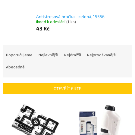
Antistresová hračka - zelená, 15556
Ihned k odeslání
(1 ks)
43 Kč
Ř
a
Doporučujeme
Nejlevnější
Nejdražší
Nejprodávanější
z
e
Abecedně
n
í
p
OTEVŘÍT FILTR
r
o
V
d
ý
u
p
k
i
t
s
ů