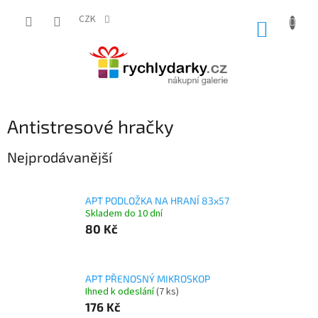
Přejít
na
CZK
NÁKUP
obsah
KOŠÍK
Antistresové hračky
Nejprodávanější
APT PODLOŽKA NA HRANÍ 83x57
Skladem do 10 dní
80 Kč
APT PŘENOSNÝ MIKROSKOP
Ihned k odeslání
(7 ks)
176 Kč