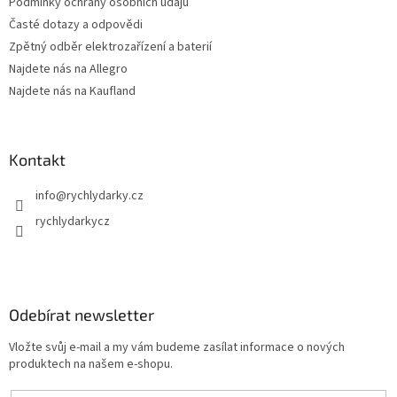
ý
Podmínky ochrany osobních údajů
p
Časté dotazy a odpovědi
i
Zpětný odběr elektrozařízení a baterií
s
u
Najdete nás na Allegro
Najdete nás na Kaufland
Kontakt
info
@
rychlydarky.cz
rychlydarkycz
Odebírat newsletter
Vložte svůj e-mail a my vám budeme zasílat informace o nových
produktech na našem e-shopu.