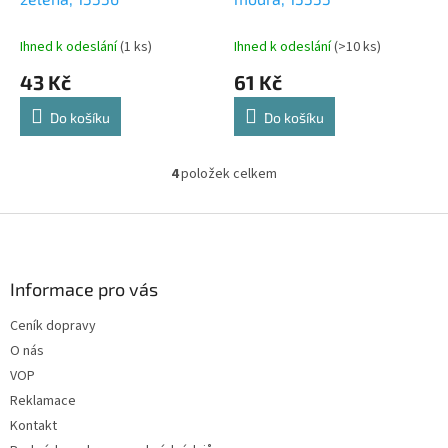
Ihned k odeslání
(1 ks)
Ihned k odeslání
(>10 ks)
43 Kč
61 Kč
Do košíku
Do košíku
4
položek celkem
O
v
l
Z
á
á
d
p
a
a
Informace pro vás
c
t
í
Ceník dopravy
í
p
O nás
r
v
VOP
k
Reklamace
y
Kontakt
v