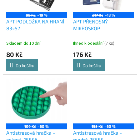
p
r
o
99 Kč
–19 %
217 Kč
–18 %
d
APT PODLOŽKA NA HRANÍ
APT PŘENOSNÝ
u
83x57
MIKROSKOP
k
t
Skladem do 10 dní
Ihned k odeslání
(7 ks)
ů
80 Kč
176 Kč
Do košíku
Do košíku
109 Kč
–60 %
155 Kč
–60 %
Antistresová hračka -
Antistresová hračka -
zelená, 15556
modrá, 15555