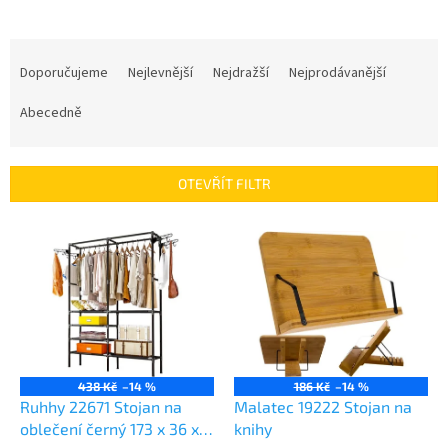
Ř
a
Doporučujeme
Nejlevnější
Nejdražší
Nejprodávanější
z
e
Abecedně
n
í
p
OTEVŘÍT FILTR
r
o
V
d
ý
u
p
k
i
t
s
ů
p
r
o
438 Kč
–14 %
186 Kč
–14 %
d
Ruhhy 22671 Stojan na
Malatec 19222 Stojan na
u
oblečení černý 173 x 36 x
knihy