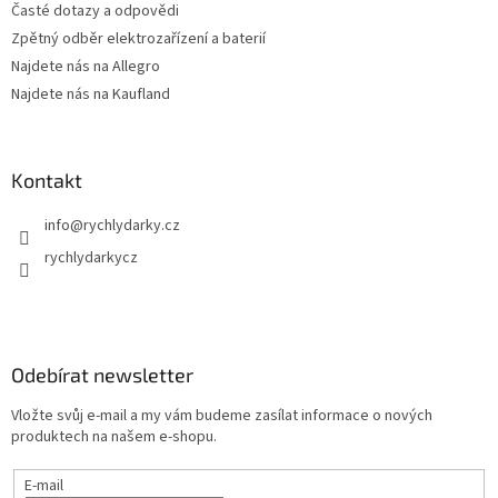
p
Časté dotazy a odpovědi
i
Zpětný odběr elektrozařízení a baterií
s
u
Najdete nás na Allegro
Najdete nás na Kaufland
Kontakt
info
@
rychlydarky.cz
rychlydarkycz
Odebírat newsletter
Vložte svůj e-mail a my vám budeme zasílat informace o nových
produktech na našem e-shopu.
E-mail