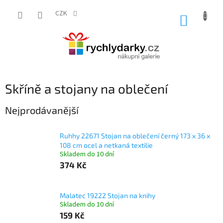
Přejít
na
CZK
NÁKUP
obsah
KOŠÍK
Skříně a stojany na oblečení
Nejprodávanější
Ruhhy 22671 Stojan na oblečení černý 173 x 36 x
108 cm ocel a netkaná textilie
Skladem do 10 dní
374 Kč
Malatec 19222 Stojan na knihy
Skladem do 10 dní
159 Kč