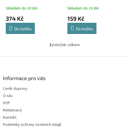
k
108 cm ocel a netkaná
t
textilie
Skladem do 10 dní
Skladem do 10 dní
ů
374 Kč
159 Kč
Do košíku
Do košíku
2
položek celkem
O
v
l
Z
á
á
d
p
a
a
Informace pro vás
c
t
í
Ceník dopravy
í
p
O nás
r
v
VOP
k
Reklamace
y
Kontakt
v
ý
Podmínky ochrany osobních údajů