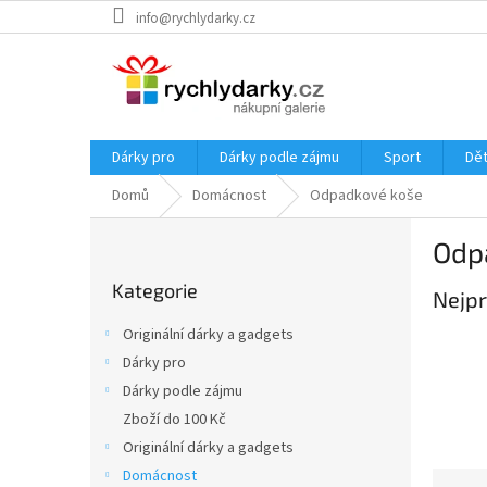
Přejít
info@rychlydarky.cz
na
obsah
Dárky pro
Dárky podle zájmu
Sport
Dět
Domů
Domácnost
Odpadkové koše
P
Odp
o
Přeskočit
s
Kategorie
kategorie
Nejpr
t
r
Originální dárky a gadgets
a
Dárky pro
n
Dárky podle zájmu
n
í
Zboží do 100 Kč
p
Originální dárky a gadgets
a
Domácnost
Ř