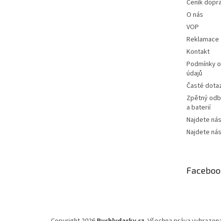
Ceník dopr
O nás
VOP
Reklamace
Kontakt
Podmínky o
údajů
Časté dota
Zpětný odbě
a baterií
Najdete nás
Najdete nás
Faceboo
Copyright 2026
Rychlydarky.cz
. Všechna práva vyhrazen