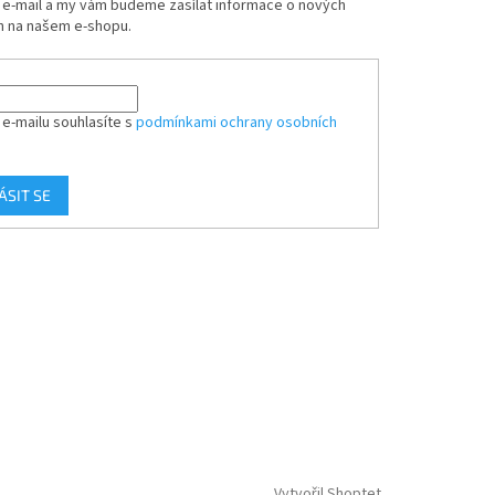
j e-mail a my vám budeme zasílat informace o nových
 na našem e-shopu.
 e-mailu souhlasíte s
podmínkami ochrany osobních
ÁSIT SE
Vytvořil Shoptet