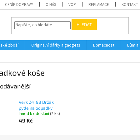
CENÍK DOPRAVY
O NÁS
VOP
REKLAMACE
KONTAKT
HLEDAT
ské zboží
Originální dárky a gadgets
Domácnost
Dům a 
adkové koše
odávanější
Verk 24198 Držák
pytle na odpadky
Ihned k odeslání
(2 ks)
49 Kč