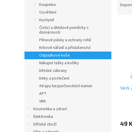
n
a
Koupelna
Dopor
e
z
Osvětlení
l
e
Kuchyně
V
n
Čisticí a úklidové pomůcky v
ý
í
domácnosti
p
p
Pěnové pásky a ochrany rohů
i
r
Krbové nářadí a příslušenství
s
o
Odpadkové koše
p
d
r
u
Nákupní tašky a košíky
o
k
Dětské zábrany
d
t
Deky a povlečení
u
ů
Atrapy bezpečnostních kamer
Verk 
k
APT
t
ů
VRK
Kosmetika a zdraví
Elektronika
49 
Dětské zboží