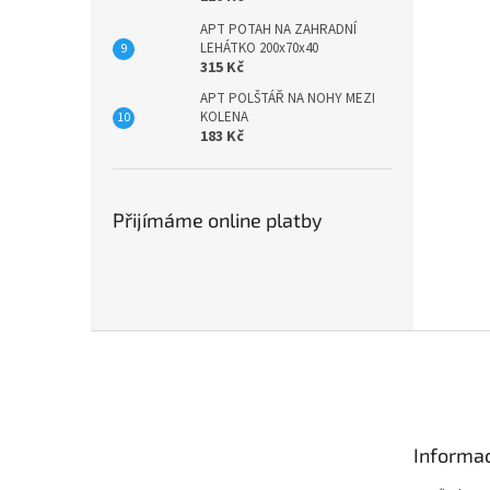
APT POTAH NA ZAHRADNÍ
LEHÁTKO 200x70x40
315 Kč
APT POLŠTÁŘ NA NOHY MEZI
KOLENA
183 Kč
Přijímáme online platby
Z
á
p
a
t
Informac
í