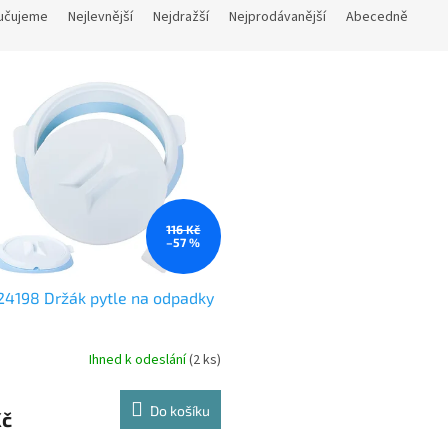
učujeme
Nejlevnější
Nejdražší
Nejprodávanější
Abecedně
116 Kč
–57 %
24198 Držák pytle na odpadky
Ihned k odeslání
(2 ks)
Do košíku
Kč