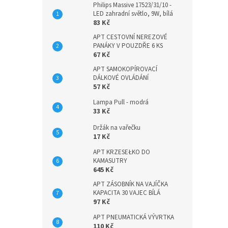
Philips Massive 17523/31/10 -
LED zahradní světlo, 9W, bílá
83 Kč
APT CESTOVNÍ NEREZOVÉ
PANÁKY V POUZDŘE 6 KS
67 Kč
APT SAMOKOPÍROVACÍ
DÁLKOVÉ OVLÁDÁNÍ
57 Kč
Lampa Pull - modrá
33 Kč
Držák na vařečku
17 Kč
APT KRZESEŁKO DO
KAMASUTRY
645 Kč
APT ZÁSOBNÍK NA VAJÍČKA
KAPACITA 30 VAJEC BÍLÁ
97 Kč
APT PNEUMATICKÁ VÝVRTKA
110 Kč