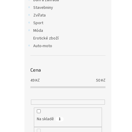
Dům a zahrada
Stavebniny
Zvířata
Sport
Móda
Erotické zboží
Auto-moto
Cena
49
Kč
50
Kč
Na skladě
1