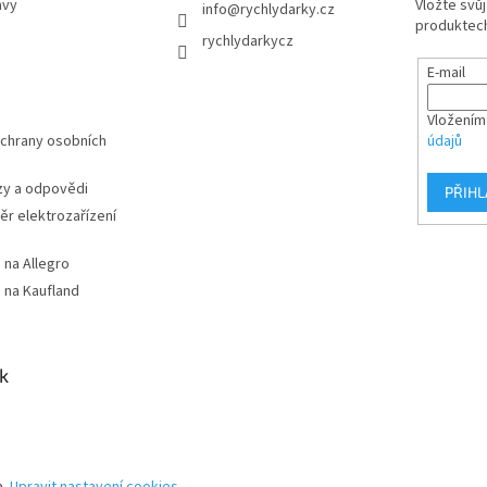
avy
Vložte svů
info
@
rychlydarky.cz
produktech
rychlydarkycz
E-mail
Vložením
chrany osobních
údajů
zy a odpovědi
PŘIHL
r elektrozařízení
 na Allegro
 na Kaufland
k
a.
Upravit nastavení cookies