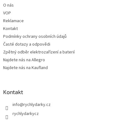
p
O nás
r
v
VOP
k
Reklamace
y
Kontakt
v
ý
Podmínky ochrany osobních údajů
p
Časté dotazy a odpovědi
i
Zpětný odběr elektrozařízení a baterií
s
u
Najdete nás na Allegro
Najdete nás na Kaufland
Kontakt
info
@
rychlydarky.cz
rychlydarkycz