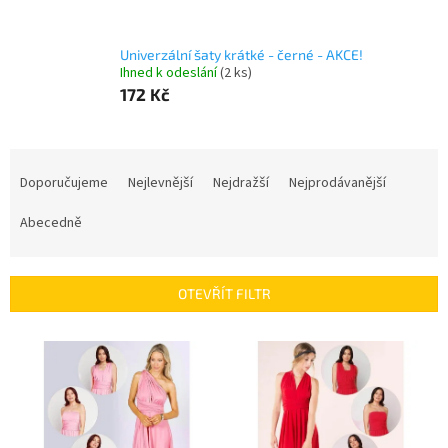
Univerzální šaty krátké - černé - AKCE!
Ihned k odeslání
(2 ks)
172 Kč
Ř
a
Doporučujeme
Nejlevnější
Nejdražší
Nejprodávanější
z
e
Abecedně
n
í
p
OTEVŘÍT FILTR
r
o
V
d
ý
u
p
k
i
t
s
ů