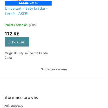
449 Kč
–61 %
Univerzální šaty krátké -
černé - AKCE!
Ihned k odeslání
(2 ks)
172 Kč
Do košíku
Originální styl může mít každá
žena!
3
položek celkem
O
v
l
Z
á
á
d
p
a
a
Informace pro vás
c
t
í
Ceník dopravy
í