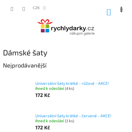
Přejít
na
CZK
NÁKUP
obsah
KOŠÍK
Dámské šaty
Nejprodávanější
Univerzální šaty krátké - růžové - AKCE!
Ihned k odeslání
(4 ks)
172 Kč
Univerzální šaty krátké - červené - AKCE!
Ihned k odeslání
(3 ks)
172 Kč