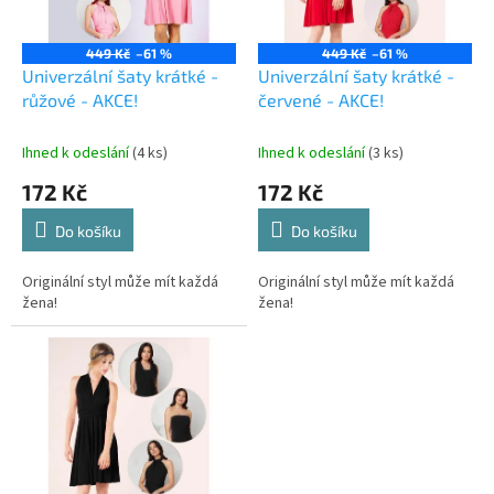
p
r
o
449 Kč
–61 %
449 Kč
–61 %
d
Univerzální šaty krátké -
Univerzální šaty krátké -
u
růžové - AKCE!
červené - AKCE!
k
t
Ihned k odeslání
(4 ks)
Ihned k odeslání
(3 ks)
ů
172 Kč
172 Kč
Do košíku
Do košíku
Originální styl může mít každá
Originální styl může mít každá
žena!
žena!