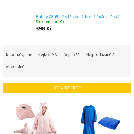
Ruhhy 22695 Teplá zimní deka 1,6x2m - šedá
Skladem do 10 dní
398 Kč
Ř
a
Doporučujeme
Nejlevnější
Nejdražší
Nejprodávanější
z
e
Abecedně
n
í
p
OTEVŘÍT FILTR
r
o
V
d
ý
u
p
k
i
t
s
ů