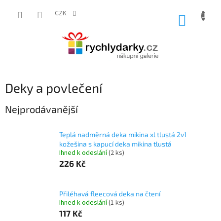
Přejít
na
CZK
NÁKUP
obsah
KOŠÍK
Deky a povlečení
Nejprodávanější
Teplá nadměrná deka mikina xl tlustá 2v1
kožešina s kapucí deka mikina tlustá
Ihned k odeslání
(2 ks)
226 Kč
Přiléhavá fleecová deka na čtení
Ihned k odeslání
(1 ks)
117 Kč