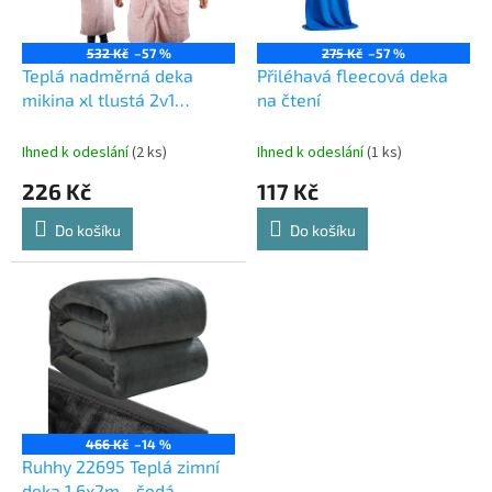
p
r
o
532 Kč
–57 %
275 Kč
–57 %
d
Teplá nadměrná deka
Přiléhavá fleecová deka
u
mikina xl tlustá 2v1
na čtení
k
kožešina s kapucí deka
t
mikina tlustá
Ihned k odeslání
(2 ks)
Ihned k odeslání
(1 ks)
ů
226 Kč
117 Kč
Do košíku
Do košíku
466 Kč
–14 %
Ruhhy 22695 Teplá zimní
deka 1,6x2m - šedá