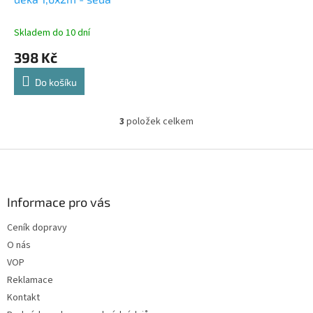
Skladem do 10 dní
398 Kč
Do košíku
3
položek celkem
O
v
l
Z
á
á
d
p
a
a
Informace pro vás
c
t
í
Ceník dopravy
í
p
O nás
r
v
VOP
k
Reklamace
y
Kontakt
v