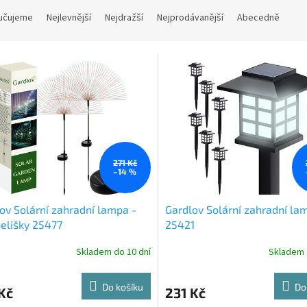
učujeme
Nejlevnější
Nejdražší
Nejprodávanější
Abecedně
271 Kč
–14 %
ov Solární zahradní lampa -
Gardlov Solární zahradní la
elišky 25477
25421
Skladem do 10 dní
Skladem 
Do košíku
Do
Kč
231 Kč