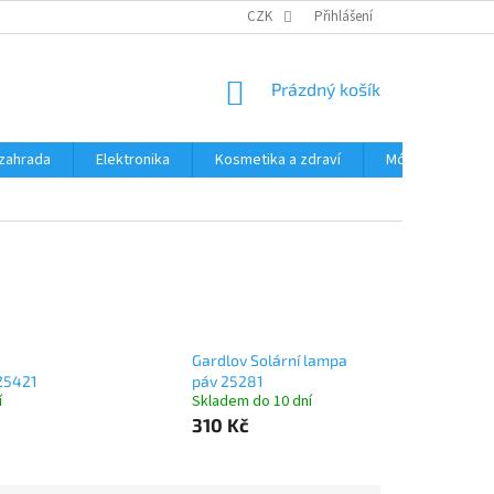
PODMÍNKY OCHRANY OSOBNÍCH ÚDAJŮ
CZK
Přihlášení
ČASTÉ DOTAZY A ODPOVĚD
NÁKUPNÍ
Prázdný košík
KOŠÍK
zahrada
Elektronika
Kosmetika a zdraví
Móda
Aut
Gardlov Solární lampa
25421
páv 25281
í
Skladem do 10 dní
310 Kč