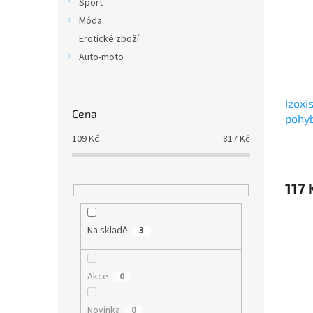
Sport
Móda
Erotické zboží
Auto-moto
Izoxi
Cena
pohy
109
Kč
817
Kč
117 
Na skladě
3
Akce
0
Novinka
0