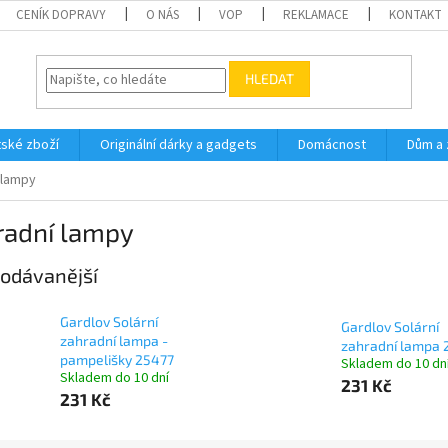
CENÍK DOPRAVY
O NÁS
VOP
REKLAMACE
KONTAKT
HLEDAT
ské zboží
Originální dárky a gadgets
Domácnost
Dům a 
 lampy
radní lampy
odávanější
Gardlov Solární
Gardlov Solární
zahradní lampa -
zahradní lampa 
pampelišky 25477
Skladem do 10 dn
Skladem do 10 dní
231 Kč
231 Kč