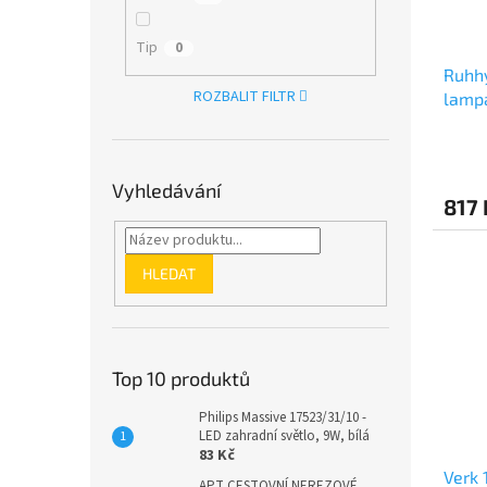
Tip
0
Ruhhy
ROZBALIT FILTR
lamp
Vyhledávání
817 
HLEDAT
Top 10 produktů
Philips Massive 17523/31/10 -
LED zahradní světlo, 9W, bílá
83 Kč
Verk 
APT CESTOVNÍ NEREZOVÉ