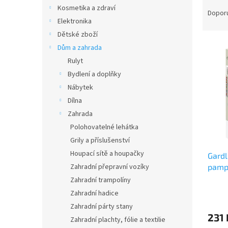
Ř
n
Kosmetika a zdraví
a
e
Dopor
Elektronika
z
l
e
Dětské zboží
V
n
Dům a zahrada
ý
í
Rulyt
p
p
Bydlení a doplňky
i
r
Nábytek
s
o
p
Dílna
d
r
u
Zahrada
o
k
Polohovatelné lehátka
d
t
Grily a příslušenství
u
ů
Houpací sítě a houpačky
Gardl
k
pamp
Zahradní přepravní vozíky
t
ů
Zahradní trampolíny
Zahradní hadice
Zahradní párty stany
231 
Zahradní plachty, fólie a textilie