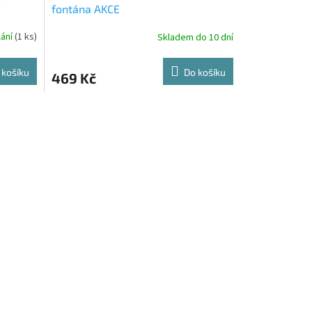
fontána AKCE
lání
(1 ks)
Skladem do 10 dní
 košíku
Do košíku
469 Kč