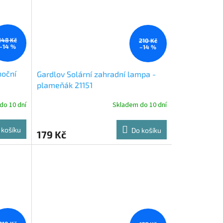
148 Kč
210 Kč
–14 %
–14 %
noční
Gardlov Solární zahradní lampa -
plameňák 21151
do 10 dní
Skladem do 10 dní
 košíku
Do košíku
179 Kč