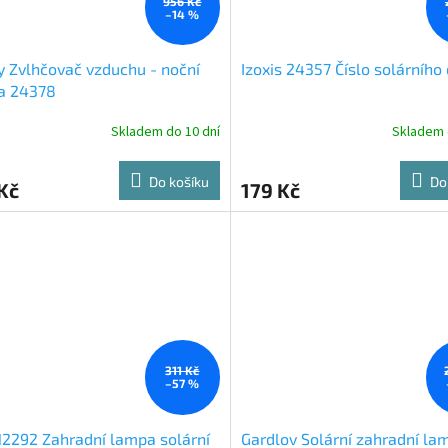
956 Kč
–14 %
 Zvlhčovač vzduchu - noční
Izoxis 24357 Číslo solárníh
a 24378
Skladem do 10 dní
Skladem 
Do košíku
Do
Kč
179 Kč
311 Kč
–57 %
12292 Zahradní lampa solární
Gardlov Solární zahradní la