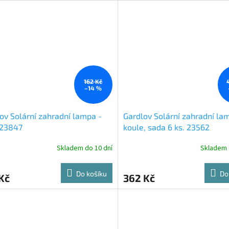
162 Kč
–14 %
ov Solární zahradní lampa -
Gardlov Solární zahradní la
 23847
koule, sada 6 ks. 23562
Skladem do 10 dní
Skladem 
Do košíku
Do
Kč
362 Kč