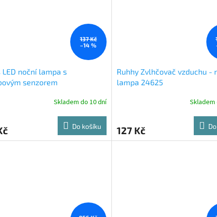
137 Kč
–14 %
s LED noční lampa s
Ruhhy Zvlhčovač vzduchu - 
bovým senzorem
lampa 24625
Skladem do 10 dní
Skladem 
Do košíku
Do
Kč
127 Kč