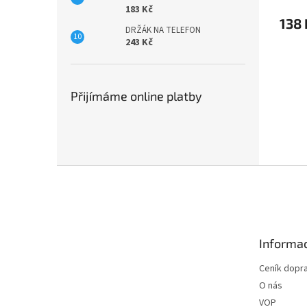
183 Kč
138 
DRŽÁK NA TELEFON
243 Kč
Přijímáme online platby
Z
á
p
a
t
Informac
í
Ceník dopr
O nás
VOP