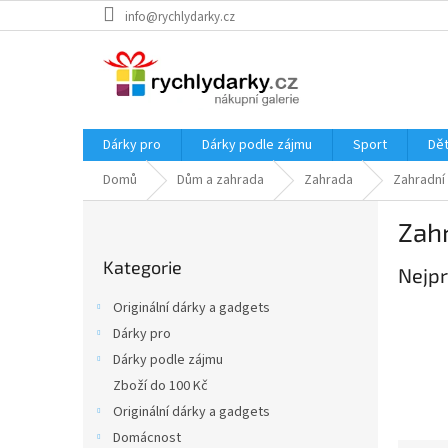
Přejít
info@rychlydarky.cz
na
obsah
Dárky pro
Dárky podle zájmu
Sport
Dět
Domů
Dům a zahrada
Zahrada
Zahradní
P
Zah
o
Přeskočit
s
Kategorie
kategorie
Nejpr
t
r
Originální dárky a gadgets
a
Dárky pro
n
Dárky podle zájmu
n
í
Zboží do 100 Kč
p
Originální dárky a gadgets
a
Domácnost