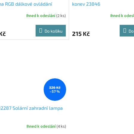
lna RGB dálkové ovládání
konev 23846
Ihned k odeslání
(2 ks)
Ihned k odes
Do košíku
Do
Kč
215 Kč
326 Kč
–57 %
12287 Solární zahradní lampa
Ihned k odeslání
(4 ks)