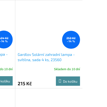
424 Kč
252 Kč
–14 %
–14 %
mpa -
Gardlov Solární zahradní lampa -
svítilna, sada 4 ks, 23560
do 10 dní
Skladem do 10 dní
 košíku
Do košíku
215 Kč