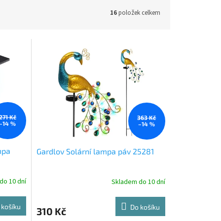
16
položek celkem
271 Kč
363 Kč
–14 %
–14 %
mpa
Gardlov Solární lampa páv 25281
do 10 dní
Skladem do 10 dní
 košíku
Do košíku
310 Kč