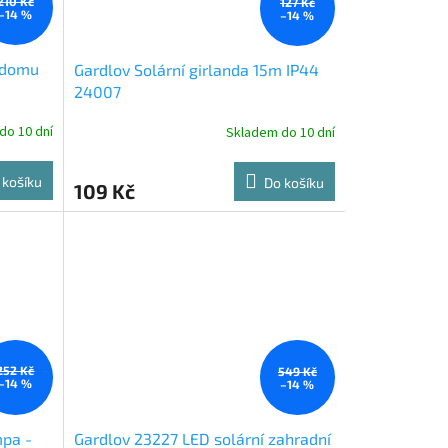
210 Kč
127 Kč
–14 %
–14 %
o domu
Gardlov Solární girlanda 15m IP44
24007
do 10 dní
Skladem do 10 dní
 košíku
Do košíku
109 Kč
252 Kč
549 Kč
–14 %
–14 %
mpa -
Gardlov 23227 LED solární zahradní