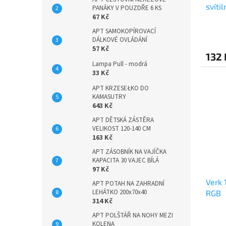
svíti
PANÁKY V POUZDŘE 6 KS
67 Kč
APT SAMOKOPÍROVACÍ
DÁLKOVÉ OVLÁDÁNÍ
57 Kč
132 
Lampa Pull - modrá
33 Kč
APT KRZESEŁKO DO
KAMASUTRY
643 Kč
APT DĚTSKÁ ZÁSTĚRA
VELIKOST 120-140 CM
163 Kč
APT ZÁSOBNÍK NA VAJÍČKA
KAPACITA 30 VAJEC BÍLÁ
97 Kč
Verk 
APT POTAH NA ZAHRADNÍ
LEHÁTKO 200x70x40
RGB
314 Kč
APT POLŠTÁŘ NA NOHY MEZI
KOLENA