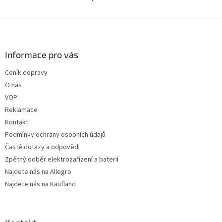
O
v
l
Z
á
á
d
p
a
a
Informace pro vás
c
t
í
Ceník dopravy
í
p
O nás
r
v
VOP
k
Reklamace
y
Kontakt
v
ý
Podmínky ochrany osobních údajů
p
Časté dotazy a odpovědi
i
Zpětný odběr elektrozařízení a baterií
s
u
Najdete nás na Allegro
Najdete nás na Kaufland