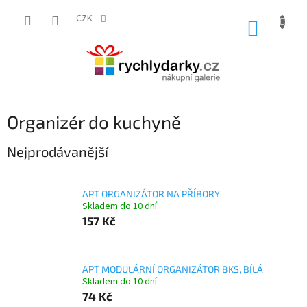
Přejít
na
CZK
NÁKUP
obsah
KOŠÍK
Organizér do kuchyně
Nejprodávanější
APT ORGANIZÁTOR NA PŘÍBORY
Skladem do 10 dní
157 Kč
APT MODULÁRNÍ ORGANIZÁTOR 8KS, BÍLÁ
Skladem do 10 dní
74 Kč