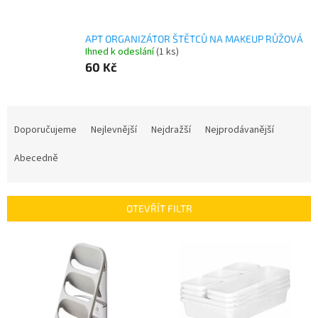
APT ORGANIZÁTOR ŠTĚTCŮ NA MAKEUP RŮŽOVÁ
Ihned k odeslání
(1 ks)
60 Kč
Ř
a
Doporučujeme
Nejlevnější
Nejdražší
Nejprodávanější
z
e
Abecedně
n
í
p
OTEVŘÍT FILTR
r
o
V
d
ý
u
p
k
i
t
s
ů