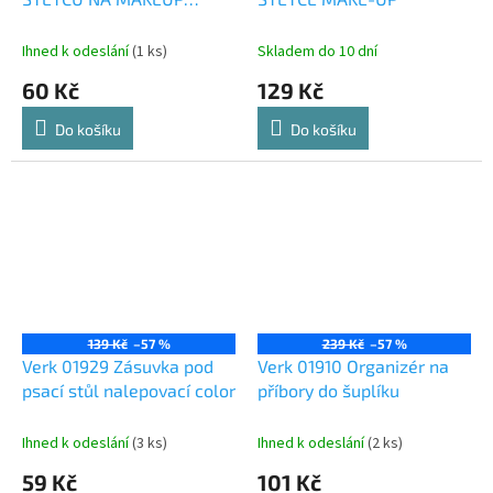
RŮŽOVÁ
Ihned k odeslání
(1 ks)
Skladem do 10 dní
60 Kč
129 Kč
Do košíku
Do košíku
139 Kč
–57 %
239 Kč
–57 %
Verk 01929 Zásuvka pod
Verk 01910 Organizér na
psací stůl nalepovací color
příbory do šuplíku
Ihned k odeslání
(3 ks)
Ihned k odeslání
(2 ks)
59 Kč
101 Kč