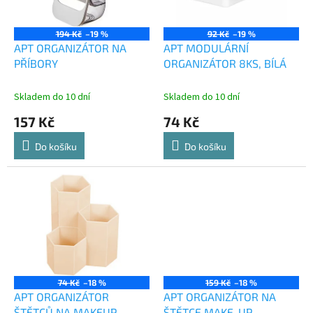
p
r
o
194 Kč
–19 %
92 Kč
–19 %
d
APT ORGANIZÁTOR NA
APT MODULÁRNÍ
u
PŘÍBORY
ORGANIZÁTOR 8KS, BÍLÁ
k
t
Skladem do 10 dní
Skladem do 10 dní
ů
157 Kč
74 Kč
Do košíku
Do košíku
74 Kč
–18 %
159 Kč
–18 %
APT ORGANIZÁTOR
APT ORGANIZÁTOR NA
ŠTĚTCŮ NA MAKEUP
ŠTĚTCE MAKE-UP