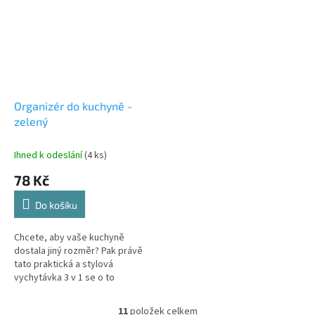
Organizér do kuchyně -
zelený
Ihned k odeslání
(4 ks)
78 Kč
Do košíku
Chcete, aby vaše kuchyně
dostala jiný rozměr? Pak právě
tato praktická a stylová
vychytávka 3 v 1 se o to
postará! Organizér do kuchyně
se skládá ze tří částí, z nichž...
11
položek celkem