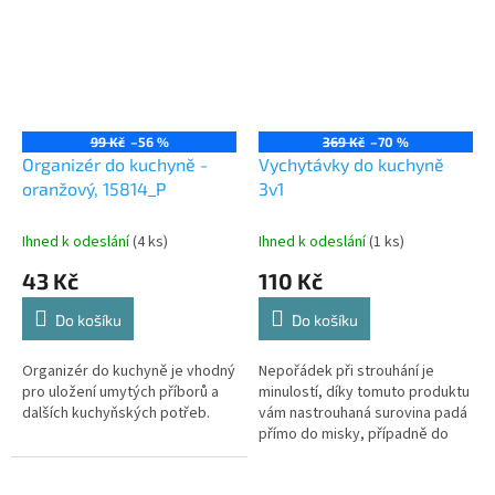
99 Kč
–56 %
369 Kč
–70 %
Organizér do kuchyně -
Vychytávky do kuchyně
oranžový, 15814_P
3v1
Ihned k odeslání
(4 ks)
Ihned k odeslání
(1 ks)
43 Kč
110 Kč
Do košíku
Do košíku
Organizér do kuchyně je vhodný
Nepořádek při strouhání je
pro uložení umytých příborů a
minulostí, díky tomuto produktu
dalších kuchyňských potřeb.
vám nastrouhaná surovina padá
přímo do misky, případně do
cedníku.