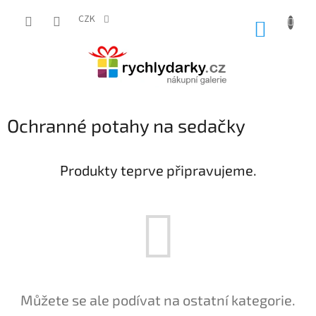
Přejít
na
CZK
NÁKUP
obsah
KOŠÍK
Ochranné potahy na sedačky
Produkty teprve připravujeme.
Můžete se ale podívat na ostatní kategorie.