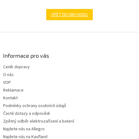
ZPĚT DO OBCHODU
Z
á
p
a
Informace pro vás
t
Ceník dopravy
í
O nás
VOP
Reklamace
Kontakt
Podmínky ochrany osobních údajů
Časté dotazy a odpovědi
Zpětný odběr elektrozařízení a baterií
Najdete nás na Allegro
Najdete nás na Kaufland