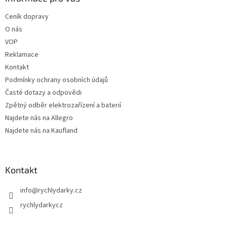
c
t
í
Ceník dopravy
í
p
O nás
r
v
VOP
k
Reklamace
y
Kontakt
v
ý
Podmínky ochrany osobních údajů
p
Časté dotazy a odpovědi
i
Zpětný odběr elektrozařízení a baterií
s
u
Najdete nás na Allegro
Najdete nás na Kaufland
Kontakt
info
@
rychlydarky.cz
rychlydarkycz