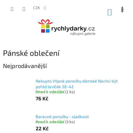
Přejít
na
CZK
NÁKUP
obsah
KOŠÍK
Pánské oblečení
Nejprodávanější
Nekupto Vtipné ponožky dámské Nechci být
pořád levičák 38-42
Ihned k odeslání
(1 ks)
76 Kč
Barevné ponožky - sladkosti
Ihned k odeslání
(3 ks)
22 Kč