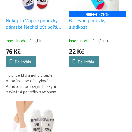
p
r
o
105 Kč
–79 %
d
Nekupto Vtipné ponožky
Barevné ponožky -
u
dámské Nechci být pořád
sladkosti
k
levičák 38-42
t
Ihned k odeslání
(1 ks)
Ihned k odeslání
(3 ks)
ů
76 Kč
22 Kč
Do košíku
Do košíku
To chce klid a nohy v teple! I
odpočívat se dá stylově.
Pořiďte sobě i svým blízkým
bavlněné ponožky s vtipným
textem „Nechci být pořád
levičák. I my vpravo to nemáme
lehké.“...