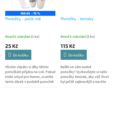
105 Kč
–76 %
Ponožky - polib mě
Ponožky - tenisky
Ihned k odeslání
(1 ks)
Ihned k odeslání
(5 ks)
25 Kč
115 Kč
Do košíku
Do košíku
Všichni vtipálci si díky těmto
Nelíbí se vám nudné
ponožkám přijdou na své. Pokud
ponožky? Vyzkoušejte si naše
máte smysl pro humor, oceníte
ponožky tenisek, aby váš život
tento dárek v podobě ponožek
byl ještě zajímavější a nechte
– polib mě. Potěšte svoji
některé lidi, aby se usmívali.
polovičku tímto dárkem,...