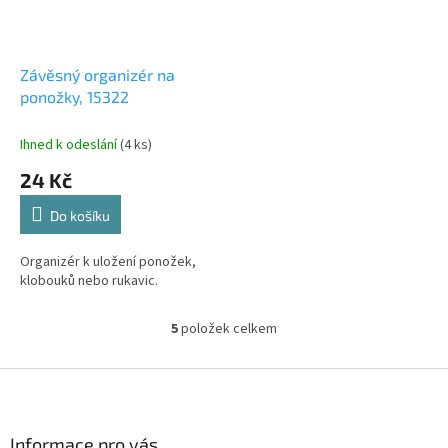
Závěsný organizér na
ponožky, 15322
Ihned k odeslání
(4 ks)
24 Kč
Do košíku
Organizér k uložení ponožek,
klobouků nebo rukavic.
5
položek celkem
O
v
l
Z
á
á
d
p
a
a
Informace pro vás