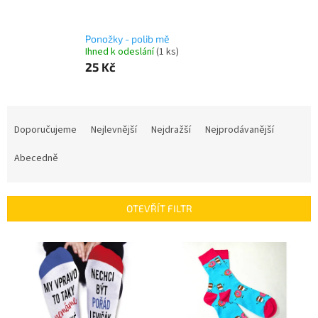
Ponožky - polib mě
Ihned k odeslání
(1 ks)
25 Kč
Ř
a
Doporučujeme
Nejlevnější
Nejdražší
Nejprodávanější
z
e
Abecedně
n
í
p
OTEVŘÍT FILTR
r
o
V
d
ý
u
p
k
i
t
s
ů