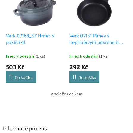
k
i
t
s
ů
p
r
o
d
Verk 07168_SZ Hrnec s
Verk 07151 Pánev s
u
poklicí 4l
nepřilnavým povrchem
k
24cm
t
Ihned k odeslání
(1 ks)
Ihned k odeslání
(1 ks)
ů
503 Kč
292 Kč
Do košíku
Do košíku
2
položek celkem
O
v
l
Z
á
á
d
p
a
a
Informace pro vás
c