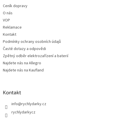
t
í
Ceník dopravy
í
p
O nás
r
v
VOP
k
Reklamace
y
Kontakt
v
ý
Podmínky ochrany osobních údajů
p
Časté dotazy a odpovědi
i
Zpětný odběr elektrozařízení a baterií
s
u
Najdete nás na Allegro
Najdete nás na Kaufland
Kontakt
info
@
rychlydarky.cz
rychlydarkycz