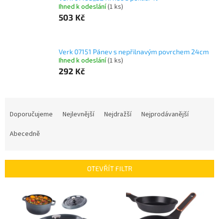
Ihned k odeslání
(1 ks)
503 Kč
Verk 07151 Pánev s nepřilnavým povrchem 24cm
Ihned k odeslání
(1 ks)
292 Kč
Ř
a
Doporučujeme
Nejlevnější
Nejdražší
Nejprodávanější
z
e
Abecedně
n
í
p
OTEVŘÍT FILTR
r
o
V
d
ý
u
p