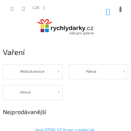
Přejít
na
CZK
NÁKUP
obsah
KOŠÍK
Vaření
Moka konvice
Pánve
Hrnce
Nejprodávanější
Verk 07168_SZ Hrnec s poklicí 4l