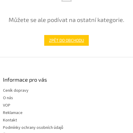
Můžete se ale podívat na ostatní kategorie.
ZPĚT DO OBCHODU
Z
á
p
a
Informace pro vás
t
Ceník dopravy
í
O nás
VOP
Reklamace
Kontakt
Podmínky ochrany osobních údajů