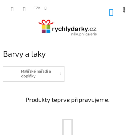
Přejít
na
CZK
NÁKUP
obsah
KOŠÍK
Barvy a laky
Malířské nářadí a
doplňky
Produkty teprve připravujeme.