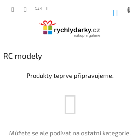
Přejít
na
CZK
NÁKUP
obsah
KOŠÍK
RC modely
Produkty teprve připravujeme.
Můžete se ale podívat na ostatní kategorie.