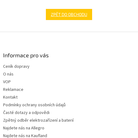
ZPĚT DO OBCHODU
Z
á
p
a
Informace pro vás
t
Ceník dopravy
í
O nás
VOP
Reklamace
Kontakt
Podmínky ochrany osobních údajů
Časté dotazy a odpovědi
Zpětný odběr elektrozařízení a baterií
Najdete nás na Allegro
Najdete nás na Kaufland