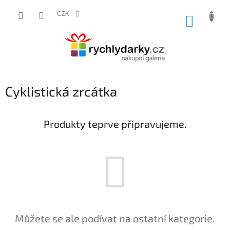
Přejít
na
CZK
NÁKUP
obsah
KOŠÍK
Cyklistická zrcátka
Produkty teprve připravujeme.
Můžete se ale podívat na ostatní kategorie.