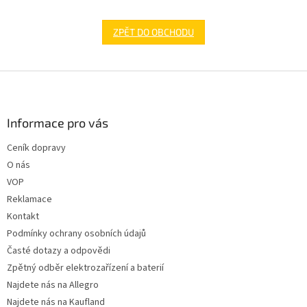
ZPĚT DO OBCHODU
Z
á
p
a
Informace pro vás
t
Ceník dopravy
í
O nás
VOP
Reklamace
Kontakt
Podmínky ochrany osobních údajů
Časté dotazy a odpovědi
Zpětný odběr elektrozařízení a baterií
Najdete nás na Allegro
Najdete nás na Kaufland