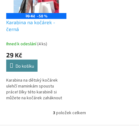
70 Kč
–58 %
Karabina na kočárek -
černá
Ihned k odeslání
(4 ks)
29 Kč
Do košíku
Karabina na dětský kočárek
ulehčí maminkám spoustu
práce! Díky této karabině si
můžete na kočárek zaháknout
dokonce několik tašek
najednou.
3
položek celkem
O
v
l
Z
á
á