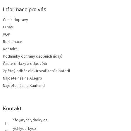
d
p
a
a
Informace pro vás
c
t
í
Ceník dopravy
í
p
O nás
r
v
VOP
k
Reklamace
y
Kontakt
v
ý
Podmínky ochrany osobních údajů
p
Časté dotazy a odpovědi
i
Zpětný odběr elektrozařízení a baterií
s
u
Najdete nás na Allegro
Najdete nás na Kaufland
Kontakt
info
@
rychlydarky.cz
rychlydarkycz