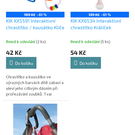
p
r
o
109 Kč
–61 %
139 Kč
–61 %
d
KIK KX5591 Interaktivní
KIK KX6534 Interaktivní
u
chrastítko / kousátko Klíče
chrastítko Králíček
k
t
Ihned k odeslání
(2 ks)
Ihned k odeslání
(5 ks)
ů
42 Kč
54 Kč
Do košíku
Do košíku
Chrastítko a kousátko ve
výrazných barvách dítě zabaví a
uleví jeho citlivým dásním při
prořezávání zoubků. Tvar
hračky umožňuje snadné
uchopení dětskými ručičkami.