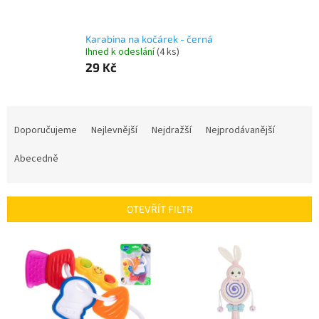
Karabina na kočárek - černá
Ihned k odeslání
(4 ks)
29 Kč
Ř
a
Doporučujeme
Nejlevnější
Nejdražší
Nejprodávanější
z
e
Abecedně
n
í
p
OTEVŘÍT FILTR
r
o
V
d
ý
u
p
k
i
t
s
ů