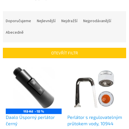
Ř
a
Doporučujeme
Nejlevnější
Nejdražší
Nejprodávanější
z
e
Abecedně
n
í
p
OTEVŘÍT FILTR
r
o
V
d
ý
u
p
k
i
t
s
ů
p
r
o
113 Kč
–18 %
d
Daalo Úsporný perlátor
Perlátor s regulovatelným
u
černý
průtokem vody, 10944