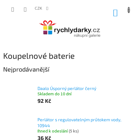
Přejít
na
CZK
NÁKUP
obsah
KOŠÍK
Koupelnové baterie
Nejprodávanější
Daalo Úsporný perlátor černý
Skladem do 10 dní
92 Kč
Perlátor s regulovatelným průtokem vody,
10944
Ihned k odeslání
(5 ks)
36 Kč