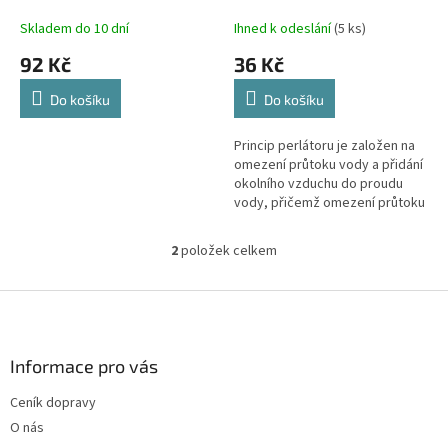
k
t
Skladem do 10 dní
Ihned k odeslání
(5 ks)
ů
92 Kč
36 Kč
Do košíku
Do košíku
Princip perlátoru je založen na
omezení průtoku vody a přidání
okolního vzduchu do proudu
vody, přičemž omezení průtoku
vody nemá vůbec vliv na kvalitu
a účinnost.
2
položek celkem
O
v
l
Z
á
á
d
p
a
a
Informace pro vás
c
t
í
Ceník dopravy
í
p
O nás
r