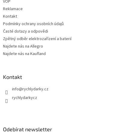
v
VOP
k
Reklamace
y
Kontakt
v
ý
Podmínky ochrany osobních údajů
p
Časté dotazy a odpovědi
i
Zpětný odběr elektrozařízení a baterií
s
u
Najdete nás na Allegro
Najdete nás na Kaufland
Kontakt
info
@
rychlydarky.cz
rychlydarkycz
Odebírat newsletter