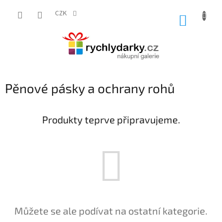
Přejít
na
CZK
NÁKUP
obsah
KOŠÍK
Pěnové pásky a ochrany rohů
Produkty teprve připravujeme.
Můžete se ale podívat na ostatní kategorie.