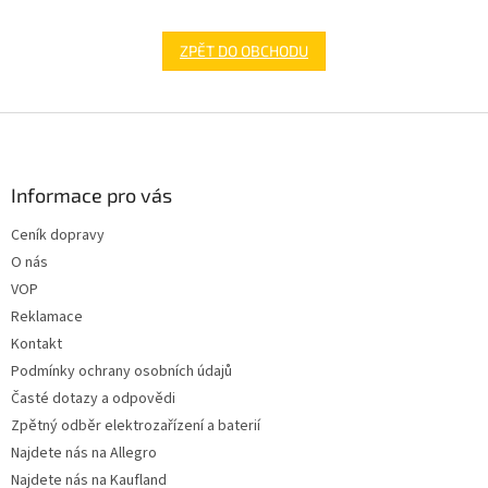
ZPĚT DO OBCHODU
Z
á
p
a
Informace pro vás
t
Ceník dopravy
í
O nás
VOP
Reklamace
Kontakt
Podmínky ochrany osobních údajů
Časté dotazy a odpovědi
Zpětný odběr elektrozařízení a baterií
Najdete nás na Allegro
Najdete nás na Kaufland