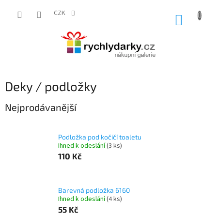
Přejít
na
CZK
NÁKUP
obsah
KOŠÍK
Deky / podložky
Nejprodávanější
Podložka pod kočičí toaletu
Ihned k odeslání
(3 ks)
110 Kč
Barevná podložka 6160
Ihned k odeslání
(4 ks)
55 Kč