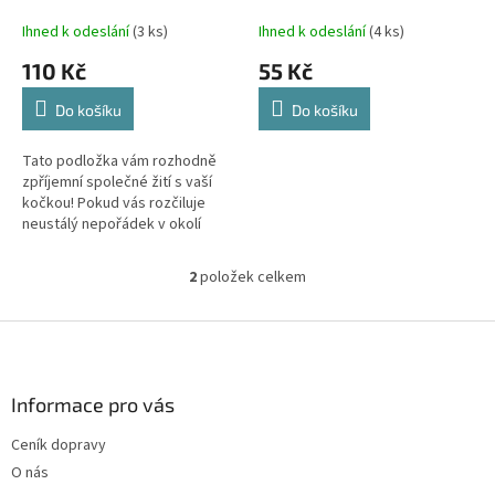
k
t
Ihned k odeslání
(3 ks)
Ihned k odeslání
(4 ks)
ů
110 Kč
55 Kč
Do košíku
Do košíku
Tato podložka vám rozhodně
zpříjemní společné žití s vaší
kočkou! Pokud vás rozčiluje
neustálý nepořádek v okolí
kočičí toalety, pořiďte si tuto
vychytávku. Buď ji položte
2
položek celkem
O
před...
v
l
Z
á
á
d
p
a
a
Informace pro vás
c
t
í
Ceník dopravy
í
p
O nás
r