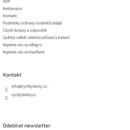
v
VOP
k
Reklamace
y
Kontakt
v
ý
Podmínky ochrany osobních údajů
p
Časté dotazy a odpovědi
i
Zpětný odběr elektrozařízení a baterií
s
u
Najdete nás na Allegro
Najdete nás na Kaufland
Kontakt
info
@
rychlydarky.cz
rychlydarkycz
Odebírat newsletter