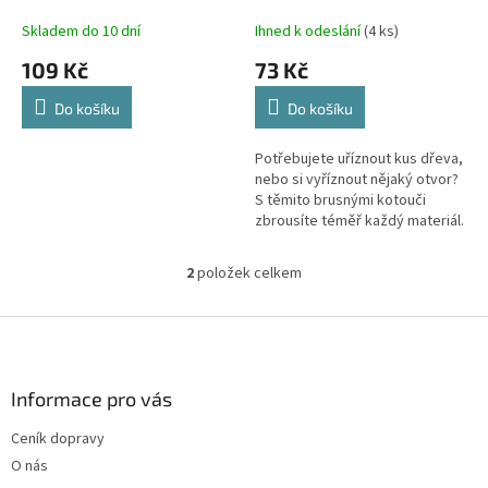
k
vrtačku 4 ks
t
Skladem do 10 dní
Ihned k odeslání
(4 ks)
ů
109 Kč
73 Kč
Do košíku
Do košíku
Potřebujete uříznout kus dřeva,
nebo si vyříznout nějaký otvor?
S těmito brusnými kotouči
zbrousíte téměř každý materiál.
2
položek celkem
O
v
l
Z
á
á
d
p
a
a
Informace pro vás
c
t
í
Ceník dopravy
í
p
O nás
r