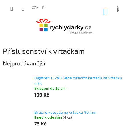
Přejít
na
CZK
NÁKUP
obsah
KOŠÍK
Příslušenství k vrtačkám
Nejprodávanější
Bigstren 15248 Sada čistících kartáčů na vrtačku
4 ks
Skladem do 10 dní
109 Kč
Brusné kotouče na vrtačku 40 mm
Ihned k odeslání
(4 ks)
73 Kč