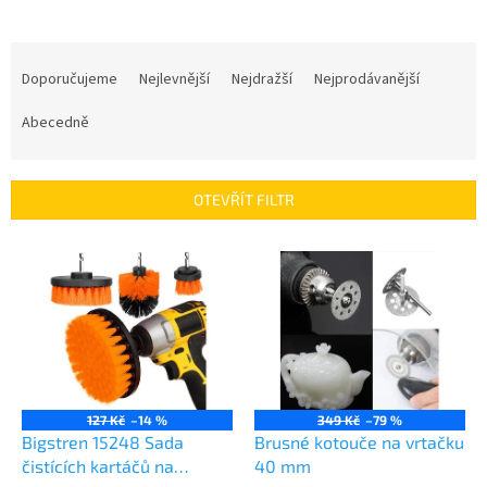
Ř
a
Doporučujeme
Nejlevnější
Nejdražší
Nejprodávanější
z
e
Abecedně
n
í
p
OTEVŘÍT FILTR
r
o
V
d
ý
u
p
k
i
t
s
ů
p
r
o
127 Kč
–14 %
349 Kč
–79 %
d
Bigstren 15248 Sada
Brusné kotouče na vrtačku
u
čistících kartáčů na
40 mm