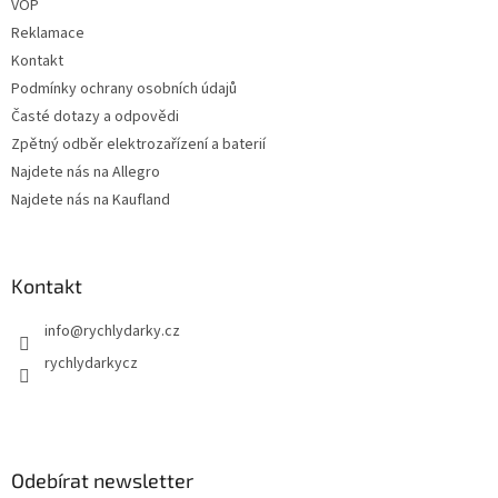
v
VOP
k
Reklamace
y
Kontakt
v
ý
Podmínky ochrany osobních údajů
p
Časté dotazy a odpovědi
i
Zpětný odběr elektrozařízení a baterií
s
u
Najdete nás na Allegro
Najdete nás na Kaufland
Kontakt
info
@
rychlydarky.cz
rychlydarkycz
Odebírat newsletter