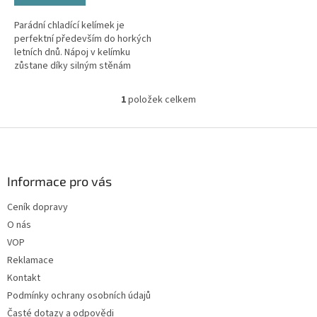
Parádní chladící kelímek je
perfektní především do horkých
letních dnů. Nápoj v kelímku
zůstane díky silným stěnám
déle vychlazený. Pěkný design
stěn kelímku připomíná
1
položek celkem
O
ledovou...
v
l
Z
á
á
d
p
a
a
Informace pro vás
c
t
í
Ceník dopravy
í
p
O nás
r
v
VOP
k
Reklamace
y
Kontakt
v
ý
Podmínky ochrany osobních údajů
p
Časté dotazy a odpovědi