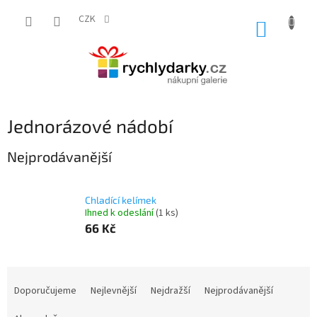
Přejít
na
CZK
NÁKUP
obsah
KOŠÍK
Jednorázové nádobí
Nejprodávanější
Chladící kelímek
Ihned k odeslání
(1 ks)
66 Kč
Ř
a
Doporučujeme
Nejlevnější
Nejdražší
Nejprodávanější
z