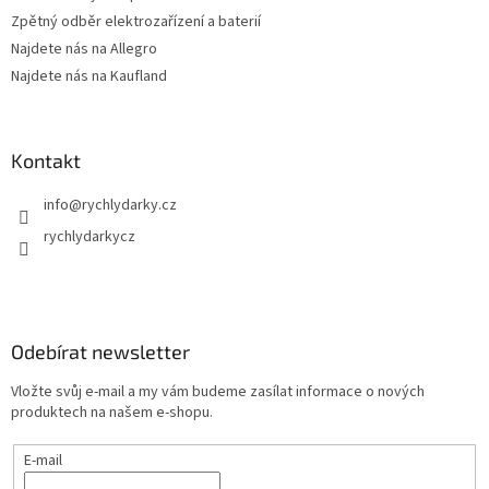
i
Zpětný odběr elektrozařízení a baterií
s
u
Najdete nás na Allegro
Najdete nás na Kaufland
Kontakt
info
@
rychlydarky.cz
rychlydarkycz
Odebírat newsletter
Vložte svůj e-mail a my vám budeme zasílat informace o nových
produktech na našem e-shopu.
E-mail