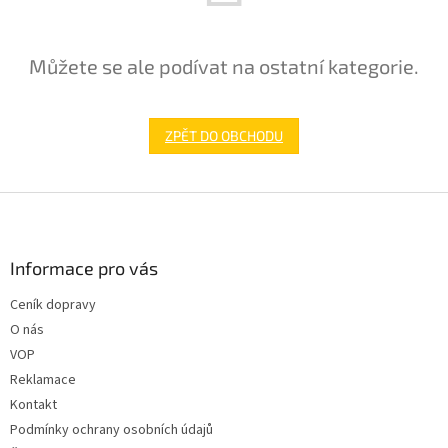
Můžete se ale podívat na ostatní kategorie.
ZPĚT DO OBCHODU
Z
á
p
a
Informace pro vás
t
Ceník dopravy
í
O nás
VOP
Reklamace
Kontakt
Podmínky ochrany osobních údajů