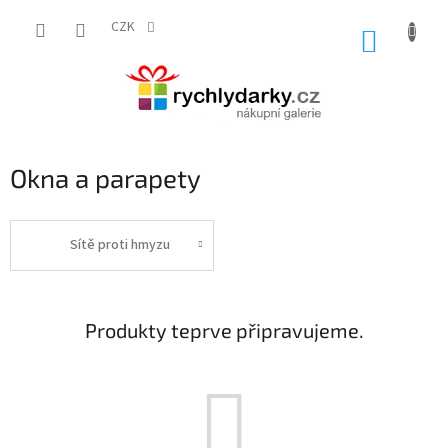
Přejít
na
CZK
NÁKUP
obsah
KOŠÍK
Okna a parapety
Sítě proti hmyzu
Produkty teprve připravujeme.