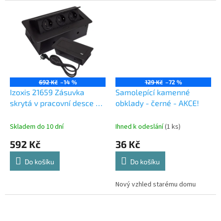
692 Kč
–14 %
129 Kč
–72 %
Izoxis 21659 Zásuvka
Samolepící kamenné
skrytá v pracovní desce -
obklady - černé - AKCE!
trojitý
Skladem do 10 dní
Ihned k odeslání
(1 ks)
592 Kč
36 Kč
Do košíku
Do košíku
Nový vzhled starému domu