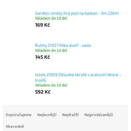
Gardlov Umělý živý plot na balkon - 3m 23641
Skladem do 10 dní
169 Kč
Ruhhy 21937 Klika dveří - sada
Skladem do 10 dní
145 Kč
Izoxis 21659 Zásuvka skrytá v pracovní desce -
trojitý
Skladem do 10 dní
592 Kč
Ř
a
Doporučujeme
Nejlevnější
Nejdražší
Nejprodávanější
z
e
Abecedně