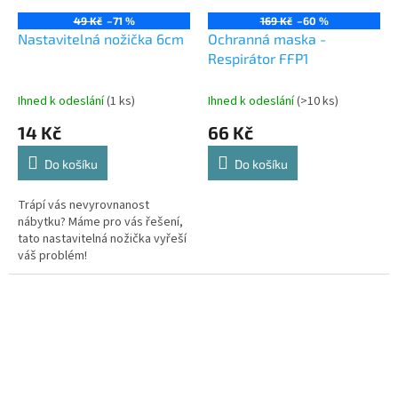
49 Kč
–71 %
169 Kč
–60 %
Nastavitelná nožička 6cm
Ochranná maska -
Respirátor FFP1
Ihned k odeslání
(1 ks)
Ihned k odeslání
(>10 ks)
14 Kč
66 Kč
Do košíku
Do košíku
Trápí vás nevyrovnanost
nábytku? Máme pro vás řešení,
tato nastavitelná nožička vyřeší
váš problém!