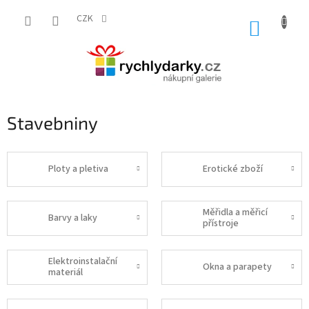
Přejít
na
CZK
NÁKUP
obsah
KOŠÍK
Stavebniny
Ploty a pletiva
Erotické zboží
Měřidla a měřicí
Barvy a laky
přístroje
Elektroinstalační
Okna a parapety
materiál