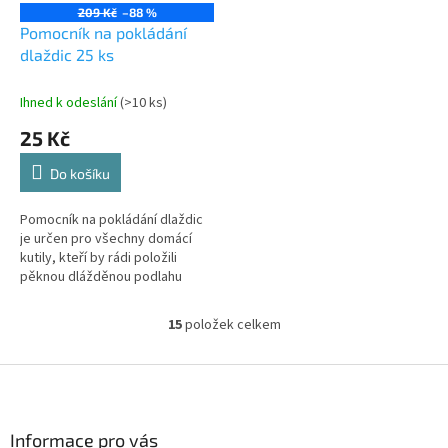
209 Kč
–88 %
Pomocník na pokládání
dlaždic 25 ks
Ihned k odeslání
(>10 ks)
25 Kč
Do košíku
Pomocník na pokládání dlaždic
je určen pro všechny domácí
kutily, kteří by rádi položili
pěknou dlážděnou podlahu
nebo stěnu. S tímto
pomocníkem hravě vyrovnáte
15
položek celkem
O
položené...
v
l
Z
á
á
d
p
a
a
Informace pro vás
c