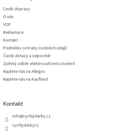
t
í
Ceník dopravy
í
p
O nás
r
v
VOP
k
Reklamace
y
Kontakt
v
ý
Podmínky ochrany osobních údajů
p
Časté dotazy a odpovědi
i
Zpětný odběr elektrozařízení a baterií
s
u
Najdete nás na Allegro
Najdete nás na Kaufland
Kontakt
info
@
rychlydarky.cz
rychlydarkycz