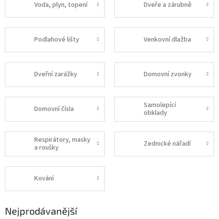
Voda, plyn, topení
Dveře a zárubně
Podlahové lišty
Venkovní dlažba
Dveřní zarážky
Domovní zvonky
Samolepící
Domovní čísla
obklady
Respirátory, masky
Zednické nářadí
a roušky
Kování
Nejprodávanější