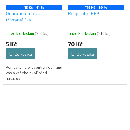
13 Kč
–61 %
179 Kč
–60 %
Ochranná rouška -
Respirátor FFP1
třívrstvá 1ks
Ihned k odeslání
(>10 ks)
Ihned k odeslání
(>10 ks)
5 Kč
70 Kč
Do košíku
Do košíku
Pomůcka na preventivní ochranu
vás a vašeho okolí před
nákazou