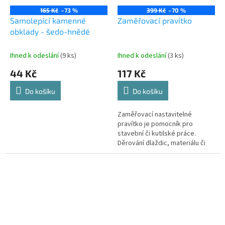
165 Kč
–73 %
399 Kč
–70 %
Samolepící kamenné
Zaměřovací pravítko
obklady - šedo-hnědé
Ihned k odeslání
(9 ks)
Ihned k odeslání
(3 ks)
44 Kč
117 Kč
Do košíku
Do košíku
Zaměřovací nastavitelné
pravítko je pomocník pro
stavební či kutilské práce.
Děrování dlaždic, materiálu či
zaměřování zásuvek je se
skládacím pravítkem hračka.