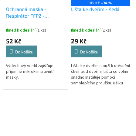
115 Kč
–74 %
Ochranná maska -
Lišta ke dveřím - šedá
Respirátor FFP2 -
VÝPRODEJ
Ihned k odeslání
(1 ks)
Ihned k odeslání
(2 ks)
52 Kč
29 Kč
Do košíku
Do košíku
Výdechový ventil zajišťuje
Lišta ke dveřím slouží k utěsnění
příjemné mikroklima uvnitř
škvír pod dveřmi. Lišta se velmi
masky.
snadno instaluje pomocí
samolepícího proužku. Délku
lišty si můžete libovolně zkrátit
podle individuálních...