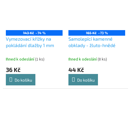
143 Kč
–74 %
165 Kč
–73 %
Vymezovací křížky na
Samolepící kamenné
pokládání dlažby 1 mm
obklady - žluto-hnědé
Ihned k odeslání
(1 ks)
Ihned k odeslání
(8 ks)
36 Kč
44 Kč
Do košíku
Do košíku