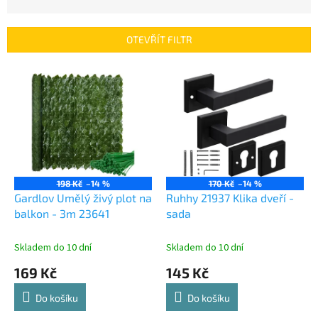
n
í
p
OTEVŘÍT FILTR
r
o
V
d
ý
u
p
k
i
t
s
ů
p
r
o
198 Kč
–14 %
170 Kč
–14 %
d
Gardlov Umělý živý plot na
Ruhhy 21937 Klika dveří -
u
balkon - 3m 23641
sada
k
t
Skladem do 10 dní
Skladem do 10 dní
ů
169 Kč
145 Kč
Do košíku
Do košíku