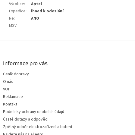
Výrobce
:
Aptel
Expedice:
:
ihned k odeslání
Ne
:
ANO
MSV
:
Z
á
p
a
Informace pro vás
t
Ceník dopravy
í
O nás
VOP
Reklamace
Kontakt
Podmínky ochrany osobních údajů
Časté dotazy a odpovědi
Zpětný odběr elektrozařízení a baterií
Najdete nás na Allegro