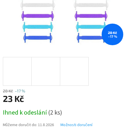
28 Kč
–17 %
28 Kč
–17 %
23 Kč
Měrná
Ihned k odeslání
(2 ks)
cena:
Můžeme doručit do:
11.8.2026
Možnosti doručení