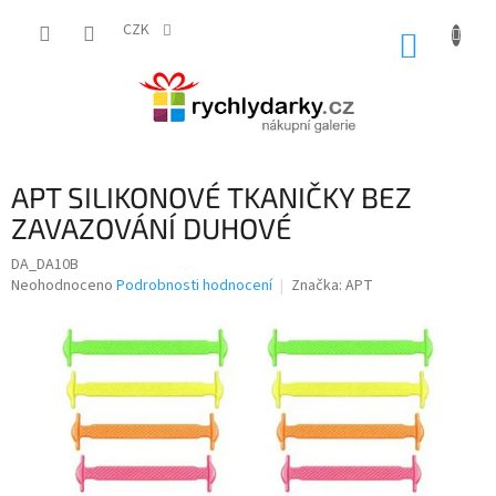
Přejít
na
CZK
NÁKUP
obsah
KOŠÍK
APT SILIKONOVÉ TKANIČKY BEZ
ZAVAZOVÁNÍ DUHOVÉ
DA_DA10B
Průměrné
Neohodnoceno
Podrobnosti hodnocení
Značka:
APT
hodnocení
produktu
je
0,0
z
5
hvězdiček.