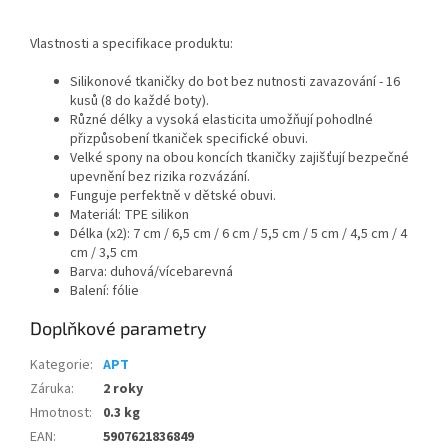
Vlastnosti a specifikace produktu:
Silikonové tkaničky do bot bez nutnosti zavazování - 16
kusů (8 do každé boty).
Různé délky a vysoká elasticita umožňují pohodlné
přizpůsobení tkaniček specifické obuvi.
Velké spony na obou koncích tkaničky zajišťují bezpečné
upevnění bez rizika rozvázání.
Funguje perfektně v dětské obuvi.
Materiál: TPE silikon
Délka (x2): 7 cm / 6,5 cm / 6 cm / 5,5 cm / 5 cm / 4,5 cm / 4
cm / 3,5 cm
Barva: duhová/vícebarevná
Balení: fólie
Doplňkové parametry
Kategorie
:
APT
Záruka
:
2 roky
Hmotnost
:
0.3 kg
EAN
:
5907621836849