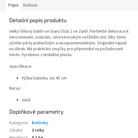
Popis
Diskuze
Detailní popis produktu
Velký fóliový balón ve tvaru čísla 2 ve zlatě.
Perfektní dekorace k
narozeninám, oslavám, silvestrovským večírkům atd.
Díky tomu
učiníte párty jedinečným a nezapomenutelným.
Originální nápad
na dárek.
Má praktické smyčky pro připevnění na požadované
místo.
Vyrobeno z lesklého plastu.
Specifikace:
Výška balónku: asi 45 cm
Barva:
zlatá
Doplňkové parametry
Kategorie
:
Balónky
Záruka
:
2 roky
Hmotnost
:
0.1 kg