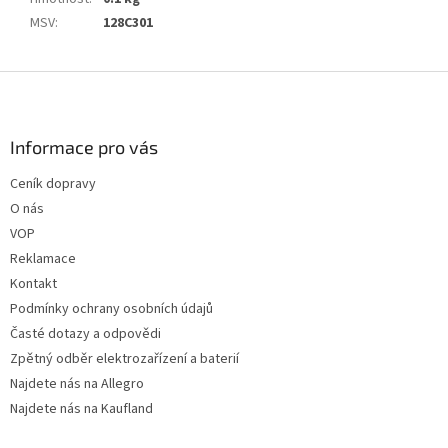
MSV
:
128C301
Z
á
p
a
Informace pro vás
t
Ceník dopravy
í
O nás
VOP
Reklamace
Kontakt
Podmínky ochrany osobních údajů
Časté dotazy a odpovědi
Zpětný odběr elektrozařízení a baterií
Najdete nás na Allegro
Najdete nás na Kaufland