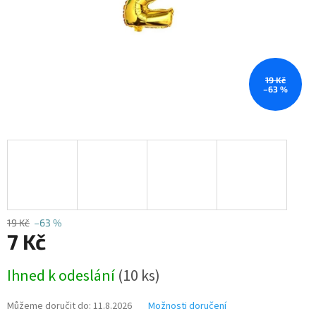
19 Kč
–63 %
19 Kč
–63 %
7 Kč
Měrná
Ihned k odeslání
(10 ks)
cena:
Můžeme doručit do:
11.8.2026
Možnosti doručení