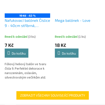
19 Kč
–63 %
Nafukovací balónek Číslice
Mega balónek - Love
9 - 40cm stříbrná,
KX6813_9
Ihned k odeslání
(3 ks)
Ihned k odeslání
(1 ks)
7 Kč
18 Kč
Do košíku
Do košíku
Fóliový heliový balón ve tvaru
čísla 9. Perfektní dekorace k
narozeninám, oslavám,
silvestrovským večírkům atd.
ZOBRAZIT VŠECHNY SOUVISEJÍCÍ PRODUKTY