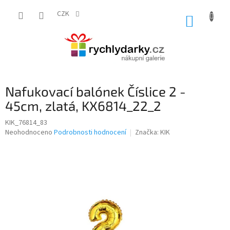
Přejít
na
CZK
NÁKUP
obsah
KOŠÍK
Nafukovací balónek Číslice 2 -
45cm, zlatá, KX6814_22_2
KIK_76814_83
Průměrné
Neohodnoceno
Podrobnosti hodnocení
Značka:
KIK
hodnocení
produktu
je
0,0
z
5
hvězdiček.