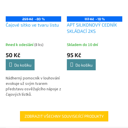
259 Kč
–80 %
117 Kč
–18 %
Čajové sítko ve tvaru listu
APT SILIKONOVÝ CEDNÍK
SKLÁDACÍ 2KS
Ihned k odeslání
(8 ks)
Skladem do 10 dní
50 Kč
95 Kč
Do košíku
Do košíku
Nádherný pomocník v louhování
evokuje už svým tvarem
představu osvěžujícího nápoje z
čajových lístků.
ZOBRAZIT VŠECHNY SOUVISEJÍCÍ PRODUKTY