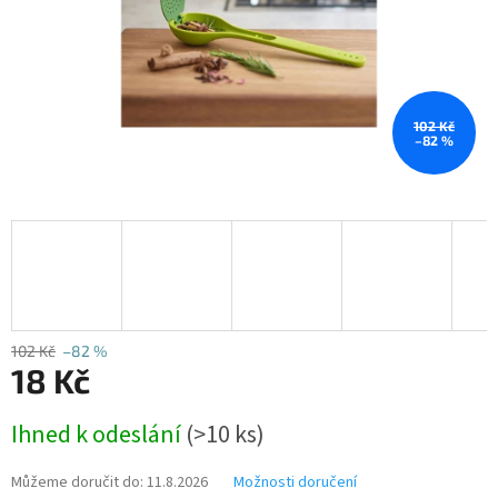
102 Kč
–82 %
102 Kč
–82 %
18 Kč
Měrná
Ihned k odeslání
(>10 ks)
cena:
Můžeme doručit do:
11.8.2026
Možnosti doručení