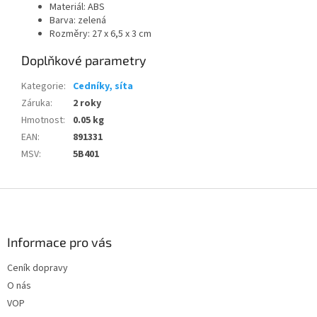
Materiál: ABS
Barva: zelená
Rozměry: 27 x 6,5 x 3 cm
Doplňkové parametry
Kategorie
:
Cedníky, síta
Záruka
:
2 roky
Hmotnost
:
0.05 kg
EAN
:
891331
MSV
:
5B401
Z
á
p
a
Informace pro vás
t
Ceník dopravy
í
O nás
VOP