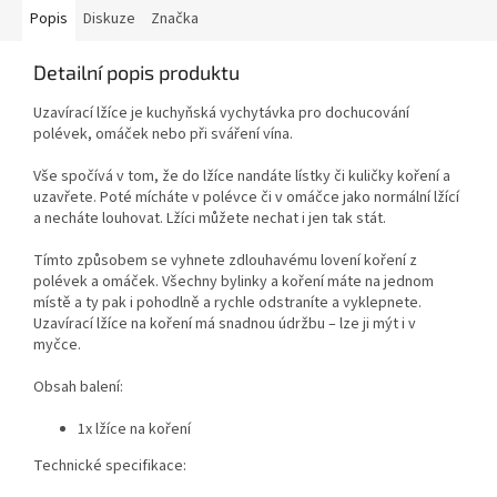
Popis
Diskuze
Značka
Detailní popis produktu
Uzavírací lžíce je kuchyňská vychytávka pro dochucování
polévek, omáček nebo při sváření vína.
Vše spočívá v tom, že do lžíce nandáte lístky či kuličky koření a
uzavřete. Poté mícháte v polévce či v omáčce jako normální lžící
a necháte louhovat. Lžíci můžete nechat i jen tak stát.
Tímto způsobem se vyhnete zdlouhavému lovení koření z
polévek a omáček. Všechny bylinky a koření máte na jednom
místě a ty pak i pohodlně a rychle odstraníte a vyklepnete.
Uzavírací lžíce na koření má snadnou údržbu – lze ji mýt i v
myčce.
Obsah balení:
1x lžíce na koření
Technické specifikace: