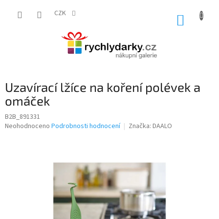
Přejít
na
CZK
NÁKUP
obsah
KOŠÍK
Uzavírací lžíce na koření polévek a
omáček
B2B_891331
Průměrné
Neohodnoceno
Podrobnosti hodnocení
Značka:
DAALO
hodnocení
produktu
je
0,0
z
5
hvězdiček.