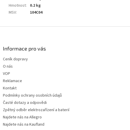
Hmotnost
:
0.2 kg
MSV
:
104C04
Z
á
p
a
Informace pro vás
t
Ceník dopravy
í
O nás
VOP
Reklamace
Kontakt
Podmínky ochrany osobních údajů
Časté dotazy a odpovědi
Zpětný odběr elektrozařízení a baterií
Najdete nás na Allegro
Najdete nás na Kaufland