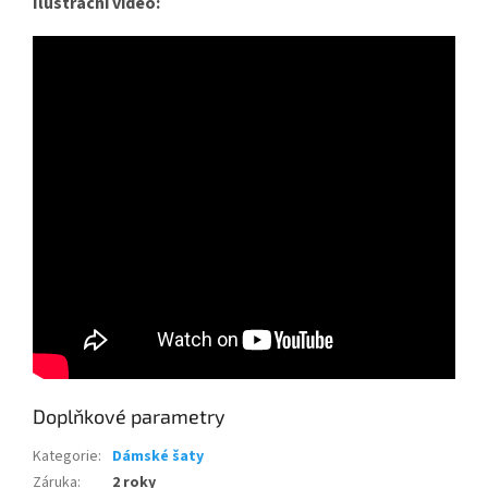
Ilustrační video:
Doplňkové parametry
Kategorie
:
Dámské šaty
Záruka
:
2 roky