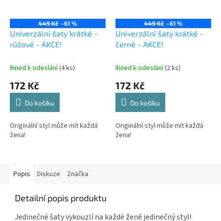
449 Kč
–61 %
449 Kč
–61 %
Univerzální šaty krátké -
Univerzální šaty krátké -
růžové - AKCE!
černé - AKCE!
Ihned k odeslání
(4 ks)
Ihned k odeslání
(2 ks)
172 Kč
172 Kč
Do košíku
Do košíku
Originální styl může mít každá
Originální styl může mít každá
žena!
žena!
Popis
Diskuze
Značka
Detailní popis produktu
Jedinečné šaty vykouzlí na každé ženě jedinečný styl!