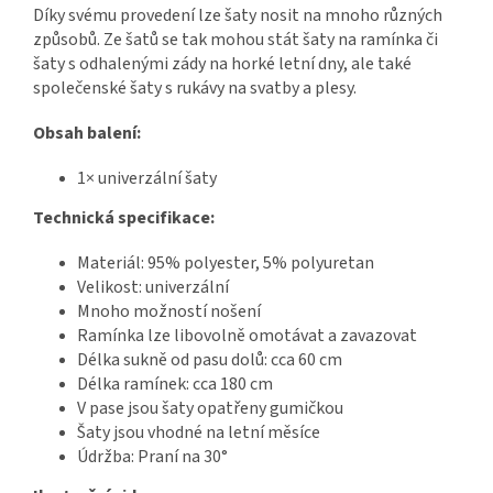
Díky svému provedení lze šaty nosit na mnoho různých
způsobů. Ze šatů se tak mohou stát šaty na ramínka či
šaty s odhalenými zády na horké letní dny, ale také
společenské šaty s rukávy na svatby a plesy.
Obsah balení:
1× univerzální šaty
Technická specifikace:
Materiál: 95% polyester, 5% polyuretan
Velikost: univerzální
Mnoho možností nošení
Ramínka lze libovolně omotávat a zavazovat
Délka sukně od pasu dolů: cca 60 cm
Délka ramínek: cca 180 cm
V pase jsou šaty opatřeny gumičkou
Šaty jsou vhodné na letní měsíce
Údržba: Praní na 30°