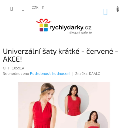
Přejít
na
CZK
NÁKUP
obsah
KOŠÍK
Univerzální šaty krátké - červené -
AKCE!
GFT_10591A
Průměrné
Neohodnoceno
Podrobnosti hodnocení
Značka:
DAALO
hodnocení
produktu
je
0,0
z
5
hvězdiček.