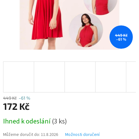
449 Kč
–61 %
449 Kč
–61 %
172 Kč
Měrná
Ihned k odeslání
(3 ks)
cena:
Můžeme doručit do:
11.8.2026
Možnosti doručení