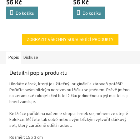
56 Kč
56 Kč
Do košíku
Do košíku
ZOBRAZIT VŠECHNY SOUVISEJÍCÍ PRODUKTY
Popis
Diskuze
Detailní popis produktu
Hledáte dárek, který je užitečný, originální a zároveň potěší?
Pořiďte svým blízkým nerezovou lžičku se jménem. Právě jméno
na keramické rukojeti činí tuto lžičku jedinečnou a její majitel si ji
hned zamiluje.
Ke lžičce pořídit na našem e-shopu i hrnek se jménem ze stejné
kolekce. Můžete tak sobě nebo svým blízkým vytvořit dárkový
set, který zaručeně udělá radost.
Rozměr: 15 x 3 cm