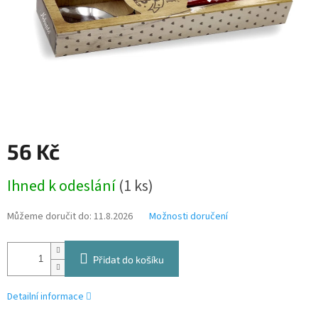
56 Kč
Měrná
Ihned k odeslání
(1 ks)
cena:
Můžeme doručit do:
11.8.2026
Možnosti doručení
Přidat do košíku
Detailní informace