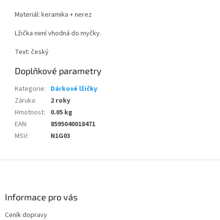
Materiál: keramika + nerez
Lžička není vhodná do myčky.
Text: český
Doplňkové parametry
Kategorie
:
Dárkové lžičky
Záruka
:
2 roky
Hmotnost
:
0.05 kg
EAN
:
8595040018471
MSV
:
N1G03
Z
á
p
a
Informace pro vás
t
Ceník dopravy
í