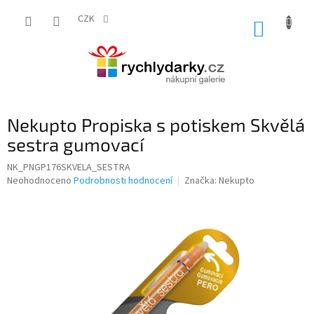
Přejít
na
CZK
NÁKUP
obsah
KOŠÍK
Nekupto Propiska s potiskem Skvělá
sestra gumovací
NK_PNGP176SKVELA_SESTRA
Průměrné
Neohodnoceno
Podrobnosti hodnocení
Značka:
Nekupto
hodnocení
produktu
je
0,0
z
5
hvězdiček.