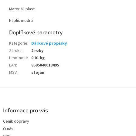
Materiál: plast
Náplň: modrá
Doplňkové parametry
Kategorie
:
Dárkové propisky
Záruka
:
2 roky
Hmotnost
:
0.01 kg
EAN
:
8595040018495
MSV
:
stojan
Z
á
p
a
Informace pro vás
t
Ceník dopravy
í
O nás