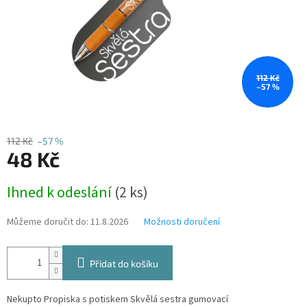
112 Kč
–57 %
112 Kč
–57 %
48 Kč
Měrná
Ihned k odeslání
(2 ks)
cena:
Můžeme doručit do:
11.8.2026
Možnosti doručení
Přidat do košíku
Nekupto Propiska s potiskem Skvělá sestra gumovací