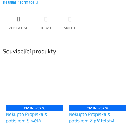
Detailní informace
ZEPTAT SE
HLÍDAT
SDÍLET
Související produkty
112 Kč
–57 %
112 Kč
–57 %
Nekupto Propiska s
Nekupto Propiska s
potiskem Skvělá
potiskem Z přátelství
spolužačka gumovací
gumovací