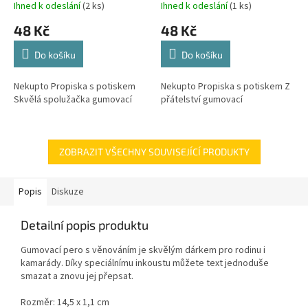
Ihned k odeslání
(2 ks)
Ihned k odeslání
(1 ks)
48 Kč
48 Kč
Do košíku
Do košíku
Nekupto Propiska s potiskem
Nekupto Propiska s potiskem Z
Skvělá spolužačka gumovací
přátelství gumovací
ZOBRAZIT VŠECHNY SOUVISEJÍCÍ PRODUKTY
Popis
Diskuze
Detailní popis produktu
Gumovací pero s věnováním je skvělým dárkem pro rodinu i
kamarády. Díky speciálnímu inkoustu můžete text jednoduše
smazat a znovu jej přepsat.
Rozměr: 14,5 x 1,1 cm