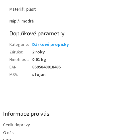
Materiál: plast
Náplň: modrá
Doplňkové parametry
Kategorie
:
Dárkové propisky
Záruka
:
2 roky
Hmotnost
:
0.01 kg
EAN
:
8595040018495
MSV
:
stojan
Z
á
p
a
Informace pro vás
t
Ceník dopravy
í
O nás