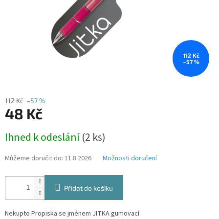
112 Kč
–57 %
112 Kč
–57 %
48 Kč
Měrná
Ihned k odeslání
(2 ks)
cena:
Můžeme doručit do:
11.8.2026
Možnosti doručení
Přidat do košíku
Nekupto Propiska se jménem JITKA gumovací