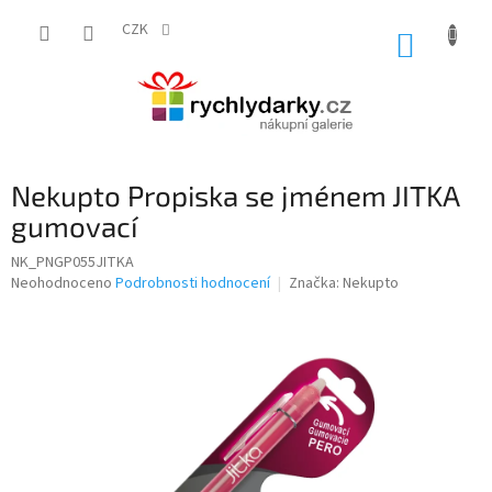
Přejít
na
CZK
NÁKUP
obsah
KOŠÍK
Nekupto Propiska se jménem JITKA
gumovací
NK_PNGP055JITKA
Průměrné
Neohodnoceno
Podrobnosti hodnocení
Značka:
Nekupto
hodnocení
produktu
je
0,0
z
5
hvězdiček.