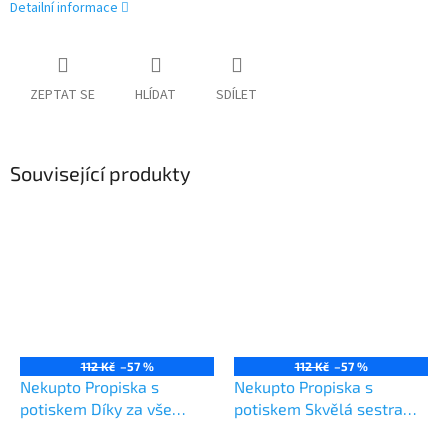
Detailní informace
ZEPTAT SE
HLÍDAT
SDÍLET
Související produkty
112 Kč
–57 %
112 Kč
–57 %
Nekupto Propiska s
Nekupto Propiska s
potiskem Díky za vše
potiskem Skvělá sestra
gumovací
gumovací