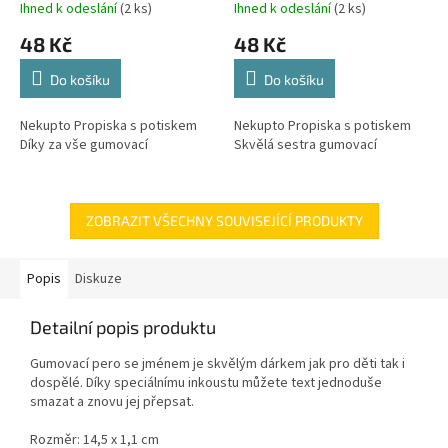
Ihned k odeslání
(2 ks)
Ihned k odeslání
(2 ks)
48 Kč
48 Kč
Do košíku
Do košíku
Nekupto Propiska s potiskem
Nekupto Propiska s potiskem
Díky za vše gumovací
Skvělá sestra gumovací
ZOBRAZIT VŠECHNY SOUVISEJÍCÍ PRODUKTY
Popis
Diskuze
Detailní popis produktu
Gumovací pero se jménem je skvělým dárkem jak pro děti tak i
dospělé. Díky speciálnímu inkoustu můžete text jednoduše
smazat a znovu jej přepsat.
Rozměr: 14,5 x 1,1 cm