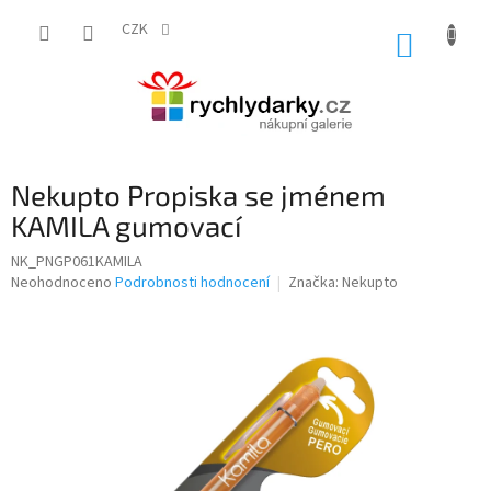
Přejít
na
CZK
NÁKUP
obsah
KOŠÍK
Nekupto Propiska se jménem
KAMILA gumovací
NK_PNGP061KAMILA
Průměrné
Neohodnoceno
Podrobnosti hodnocení
Značka:
Nekupto
hodnocení
produktu
je
0,0
z
5
hvězdiček.