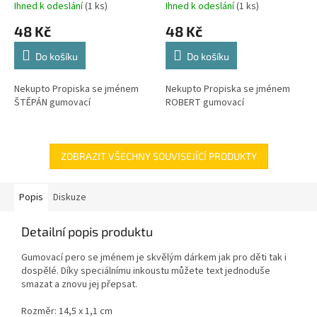
Ihned k odeslání
(1 ks)
Ihned k odeslání
(1 ks)
48 Kč
48 Kč
Do košíku
Do košíku
Nekupto Propiska se jménem
Nekupto Propiska se jménem
ŠTĚPÁN gumovací
ROBERT gumovací
ZOBRAZIT VŠECHNY SOUVISEJÍCÍ PRODUKTY
Popis
Diskuze
Detailní popis produktu
Gumovací pero se jménem je skvělým dárkem jak pro děti tak i
dospělé. Díky speciálnímu inkoustu můžete text jednoduše
smazat a znovu jej přepsat.
Rozměr: 14,5 x 1,1 cm