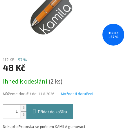
112 Kč
–57 %
112 Kč
–57 %
48 Kč
Měrná
Ihned k odeslání
(2 ks)
cena:
Můžeme doručit do:
11.8.2026
Možnosti doručení
Přidat do košíku
Nekupto Propiska se jménem KAMILA gumovací