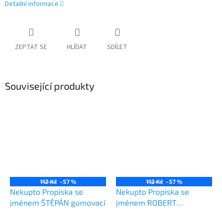
Detailní informace
ZEPTAT SE
HLÍDAT
SDÍLET
Související produkty
112 Kč
–57 %
112 Kč
–57 %
Nekupto Propiska se
Nekupto Propiska se
jménem ŠTĚPÁN gumovací
jménem ROBERT
gumovací