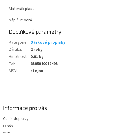
Materiál: plast
Náplň: modrá
Doplňkové parametry
Kategorie
:
Dárkové propisky
Záruka
:
2 roky
Hmotnost
:
0.01 kg
EAN
:
8595040018495
MSV
:
stojan
Z
á
p
a
Informace pro vás
t
Ceník dopravy
í
O nás