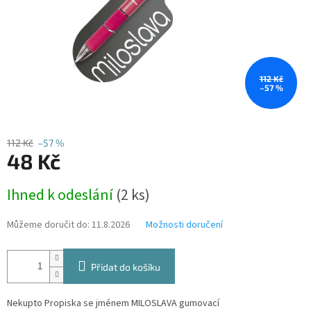
112 Kč
–57 %
112 Kč
–57 %
48 Kč
Měrná
Ihned k odeslání
(2 ks)
cena:
Můžeme doručit do:
11.8.2026
Možnosti doručení
Přidat do košíku
Nekupto Propiska se jménem MILOSLAVA gumovací