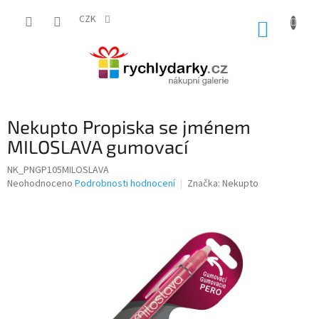
Přejít
na
CZK
NÁKUP
obsah
KOŠÍK
Nekupto Propiska se jménem
MILOSLAVA gumovací
NK_PNGP105MILOSLAVA
Průměrné
Neohodnoceno
Podrobnosti hodnocení
Značka:
Nekupto
hodnocení
produktu
je
0,0
z
5
hvězdiček.