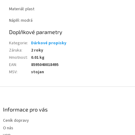
Materiál: plast
Náplň: modrá
Doplňkové parametry
Kategorie
:
Dárkové propisky
Záruka
:
2 roky
Hmotnost
:
0.01 kg
EAN
:
8595040018495
MSV
:
stojan
Z
á
p
a
Informace pro vás
t
Ceník dopravy
í
O nás