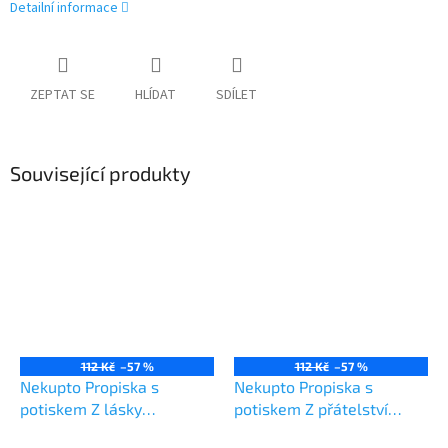
Detailní informace
ZEPTAT SE
HLÍDAT
SDÍLET
Související produkty
112 Kč
–57 %
112 Kč
–57 %
Nekupto Propiska s
Nekupto Propiska s
potiskem Z lásky
potiskem Z přátelství
gumovací
gumovací