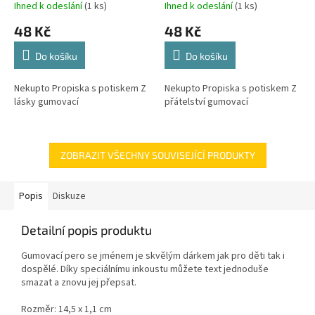
Ihned k odeslání
(1 ks)
Ihned k odeslání
(1 ks)
48 Kč
48 Kč
Do košíku
Do košíku
Nekupto Propiska s potiskem Z
Nekupto Propiska s potiskem Z
lásky gumovací
přátelství gumovací
ZOBRAZIT VŠECHNY SOUVISEJÍCÍ PRODUKTY
Popis
Diskuze
Detailní popis produktu
Gumovací pero se jménem je skvělým dárkem jak pro děti tak i
dospělé. Díky speciálnímu inkoustu můžete text jednoduše
smazat a znovu jej přepsat.
Rozměr: 14,5 x 1,1 cm