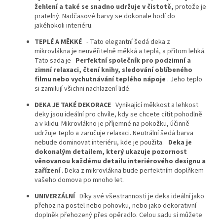
žehlení a také se snadno udržuje v čistotě,
protože je
pratelný. Nadčasové barvy se dokonale hodí do
jakéhokoli interiéru.
TEPLÉ A MĚKKÉ
- Tato elegantní šedá deka z
mikrovlákna je neuvěřitelně měkká a teplá, a přitom lehká.
Tato sada je
Perfektní společník pro podzimní a
zimní relaxaci, čtení knihy, sledování oblíbeného
filmu nebo vychutnávání teplého nápoje
. Jeho teplo
si zamilují všichni nachlazení lidé.
DEKA JE TAKÉ DEKORACE
Vynikající měkkost a lehkost
deky jsou ideální pro chvíle, kdy se chcete cítit pohodlně
a v klidu. Mikrovlákno je příjemné na pokožku, účinně
udržuje teplo a zaručuje relaxaci. Neutrální šedá barva
nebude dominovat interiéru, kde je použita.
Deka je
dokonalým detailem, který ukazuje pozornost
věnovanou každému detailu interiérového designu a
zařízení
. Deka z mikrovlákna bude perfektním doplňkem
vašeho domova po mnoho let.
UNIVERZÁLNÍ
Díky své všestrannosti je deka ideální jako
přehoz na postel nebo pohovku, nebo jako dekorativní
doplněk přehozený přes opěradlo. Celou sadu si můžete