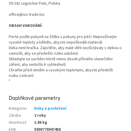
59-241 Legnickie Pole, Polska
office@iso-trade.biz
OBSAH VAROVÁNÍ:
Perte podle pokynů na štítku s pokyny pro péči. Nepoužívejte
vysoké teploty a bělidlo, abyste nepoškodili materiál.
Deka není hračka. Zajistěte, aby malé děti nezůstávaly s dekou o
samotě, aby se předešlo riziku udušení.
Skladujte na suchém místě mimo dosah přímého slunečního
záření, aby nedošlo k vyblednutí.
Chraňte před ohněm a vysokými teplotami, abyste předešli
riziku vznícení.
"
Doplňkové parametry
Kategorie
:
Deky a povlečení
Záruka
:
2 roky
Hmotnost
:
1.86 kg
EAN
:
5900779947450