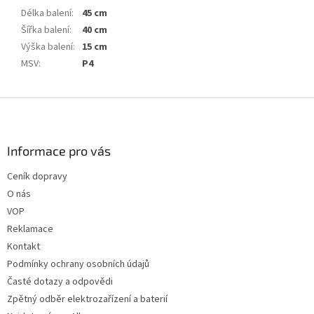
Délka balení
:
45 cm
Šířka balení
:
40 cm
Výška balení
:
15 cm
MSV
:
P4
Z
á
p
a
Informace pro vás
t
Ceník dopravy
í
O nás
VOP
Reklamace
Kontakt
Podmínky ochrany osobních údajů
Časté dotazy a odpovědi
Zpětný odběr elektrozařízení a baterií