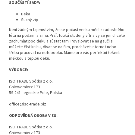
SOUČÁSTÍ SADY:
Deka
Suchý zip
Není žádným tajemstvím, že se počasí venku mění z radostného
léta na podzim a zimu. Prší, fouká studený vítr a vy se jen chcete
zachumlat pod deku a zůstat tam. Povalovat se na gauči si
můžete číst knihu, dívat se na film, procházet internet nebo
třeba pracovat na notebooku. Máme pro vás perfektní řešení:
měkkou a teplou deku.
VÝROBCE:
ISO TRADE Spółka z o.o.
Gniewomierz 173
59-241 Legnickie Pole, Polska
office@iso-trade.biz
ODPOVĚDNÁ OSOBA V EU:
ISO TRADE Spółka z o.o.
Gniewomierz 173