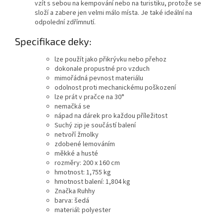
vzít s sebou na kempování nebo na turistiku, protože se
složí a zabere jen velmi málo místa. Je také ideální na
odpolední zdřímnutí.
Specifikace deky:
lze použít jako přikrývku nebo přehoz
dokonale propustné pro vzduch
mimořádná pevnost materiálu
odolnost proti mechanickému poškození
lze prát v pračce na 30°
nemačká se
nápad na dárek pro každou příležitost
Suchý zip je součástí balení
netvoří žmolky
zdobené lemováním
měkké a husté
rozměry: 200 x 160 cm
hmotnost: 1,755 kg
hmotnost balení: 1,804 kg
Značka Ruhhy
barva: šedá
materiál: polyester