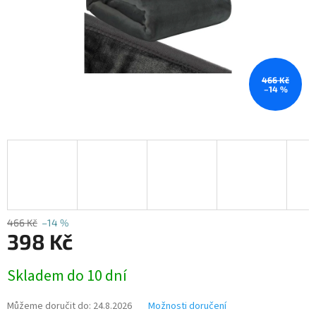
466 Kč
–14 %
466 Kč
–14 %
398 Kč
Měrná
Skladem do 10 dní
cena:
Můžeme doručit do:
24.8.2026
Možnosti doručení