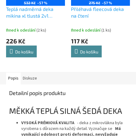
532 Kč
–57 %
275 Kč
–57 %
Teplá nadměrná deka
Přiléhavá fleecová deka
mikina xl tlustá 2v1
na čtení
kožešina s kapucí deka
mikina tlustá
Ihned k odeslání
(2 ks)
Ihned k odeslání
(1 ks)
226 Kč
117 Kč
Do košíku
Do košíku
Popis
Diskuze
Detailní popis produktu
MĚKKÁ TEPLÁ SILNÁ ŠEDÁ DEKA
VYSOKÁ PRÉMIOVÁ KVALITA
- deka z mikrovlákna byla
vyrobena s důrazem na každý detail. Vyznačuje se
Má
vynikající odolnost proti deformaci, nevyžaduje