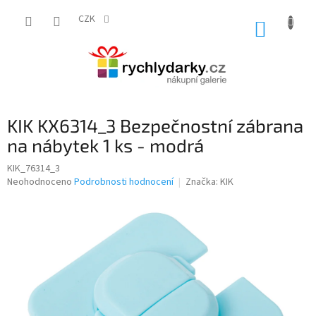
Přejít
na
CZK
NÁKUP
obsah
KOŠÍK
KIK KX6314_3 Bezpečnostní zábrana
na nábytek 1 ks - modrá
KIK_76314_3
Průměrné
Neohodnoceno
Podrobnosti hodnocení
Značka:
KIK
hodnocení
produktu
je
0,0
z
5
hvězdiček.