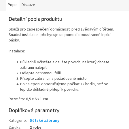
Popis
Diskuze
Detailní popis produktu
Slouží pro zabezpečení domácnosti před zvědavým dítětem.
Snadná instalace - přichycuje se pomocí oboustranné lepící
pásky.
Instalace:
Důkladně očistěte a osušte povrch, na který chcete
zábranu nalepit.
Odlepte ochrannou fólii.
Přilepte zábranu na požadované místo.
Po nalepení doporučujeme počkat 12 hodin, než se
lepidlo důkladně přilepí k povrchu.
Rozměry: 6,5 x 6 x 1 cm
Doplňkové parametry
Kategorie
:
Dětské zábrany
Záruka
:
2 roky