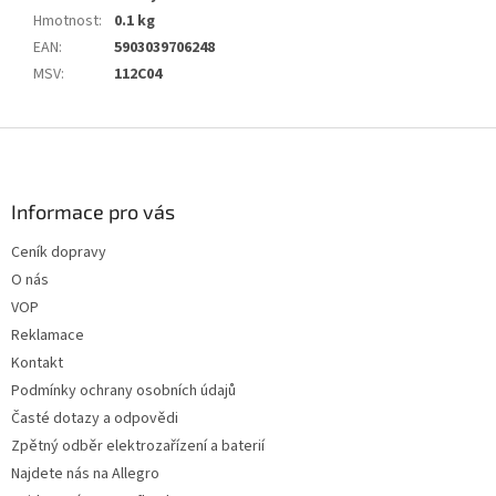
Hmotnost
:
0.1 kg
EAN
:
5903039706248
MSV
:
112C04
Z
á
p
a
Informace pro vás
t
Ceník dopravy
í
O nás
VOP
Reklamace
Kontakt
Podmínky ochrany osobních údajů
Časté dotazy a odpovědi
Zpětný odběr elektrozařízení a baterií
Najdete nás na Allegro