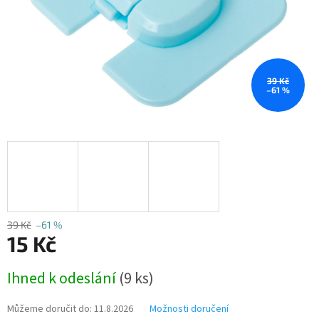
39 Kč
–61 %
39 Kč
–61 %
15 Kč
Měrná
Ihned k odeslání
(9 ks)
cena:
Můžeme doručit do:
11.8.2026
Možnosti doručení