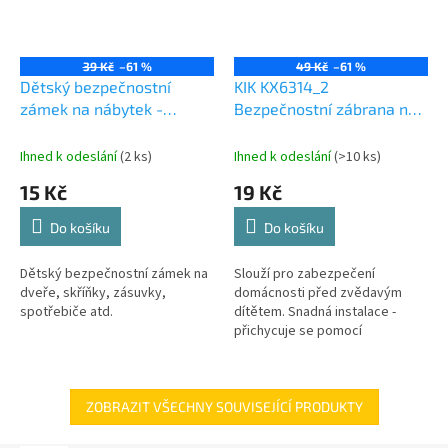
39 Kč
–61 %
49 Kč
–61 %
Dětský bezpečnostní
KIK KX6314_2
zámek na nábytek -
Bezpečnostní zábrana na
růžový, KX7736_1
nábytek 1 ks - růžová
Ihned k odeslání
(2 ks)
Ihned k odeslání
(>10 ks)
15 Kč
19 Kč
Do košíku
Do košíku
Dětský bezpečnostní zámek na
Slouží pro zabezpečení
dveře, skříňky, zásuvky,
domácnosti před zvědavým
spotřebiče atd.
dítětem. Snadná instalace -
přichycuje se pomocí
oboustranné lepící pásky.
ZOBRAZIT VŠECHNY SOUVISEJÍCÍ PRODUKTY