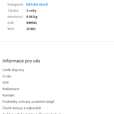
Kategorie
:
Dětské zboží
Záruka
:
2 roky
Hmotnost
:
0.06 kg
EAN
:
849581
MSV
:
2C402
Z
á
p
a
Informace pro vás
t
Ceník dopravy
í
O nás
VOP
Reklamace
Kontakt
Podmínky ochrany osobních údajů
Časté dotazy a odpovědi