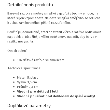
Detailní popis produktu
Barevná razítka s motivy smajlíků vyjadřují všechny emoce, na
které si jen vzpomenete. Najdete smajlíka smějícího se od ucha
k uchu, zamilovaného i pěkně rozzuřeného.
Použití je jednoduché, stačí odstranit víčko a razítko obtisknout
na podklad. Důležité je víčko poté znovu nasadit, aby barva v
razítku nevyschla.
Obsah balení:
10x dětské razítko se smajlíkem
Technické specifikace:
Materiál: plast
Výška: 3,5 cm
Průměr 2,5 cm
Vhodné pro děti od 3 let!
Vhodné používat pod dohledem dospělé osoby!
Doplňkové parametry