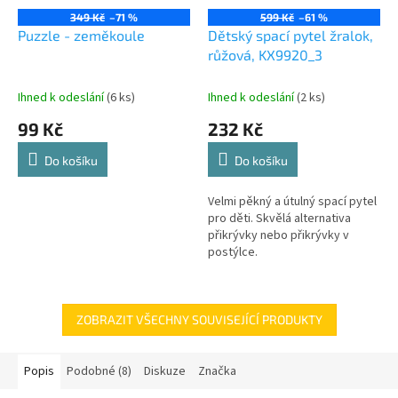
349 Kč
–71 %
599 Kč
–61 %
Puzzle - zeměkoule
Dětský spací pytel žralok,
růžová, KX9920_3
Ihned k odeslání
(6 ks)
Ihned k odeslání
(2 ks)
99 Kč
232 Kč
Do košíku
Do košíku
Velmi pěkný a útulný spací pytel
pro děti. Skvělá alternativa
přikrývky nebo přikrývky v
postýlce.
ZOBRAZIT VŠECHNY SOUVISEJÍCÍ PRODUKTY
Popis
Podobné (8)
Diskuze
Značka