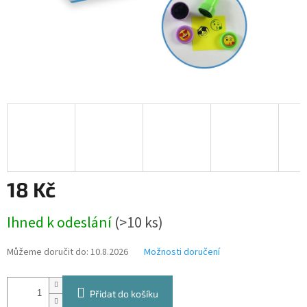
18 Kč
Měrná
Ihned k odeslání
(>10 ks)
cena:
Můžeme doručit do:
10.8.2026
Možnosti doručení
Přidat do košíku