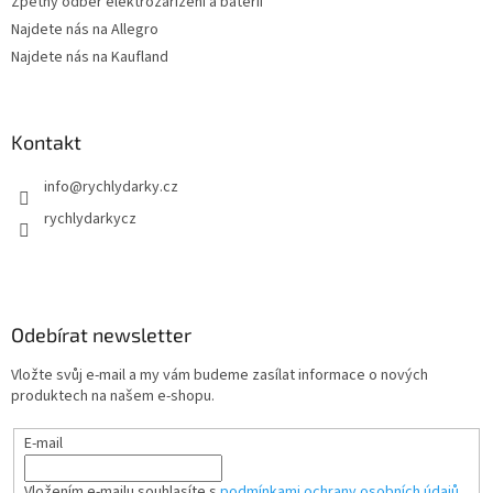
Zpětný odběr elektrozařízení a baterií
Najdete nás na Allegro
Najdete nás na Kaufland
Kontakt
info
@
rychlydarky.cz
rychlydarkycz
Odebírat newsletter
Vložte svůj e-mail a my vám budeme zasílat informace o nových
produktech na našem e-shopu.
E-mail
Vložením e-mailu souhlasíte s
podmínkami ochrany osobních údajů