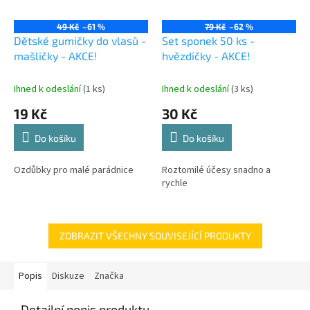
49 Kč
–61 %
79 Kč
–62 %
Dětské gumičky do vlasů -
Set sponek 50 ks -
mašličky - AKCE!
hvězdičky - AKCE!
Ihned k odeslání
(1 ks)
Ihned k odeslání
(3 ks)
19 Kč
30 Kč
Do košíku
Do košíku
Ozdůbky pro malé parádnice
Roztomilé účesy snadno a
rychle
ZOBRAZIT VŠECHNY SOUVISEJÍCÍ PRODUKTY
Popis
Diskuze
Značka
Detailní popis produktu