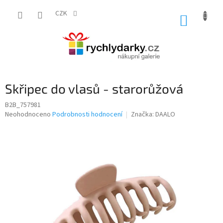
Přejít
na
CZK
NÁKUP
obsah
KOŠÍK
Skřipec do vlasů - starorůžová
B2B_757981
Průměrné
Neohodnoceno
Podrobnosti hodnocení
Značka:
DAALO
hodnocení
produktu
je
0,0
z
5
hvězdiček.