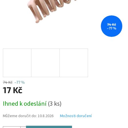
74 Kč
–77 %
74 Kč
–77 %
17 Kč
Měrná
Ihned k odeslání
(3 ks)
cena:
Můžeme doručit do:
10.8.2026
Možnosti doručení