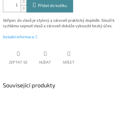
Přidat do košíku
Skřipec do vlasů je stylový a zároveň praktický doplněk. Slouží k
rychlému sepnutí vlasů a zároveň dokáže vykouzlit hezký účes.
Detailní informace
ZEPTAT SE
HLÍDAT
SDÍLET
Související produkty