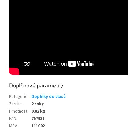
Doplňkové parametry
Kategorie
:
Doplňky do vlasů
Záruka
:
2 roky
Hmotnost
:
0.02 kg
EAN
:
757981
MSV
:
111C02