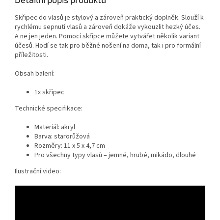
Skřipec do vlasů je stylový a zároveň praktický doplněk. Slouží k
rychlému sepnutí vlasů a zároveň dokáže vykouzlit hezký účes.
A ne jen jeden. Pomocí skřipce můžete vytvářet několik variant
účesů. Hodí se tak pro běžné nošení na doma, tak i pro formální
příležitosti.
Obsah balení:
1x skřipec
Technické specifikace:
Materiál: akryl
Barva: starorůžová
Rozměry: 11 x 5 x 4,7 cm
Pro všechny typy vlasů – jemné, hrubé, mikádo, dlouhé
Ilustrační video: