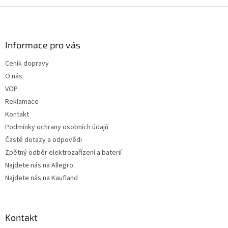
Z
á
p
a
Informace pro vás
t
Ceník dopravy
í
O nás
VOP
Reklamace
Kontakt
Podmínky ochrany osobních údajů
Časté dotazy a odpovědi
Zpětný odběr elektrozařízení a baterií
Najdete nás na Allegro
Najdete nás na Kaufland
Kontakt