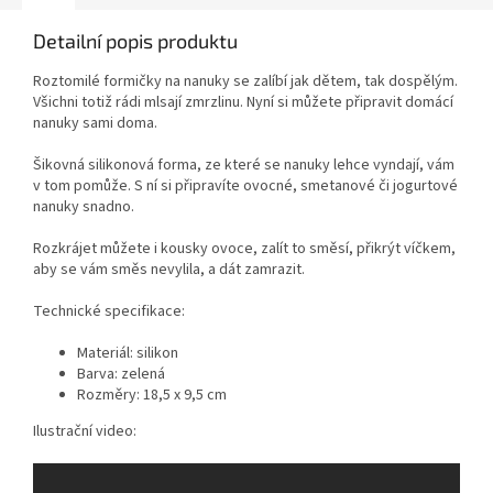
Detailní popis produktu
Roztomilé formičky na nanuky se zalíbí jak dětem, tak dospělým.
Všichni totiž rádi mlsají zmrzlinu. Nyní si můžete připravit domácí
nanuky sami doma.
Šikovná silikonová forma, ze které se nanuky lehce vyndají, vám
v tom pomůže. S ní si připravíte ovocné, smetanové či jogurtové
nanuky snadno.
Rozkrájet můžete i kousky ovoce, zalít to směsí, přikrýt víčkem,
aby se vám směs nevylila, a dát zamrazit.
Technické specifikace:
Materiál: silikon
Barva: zelená
Rozměry: 18,5 x 9,5 cm
Ilustrační video: