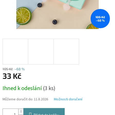
105 Kč
–68 %
105 Kč
–68 %
33 Kč
Měrná
Ihned k odeslání
(3 ks)
cena:
Můžeme doručit do:
11.8.2026
Možnosti doručení
Přidat do košíku