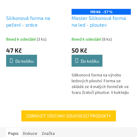
119 Kč
–57 %
Silikonová forma na
Master Silikonová forma
pečení - srdce
na led - ploutev
Ihned k odeslání
(3 ks)
Ihned k odeslání
(8 ks)
47 Kč
50 Kč
Do košíku
Do košíku
Silikonová forma na výrobu
ledových ploutví. Forma se
skládá ze 4 malých formiček ve
tvaru žraločí ploutve. V koktejlu
či drinku vypadají vážně stylově!
ZOBRAZIT VŠECHNY SOUVISEJÍCÍ PRODUKTY
Popis
Diskuze
Značka