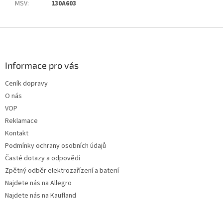
MSV
:
130A603
Z
á
p
a
Informace pro vás
t
Ceník dopravy
í
O nás
VOP
Reklamace
Kontakt
Podmínky ochrany osobních údajů
Časté dotazy a odpovědi
Zpětný odběr elektrozařízení a baterií
Najdete nás na Allegro
Najdete nás na Kaufland