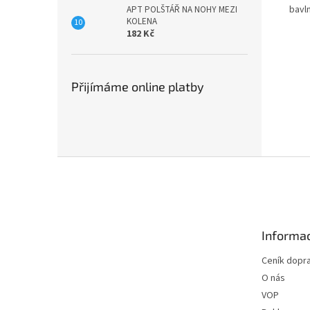
bavl
APT POLŠTÁŘ NA NOHY MEZI
KOLENA
182 Kč
Přijímáme online platby
Z
á
p
a
t
Informac
í
Ceník dopr
O nás
VOP