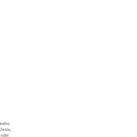
dlného
řesla,
rodní