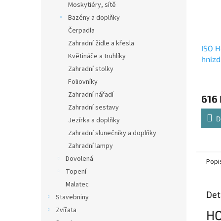
Moskytiéry, sítě
Bazény a doplňky
Čerpadla
Zahradní židle a křesla
ISO H
Květináče a truhlíky
hnízd
Zahradní stolky
Foliovníky
Zahradní nářadí
616 
Zahradní sestavy
D
Jezírka a doplňky
Zahradní slunečníky a doplňky
Zahradní lampy
Dovolená
Popi
Topení
Malatec
Det
Stavebniny
Zvířata
HO