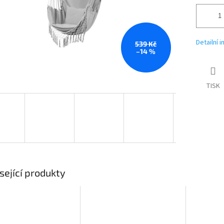
Detailní 
539 Kč
–14 %
TISK
sející produkty