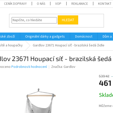
CENÍK DOPRAVY
O NÁS
VOP
REKLAMACE
KONTAKT
HLEDAT
ské zboží
Originální dárky a gadgets
Domácnost
Dům a 
sítě a houpačky
Gardlov 23671 Houpací síť - brazilská šedá židle
lov 23671 Houpací síť - brazilská šedá 
né
noceno
Podrobnosti hodnocení
Značka:
Gardlov
ní
u
539 Kč
–
461
Měrná
Sklad
cena:
ek.
Můžeme d