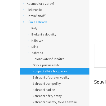
n
Kosmetika a zdraví
e
Elektronika
l
Dětské zboží
Dům a zahrada
Rulyt
Bydlení a doplňky
Nábytek
Dílna
Zahrada
Polohovatelné lehátka
Grily a příslušenství
Houpací sítě a houpačky
Zahradní přepravní vozíky
Souvi
Zahradní trampolíny
Zahradní hadice
Zahradní párty stany
Zahradní plachty, fólie a textilie