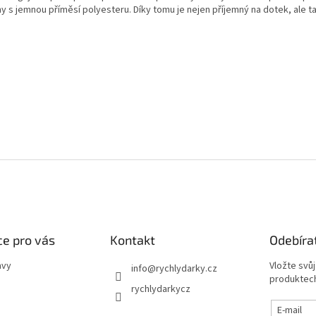
ny s jemnou příměsí polyesteru. Díky tomu je nejen příjemný na dotek, ale t
e pro vás
Kontakt
Odebíra
avy
Vložte svů
info
@
rychlydarky.cz
produktech
rychlydarkycz
E-mail