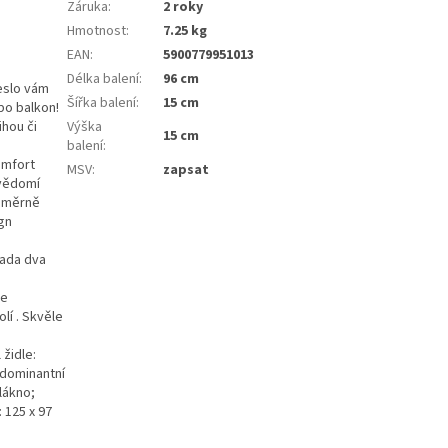
Záruka
:
2 roky
Hmotnost
:
7.25 kg
EAN
:
5900779951013
Délka balení
:
96 cm
eslo vám
Šířka balení
:
15 cm
bo balkon!
Výška
hou či
15 cm
balení
:
omfort
MSV
:
zapsat
svědomí
noměrně
gn
sada dva
je
lí . Skvěle
židle:
 dominantní
lákno;
 125 x 97