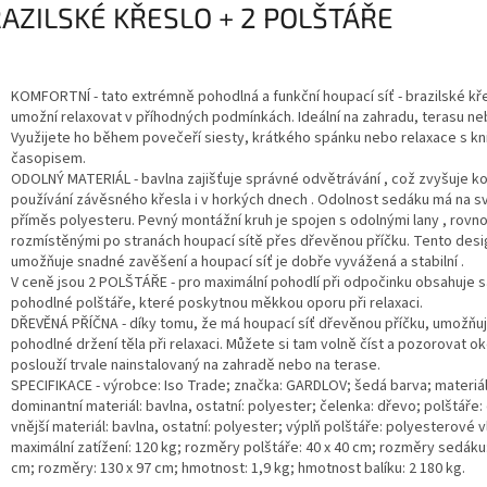
AZILSKÉ KŘESLO + 2 POLŠTÁŘE
KOMFORTNÍ - tato extrémně pohodlná a funkční houpací síť - brazilské kř
umožní relaxovat v příhodných podmínkách. Ideální na zahradu, terasu ne
Využijete ho během povečeří siesty, krátkého spánku nebo relaxace s kni
časopisem.
ODOLNÝ MATERIÁL - bavlna zajišťuje správné odvětrávání , což zvyšuje k
používání závěsného křesla i v horkých dnech . Odolnost sedáku má na 
příměs polyesteru. Pevný montážní kruh je spojen s odolnými lany , rov
rozmístěnými po stranách houpací sítě přes dřevěnou příčku. Tento desi
umožňuje snadné zavěšení a houpací síť je dobře vyvážená a stabilní .
V ceně jsou 2 POLŠTÁŘE - pro maximální pohodlí při odpočinku obsahuje 
pohodlné polštáře, které poskytnou měkkou oporu při relaxaci.
DŘEVĚNÁ PŘÍČNA - díky tomu, že má houpací síť dřevěnou příčku, umožňu
pohodlné držení těla při relaxaci. Můžete si tam volně číst a pozorovat oko
poslouží trvale nainstalovaný na zahradě nebo na terase.
SPECIFIKACE - výrobce: Iso Trade; značka: GARDLOV; šedá barva; materiál 
dominantní materiál: bavlna, ostatní: polyester; čelenka: dřevo; polštáře:
vnější materiál: bavlna, ostatní: polyester; výplň polštáře: polyesterové v
maximální zatížení: 120 kg; rozměry polštáře: 40 x 40 cm; rozměry sedáku:
cm; rozměry: 130 x 97 cm; hmotnost: 1,9 kg; hmotnost balíku: 2 180 kg.