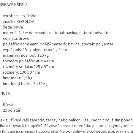
IFIKACE KŘESLA:
výrobce: Iso Trade
značka: GARDLOV
šedá barva
materiál židle: dominantní materiál: bavlna, ostatní: polyester
čelenka: dřevo
polštáře: dominantní vnější materiál: bavlna, zbytek: polyester
výplň polštáře: polyesterové vlákno
maximální nosnost: 120 kg
rozměry polštáře: 40 x 40 cm
rozměry sedáku: 125 x 97 cm
rozměry: 130 x 97 cm
hmotnost: 1,9 kg
hmotnost balíku: 2 180 kg
RNUTA
Křeslo
2x polštář
tek z užívání vaší zahrady, terasy nebo balkonu lze umocnit použitím poho
tku a obývacích doplňků. Závěsné zahradní sedátko je specifickým typem k
é funguje na principu houpací sítě. Má pohodlný měkký sedák a opěrák z pří