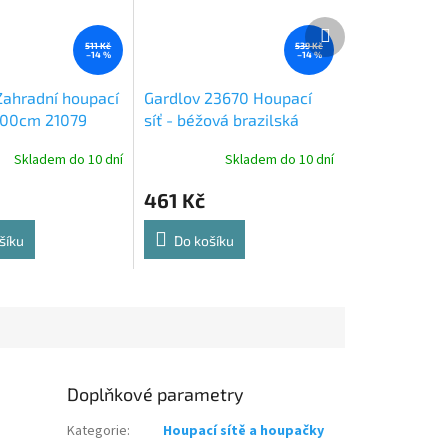
Další
produkt
511 Kč
539 Kč
–14 %
–14 %
Zahradní houpací
Gardlov 23670 Houpací
100cm 21079
síť - béžová brazilská
židle
Skladem do 10 dní
Skladem do 10 dní
461 Kč
šíku
Do košíku
Doplňkové parametry
Kategorie
:
Houpací sítě a houpačky