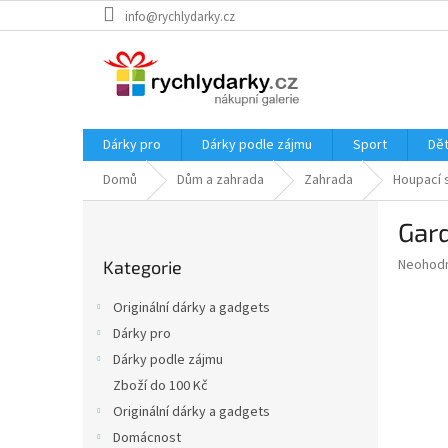
Přejít
info@rychlydarky.cz
na
obsah
Dárky pro
Dárky podle zájmu
Sport
Dět
Domů
Dům a zahrada
Zahrada
Houpací 
P
Gard
o
Přeskočit
s
Průměr
Neohod
Kategorie
kategorie
t
hodnoce
r
produkt
Originální dárky a gadgets
a
je
Dárky pro
0,0
n
z
Dárky podle zájmu
n
5
í
Zboží do 100 Kč
hvězdič
p
Originální dárky a gadgets
a
Domácnost