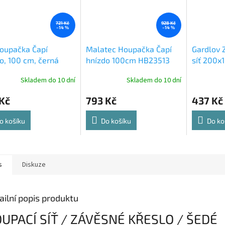
721 Kč
928 Kč
–14 %
–14 %
oupačka Čapí
Malatec Houpačka Čapí
Gardlov 
o, 100 cm, černá
hnízdo 100cm HB23513
síť 200x
Skladem do 10 dní
Skladem do 10 dní
Kč
793 Kč
437 Kč
o košíku
Do košíku
Do ko
s
Diskuze
ailní popis produktu
UPACÍ SÍŤ / ZÁVĚSNÉ KŘESLO / ŠEDÉ