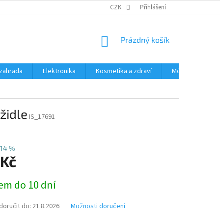
PODMÍNKY OCHRANY OSOBNÍCH ÚDAJŮ
CZK
Přihlášení
ČASTÉ DOTAZY A ODPOVĚD
NÁKUPNÍ
Prázdný košík
KOŠÍK
zahrada
Elektronika
Kosmetika a zdraví
Móda
Aut
židle
IS_17691
14 %
 Kč
em do 10 dní
oručit do:
21.8.2026
Možnosti doručení