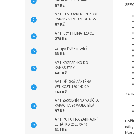
DÁLKOVÉ OVLÁDÁNÍ
SPEC
57 Kč
APT CESTOVNÍ NEREZOVÉ
PANÁKY V POUZDŘE 6 KS
67 Kč
APT KRYT KLIMATIZACE
278 Kč
Lampa Pull - modrá
33 Kč
APT KRZESEŁKO DO
KAMASUTRY
641 Kč
APT DĚTSKÁ ZÁSTĚRA
VELIKOST 120-140 CM
163 Kč
ZAH
APT ZÁSOBNÍK NA VAJÍČKA
KAPACITA 30 VAJEC BÍLÁ
97 Kč
APT POTAH NA ZAHRADNÍ
Poži
LEHÁTKO 200x70x40
náby
314 Kč
kter