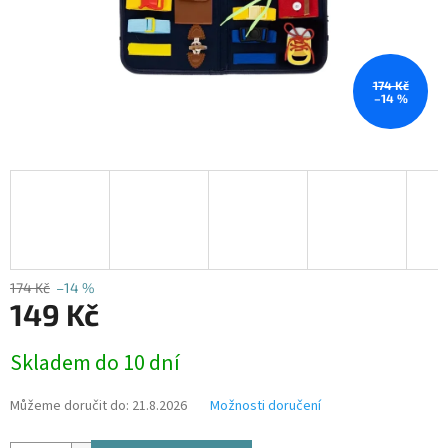
174 Kč
–14 %
174 Kč
–14 %
149 Kč
Měrná
Skladem do 10 dní
cena:
Můžeme doručit do:
21.8.2026
Možnosti doručení