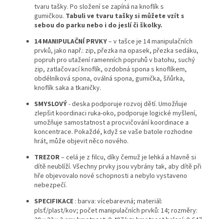
tvaru tašky. Po složení se zapíná na knoflík s
gumičkou.
Tabuli ve tvaru tašky si můžete vzít s
sebou do parku nebo i do jeslí či školky.
14
MANIPULAČNÍ
PRVKY
– v tašce je 14 manipulačních
prvků, jako např.: zip, přezka na opasek, přezka sedáku,
popruh pro utažení ramenních popruhů v batohu, suchý
zip, zatlačovací knoflík, ozdobná spona s knoflíkem,
obdélníková spona, oválná spona, gumička, šňůrka,
knoflík saka a tkaničky.
SMYSLOVÝ
- deska podporuje rozvoj dětí. Umožňuje
zlepšit koordinaci ruka-oko, podporuje logické myšlení,
umožňuje samostatnost a procvičování koordinace a
koncentrace. Pokaždé, když se vaše batole rozhodne
hrát, může objevit něco nového.
TREZOR
– celá je z filcu, díky čemuž je lehká a hlavně si
dítě neublíží. Všechny prvky jsou vybrány tak, aby dítě při
hře objevovalo nové schopnosti a nebylo vystaveno
nebezpečí.
SPECIFIKACE
: barva: vícebarevná; materiál:
plsť/plast/kov; počet manipulačních prvků: 14; rozměry: