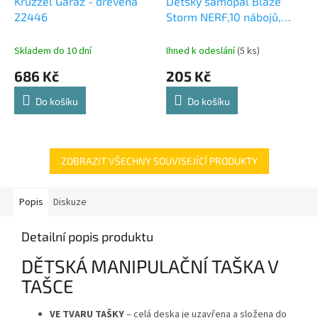
Kruzzel Garáž - dřevěná
Dětský samopal Blaze
22446
Storm NERF,10 nábojů,
KX6588
Skladem do 10 dní
Ihned k odeslání
(5 ks)
686 Kč
205 Kč
Do košíku
Do košíku
ZOBRAZIT VŠECHNY SOUVISEJÍCÍ PRODUKTY
Popis
Diskuze
Detailní popis produktu
DĚTSKÁ MANIPULAČNÍ TAŠKA V
TAŠCE
VE TVARU TAŠKY
– celá deska je uzavřena a složena do