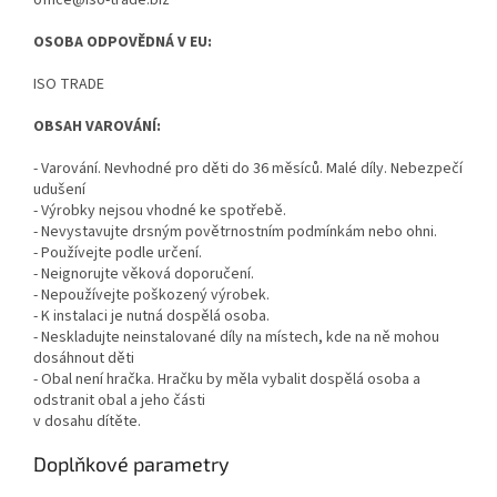
OSOBA ODPOVĚDNÁ V EU:
ISO TRADE
OBSAH VAROVÁNÍ:
- Varování. Nevhodné pro děti do 36 měsíců. Malé díly. Nebezpečí
udušení
- Výrobky nejsou vhodné ke spotřebě.
- Nevystavujte drsným povětrnostním podmínkám nebo ohni.
- Používejte podle určení.
- Neignorujte věková doporučení.
- Nepoužívejte poškozený výrobek.
- K instalaci je nutná dospělá osoba.
- Neskladujte neinstalované díly na místech, kde na ně mohou
dosáhnout děti
- Obal není hračka. Hračku by měla vybalit dospělá osoba a
odstranit obal a jeho části
v dosahu dítěte.
Doplňkové parametry