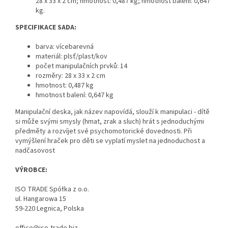
28 x 33 x 2 cm; hmotnost: 0,487 kg; hmotnost balení: 0,647
kg.
SPECIFIKACE SADA:
barva: vícebarevná
materiál: plsť/plast/kov
počet manipulačních prvků: 14
rozměry: 28 x 33 x 2 cm
hmotnost: 0,487 kg
hmotnost balení: 0,647 kg
Manipulační deska, jak název napovídá, slouží k manipulaci - dítě
si může svými smysly (hmat, zrak a sluch) hrát s jednoduchými
předměty a rozvíjet své psychomotorické dovednosti. Při
vymýšlení hraček pro děti se vyplatí myslet na jednoduchost a
nadčasovost
VÝROBCE:
ISO TRADE Spółka z o.o.
ul. Hangarowa 15
59-220 Legnica, Polska
office@iso-trade.biz