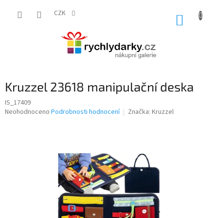
Přejít
na
CZK
NÁKUP
obsah
KOŠÍK
Kruzzel 23618 manipulační deska
IS_17409
Průměrné
Neohodnoceno
Podrobnosti hodnocení
Značka:
Kruzzel
hodnocení
produktu
je
0,0
z
5
hvězdiček.