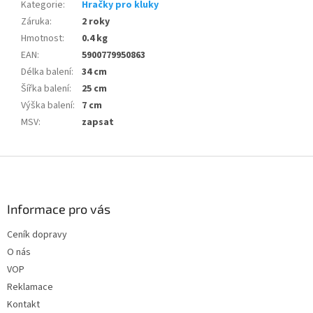
Kategorie
:
Hračky pro kluky
Záruka
:
2 roky
Hmotnost
:
0.4 kg
EAN
:
5900779950863
Délka balení
:
34 cm
Šířka balení
:
25 cm
Výška balení
:
7 cm
MSV
:
zapsat
Z
á
p
a
Informace pro vás
t
Ceník dopravy
í
O nás
VOP
Reklamace
Kontakt