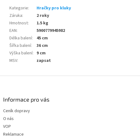
Kategorie
:
Hračky pro kluky
Záruka
:
2 roky
Hmotnost
:
1.5 kg
EAN
:
5900779945982
Délka balení
:
45 cm
Šířka balení
:
36 cm
Výška balení
:
9 cm
MSV
:
zapsat
Z
á
p
a
Informace pro vás
t
Ceník dopravy
í
O nás
VOP
Reklamace