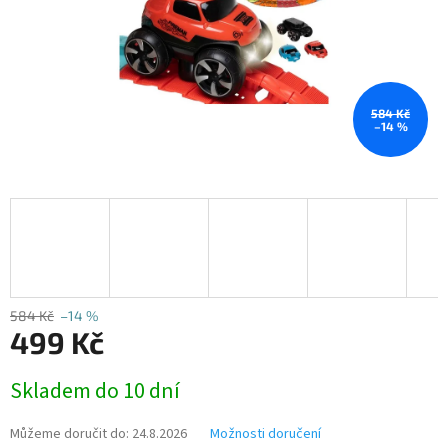
584 Kč
–14 %
584 Kč
–14 %
499 Kč
Měrná
Skladem do 10 dní
cena:
Můžeme doručit do:
24.8.2026
Možnosti doručení