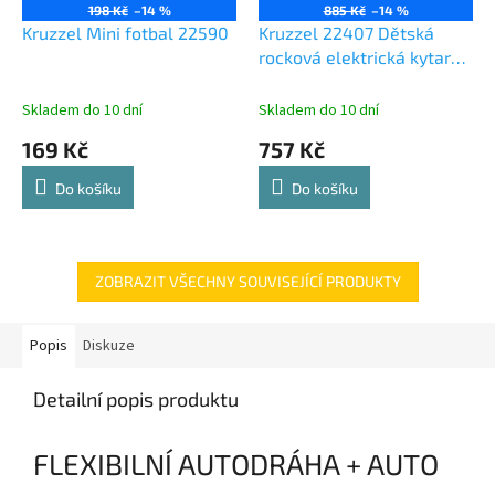
198 Kč
–14 %
885 Kč
–14 %
Kruzzel Mini fotbal 22590
Kruzzel 22407 Dětská
rocková elektrická kytara
na baterie + zesilovač a
mikrofon růžová
Skladem do 10 dní
Skladem do 10 dní
169 Kč
757 Kč
Do košíku
Do košíku
ZOBRAZIT VŠECHNY SOUVISEJÍCÍ PRODUKTY
Popis
Diskuze
Detailní popis produktu
FLEXIBILNÍ AUTODRÁHA + AUTO