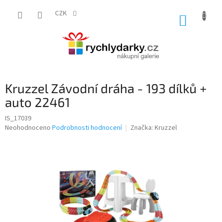
Přejít
na
CZK
NÁKUP
obsah
KOŠÍK
Kruzzel Závodní dráha - 193 dílků +
auto 22461
IS_17039
Průměrné
Neohodnoceno
Podrobnosti hodnocení
Značka:
Kruzzel
hodnocení
produktu
je
0,0
z
5
hvězdiček.