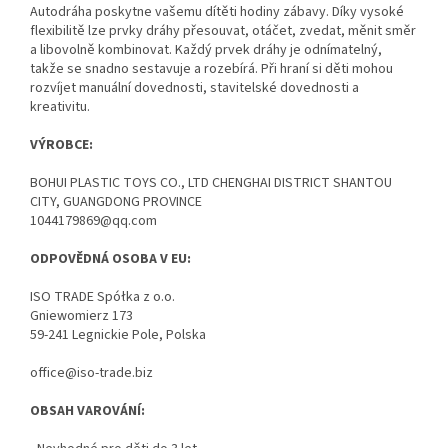
Autodráha poskytne vašemu dítěti hodiny zábavy. Díky vysoké
flexibilitě lze prvky dráhy přesouvat, otáčet, zvedat, měnit směr
a libovolně kombinovat. Každý prvek dráhy je odnímatelný,
takže se snadno sestavuje a rozebírá. Při hraní si děti mohou
rozvíjet manuální dovednosti, stavitelské dovednosti a
kreativitu.
VÝROBCE:
BOHUI PLASTIC TOYS CO., LTD CHENGHAI DISTRICT SHANTOU
CITY, GUANGDONG PROVINCE
1044179869@qq.com
ODPOVĚDNÁ OSOBA V EU:
ISO TRADE Spółka z o.o.
Gniewomierz 173
59-241 Legnickie Pole, Polska
office@iso-trade.biz
OBSAH VAROVÁNÍ: