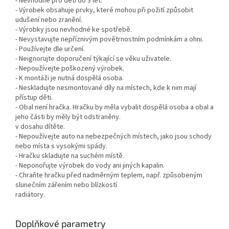
- Nevhodné pro děti do 3 let.
- Výrobek obsahuje prvky, které mohou při požití způsobit
udušení nebo zranění.
- Výrobky jsou nevhodné ke spotřebě.
- Nevystavujte nepříznivým povětrnostním podmínkám a ohni.
- Používejte dle určení.
- Neignorujte doporučení týkající se věku uživatele.
- Nepoužívejte poškozený výrobek.
- K montáži je nutná dospělá osoba.
- Neskladujte nesmontované díly na místech, kde k nim mají
přístup děti.
- Obal není hračka. Hračku by měla vybalit dospělá osoba a obal a
jeho části by měly být odstraněny.
v dosahu dítěte.
- Nepoužívejte auto na nebezpečných místech, jako jsou schody
nebo místa s vysokými spády.
- Hračku skladujte na suchém místě.
- Neponořujte výrobek do vody ani jiných kapalin.
- Chraňte hračku před nadměrným teplem, např. způsobeným
slunečním zářením nebo blízkostí
radiátory.
Doplňkové parametry