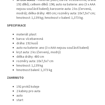
SPECIFIKACE -
materiál: plast; barva: vícebarevná; dráha:
192 dílků; celkem dílků: 196; auto na baterie: ano (3 x AAA
nejsou součástí balení); karoserie auta: 2 ks (červená,
modrá); délka dráhy: 480 cm; rozměry auta: 10x7,5x7 cm;
hmotnost: 1,139 kg; hmotnost v balení: 1,373 kg.
SPECIFIKACE
materiál: plast
barva: vícebarevná
dráha: 192 kusů
auto na baterie: ano (3 x AAA nejsou součástí balení)
kryt auta: 2 ks (červený, modrý)
délka dráhy: 480 cm
rozměry auta: 10x7,5x7 cm
hmotnost: 1,139 kg
hmotnost balení: 1,373 kg
ZAHRNUTO
192 prvků koleje
2 kabiny pro auta
auto
start