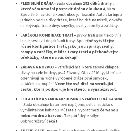
FLEXIBILNÍ DRÁHA
- Sada obsahuje
192 dílků dráhy
,
které vám umožní postavit dráhu dlouhou 4,80 m
.
Speciálně navržená konstrukce je flexibilní. Auto startuje z
jednoho bodu a díky dráze, která ho drží na místě, dokáže
na zbývající trase divy: smyčky, svahy, spirály a zatáčky.
JAKÉKOLI KOMBINACE TRATÍ
– prvky trati jsou flexibilní a
lze je sestavit do jakékoli trasy. Společně
vytvářejte
různé konfigurace tratí, jako jsou spirály, svahy,
rampy a zatáčky, měňte tvary tratí a překonávejte
překážky, které na vás čekají!
ZÁBAVA A ROZVOJ
– Vzrušující hra, která zabaví chlapce i
dívky na celé hodiny, je...? Závody! Obzvláště ty, které se
odehrávají na ručně vyrobené dráze plné smyček,
zatáček a stoupání.
Vezměte své dítě na vzrušující
cestu, která podporuje kreativitu a vynalézavost.
LED AUTÍČKA SAMONAVZDUŠNÁ + VYMĚNITELNÁ KABINA
– Sada obsahuje bateriově napájené, svítící autíčko s
vyměnitelnou kabinou. Můžete si vybrat mezi
červenou
nebo modrou barvou
. Tak pořádejte rallye.
Dobrodružství čeká
!