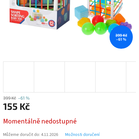
399 Kč
–61 %
399 Kč
–61 %
155 Kč
Měrná
Momentálně nedostupné
cena:
Můžeme doručit do:
4.11.2026
Možnosti doručení