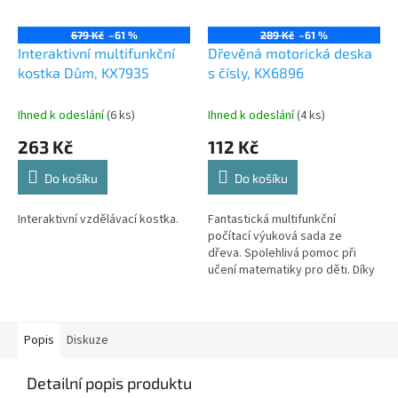
679 Kč
–61 %
289 Kč
–61 %
Interaktivní multifunkční
Dřevěná motorická deska
kostka Dům, KX7935
s čísly, KX6896
Ihned k odeslání
(6 ks)
Ihned k odeslání
(4 ks)
263 Kč
112 Kč
Do košíku
Do košíku
Interaktivní vzdělávací kostka.
Fantastická multifunkční
počítací výuková sada ze
dřeva. Spolehlivá pomoc při
učení matematiky pro děti. Díky
tomu bude učení mnohem
jednodušší a zajímavější.
Popis
Diskuze
Detailní popis produktu