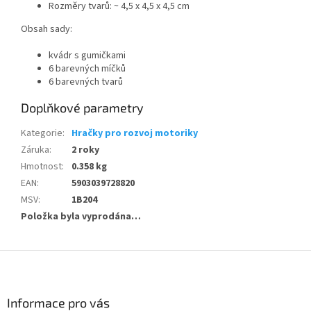
Rozměry tvarů: ~ 4,5 x 4,5 x 4,5 cm
Obsah sady:
kvádr s gumičkami
6 barevných míčků
6 barevných tvarů
Doplňkové parametry
Kategorie
:
Hračky pro rozvoj motoriky
Záruka
:
2 roky
Hmotnost
:
0.358 kg
EAN
:
5903039728820
MSV
:
1B204
Položka byla vyprodána…
Z
á
p
a
Informace pro vás