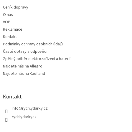
t
Ceník dopravy
í
O nás
VOP
Reklamace
Kontakt
Podmínky ochrany osobních údajů
Časté dotazy a odpovědi
Zpětný odběr elektrozařízení a baterií
Najdete nás na Allegro
Najdete nás na Kaufland
Kontakt
info
@
rychlydarky.cz
rychlydarkycz