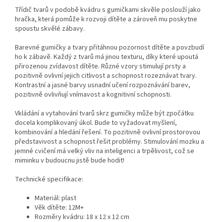
Třídič tvarů v podobě kvádru s gumičkami skvěle poslouží jako
hračka, která pomůže k rozvoji dítěte a zároveň mu poskytne
spoustu skvělé zábavy.
Barevné gumičky a tvary přitáhnou pozornost dítěte a povzbudí
ho k zábavě. Každý z tvarů má jinou texturu, díky které upoutá
přirozenou zvídavost dítěte. Různé vzory stimulují prsty a
pozitivně ovlivní jejich citlivost a schopnost rozeznávat tvary.
Kontrastní a jasné barvy usnadní učení rozpoznávání barev,
pozitivně ovlivňují vnímavost a kognitivní schopnosti.
Vkládání a vytahování tvarů skrz gumičky může být zpočátku
docela komplikovaný úkol. Bude to vyžadovat myšlení,
kombinování a hledání řešení. To pozitivně ovlivní prostorovou
představivost a schopnost řešit problémy. Stimulování mozku a
jemné cvičení má velký vliv na inteligenci a trpělivost, což se
miminku v budoucnu jistě bude hodit!
Technické specifikace:
Materiál: plast
Věk dítěte: 12M+
Rozměry kvádru: 18 x 12 x 12 cm