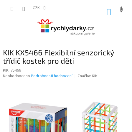
Přejít
na
CZK
NÁKUP
obsah
KOŠÍK
KIK KX5466 Flexibilní senzorický
třídič kostek pro děti
KIK_75466
Průměrné
Neohodnoceno
Podrobnosti hodnocení
Značka:
KIK
hodnocení
produktu
je
0,0
z
5
hvězdiček.