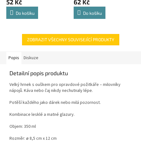
52 Kč
62 Kč
Do košíku
Do košíku
ZOBRAZIT VŠECHNY SOUVISEJÍCÍ PRODUKTY
Popis
Diskuze
Detailní popis produktu
Velký hrnek s ouškem pro opravdové požitkáře – milovníky
nápojů. Káva nebo čaj nikdy nechutnaly lépe.
Potěší každého jako dárek nebo milá pozornost.
Kombinace lesklé a matné glazury.
Objem: 350 ml
Rozměr: ø 8,5 cm x 12 cm