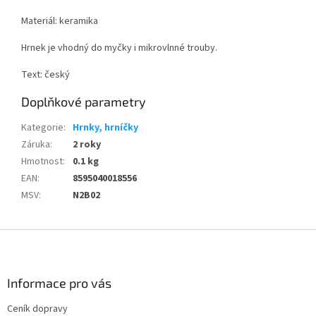
Materiál: keramika
Hrnek je vhodný do myčky i mikrovlnné trouby.
Text: český
Doplňkové parametry
Kategorie
:
Hrnky, hrníčky
Záruka
:
2 roky
Hmotnost
:
0.1 kg
EAN
:
8595040018556
MSV
:
N2B02
Z
á
p
a
Informace pro vás
t
Ceník dopravy
í