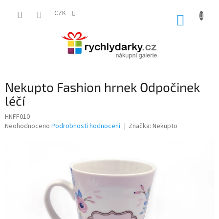
Přejít
na
CZK
NÁKUP
obsah
KOŠÍK
Nekupto Fashion hrnek Odpočinek
léčí
HNFF010
Průměrné
Neohodnoceno
Podrobnosti hodnocení
Značka:
Nekupto
hodnocení
produktu
je
0,0
z
5
hvězdiček.