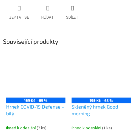
ZEPTAT SE
HLÍDAT
SDÍLET
Související produkty
169 Kč
–69 %
195 Kč
–68 %
Hrnek COVID-19 Defense -
Skleněný hrnek Good
bílý
morning
Ihned k odeslání
(7 ks)
Ihned k odeslání
(1 ks)