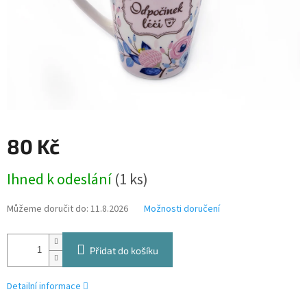
80 Kč
Měrná
Ihned k odeslání
(1 ks)
cena:
Můžeme doručit do:
11.8.2026
Možnosti doručení
Přidat do košíku
Detailní informace