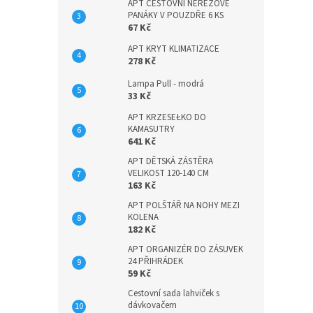
APT CESTOVNÍ NEREZOVÉ
PANÁKY V POUZDŘE 6 KS
67 Kč
APT KRYT KLIMATIZACE
278 Kč
Lampa Pull - modrá
33 Kč
APT KRZESEŁKO DO
KAMASUTRY
641 Kč
APT DĚTSKÁ ZÁSTĚRA
VELIKOST 120-140 CM
163 Kč
APT POLŠTÁŘ NA NOHY MEZI
KOLENA
182 Kč
APT ORGANIZÉR DO ZÁSUVEK
24 PŘIHRÁDEK
59 Kč
Cestovní sada lahviček s
dávkovačem