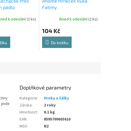
echáček Přes
Ahome Hrneček Ruka
m pádlo
Fatimy
hned k odeslání
(2 ks)
Ihned k odeslání
(2 ks)
104 Kč
šíku
Do košíku
Doplňkové parametry
echny
Kategorie
:
Hrnky a šálky
 jinde
Záruka
:
2 roky
Hmotnost
:
0.1 kg
EAN
:
8595700603610
MSV
:
N2