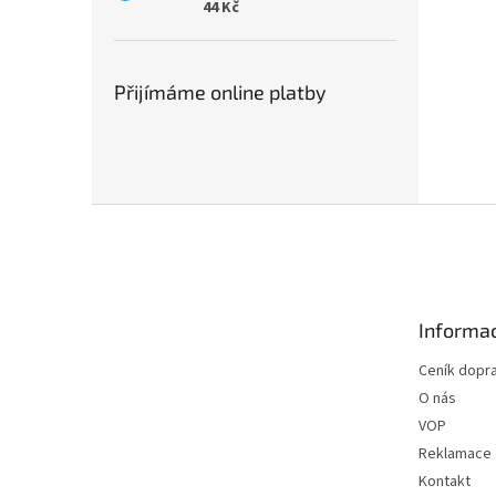
44 Kč
Přijímáme online platby
Z
á
p
a
t
Informac
í
Ceník dopr
O nás
VOP
Reklamace
Kontakt