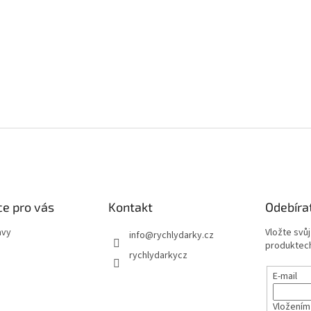
e pro vás
Kontakt
Odebíra
avy
Vložte svů
info
@
rychlydarky.cz
produktech
rychlydarkycz
E-mail
Vložením