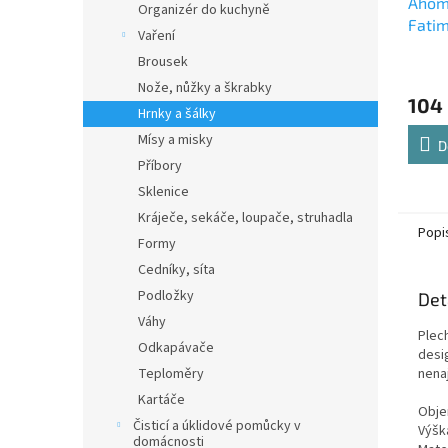
Ahom
Organizér do kuchyně
Fati
Vaření
Brousek
Nože, nůžky a škrabky
104
Hrnky a šálky
Mísy a misky
D
Příbory
Sklenice
Kráječe, sekáče, loupače, struhadla
Popi
Formy
Cedníky, síta
Podložky
Det
Váhy
Plec
Odkapávače
desi
Teploměry
nena
Kartáče
Obje
Čisticí a úklidové pomůcky v
Výšk
domácnosti