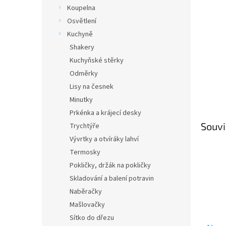
n
Koupelna
e
Osvětlení
l
Kuchyně
Shakery
Kuchyňské stěrky
Odměrky
Lisy na česnek
Minutky
Prkénka a krájecí desky
Souvi
Trychtýře
Vývrtky a otvíráky lahví
Termosky
Pokličky, držák na pokličky
Skladování a balení potravin
Naběračky
Mašlovačky
Sítko do dřezu