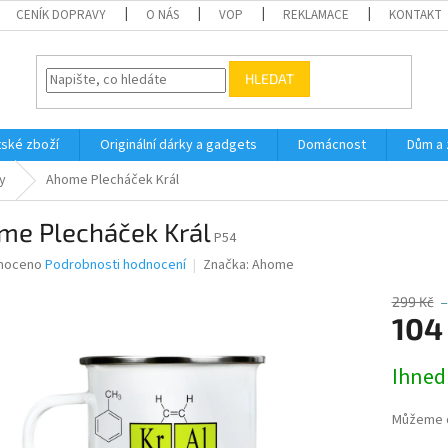
CENÍK DOPRAVY
O NÁS
VOP
REKLAMACE
KONTAKT
HLEDAT
ské zboží
Originální dárky a gadgets
Domácnost
Dům a 
y
Ahome Plecháček Král
me Plecháček Král
P54
né
noceno
Podrobnosti hodnocení
Značka:
Ahome
ní
u
299 Kč
–
104
Měrná
Ihned
cena:
ek.
Můžeme d