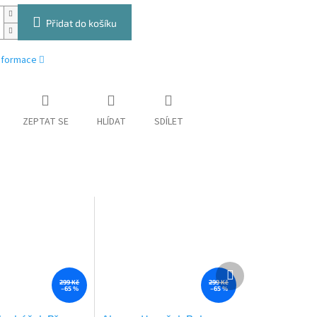
Přidat do košíku
informace
ZEPTAT SE
HLÍDAT
SDÍLET
Další
produkt
299 Kč
299 Kč
–65 %
–65 %