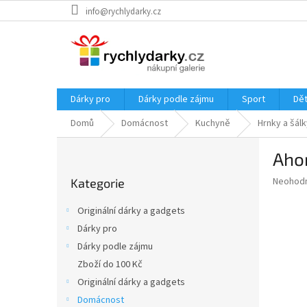
Přejít
info@rychlydarky.cz
na
obsah
Dárky pro
Dárky podle zájmu
Sport
Dět
Domů
Domácnost
Kuchyně
Hrnky a šálk
P
Aho
o
Přeskočit
s
Průměr
Neohod
Kategorie
kategorie
t
hodnoce
r
produkt
Originální dárky a gadgets
a
je
Dárky pro
0,0
n
z
Dárky podle zájmu
n
5
í
Zboží do 100 Kč
hvězdič
p
Originální dárky a gadgets
a
Domácnost