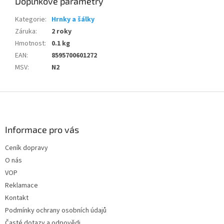
Doplňkové parametry
Kategorie
:
Hrnky a šálky
Záruka
:
2 roky
Hmotnost
:
0.1 kg
EAN
:
8595700601272
MSV
:
N2
Z
á
p
a
Informace pro vás
t
Ceník dopravy
í
O nás
VOP
Reklamace
Kontakt
Podmínky ochrany osobních údajů
Časté dotazy a odpovědi