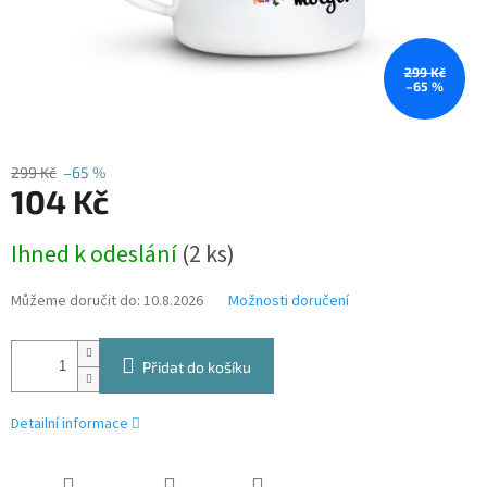
299 Kč
–65 %
299 Kč
–65 %
104 Kč
Měrná
Ihned k odeslání
(2 ks)
cena:
Můžeme doručit do:
10.8.2026
Možnosti doručení
Přidat do košíku
Detailní informace