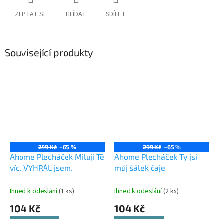
ZEPTAT SE
HLÍDAT
SDÍLET
Související produkty
299 Kč
–65 %
299 Kč
–65 %
Ahome Plecháček Miluji Tě
Ahome Plecháček Ty jsi
víc. VYHRÁL jsem.
můj šálek čaje
Ihned k odeslání
(1 ks)
Ihned k odeslání
(2 ks)
104 Kč
104 Kč