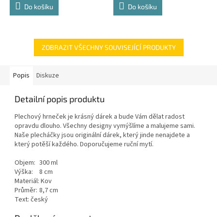
Do košíku
Do košíku
ZOBRAZIT VŠECHNY SOUVISEJÍCÍ PRODUKTY
Popis
Diskuze
Detailní popis produktu
Plechový hrneček je krásný dárek a bude Vám dělat radost
opravdu dlouho. Všechny designy vymýšlíme a malujeme sami.
Naše plecháčky jsou originální dárek, který jinde nenajdete a
který potěší každého. Doporučujeme ruční mytí.
Objem:
300 ml
Výška:
8 cm
Materiál:
Kov
Průměr:
8,7 cm
Text: český