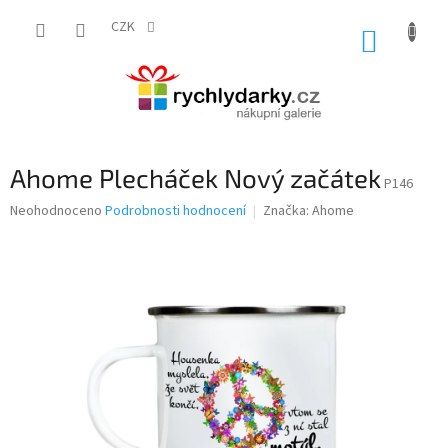
Přejít
na
CZK
NÁKUP
obsah
KOŠÍK
Ahome Plecháček Nový začátek
P146
Průměrné
Neohodnoceno
Podrobnosti hodnocení
Značka:
Ahome
hodnocení
produktu
je
0,0
z
5
hvězdiček.