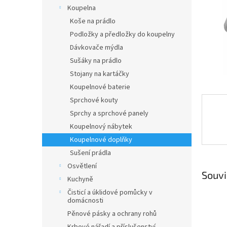
n
Koupelna
e
Koše na prádlo
l
Podložky a předložky do koupelny
Dávkovače mýdla
Sušáky na prádlo
Stojany na kartáčky
Koupelnové baterie
Sprchové kouty
Sprchy a sprchové panely
Koupelnový nábytek
Koupelnové doplňky
Sušení prádla
Osvětlení
Souvi
Kuchyně
Čisticí a úklidové pomůcky v
domácnosti
Pěnové pásky a ochrany rohů