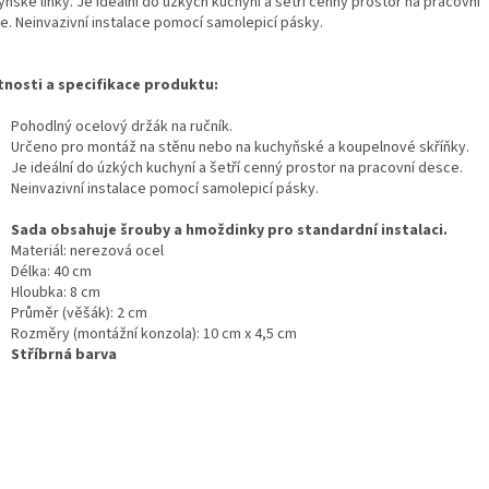
yňské linky.
Je ideální do úzkých kuchyní a šetří cenný prostor na pracovní
e.
Neinvazivní instalace pomocí samolepicí pásky.
tnosti a specifikace produktu:
Pohodlný ocelový držák na ručník.
Určeno pro montáž na stěnu nebo na kuchyňské a koupelnové skříňky.
Je ideální do úzkých kuchyní a šetří cenný prostor na pracovní desce.
Neinvazivní instalace pomocí samolepicí pásky.
Sada obsahuje šrouby a hmoždinky pro standardní instalaci.
Materiál: nerezová ocel
Délka: 40 cm
Hloubka: 8 cm
Průměr (věšák): 2 cm
Rozměry (montážní konzola): 10 cm x 4,5 cm
Stříbrná barva