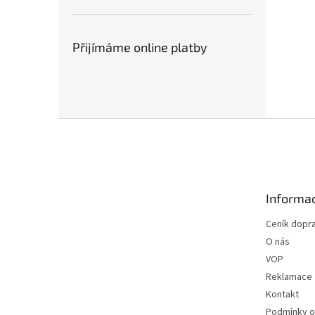
Přijímáme online platby
Z
á
p
a
t
Informac
í
Ceník dopr
O nás
VOP
Reklamace
Kontakt
Podmínky o