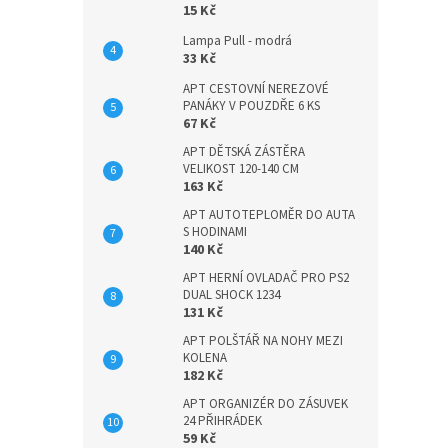
15 Kč
Lampa Pull - modrá
33 Kč
APT CESTOVNÍ NEREZOVÉ
PANÁKY V POUZDŘE 6 KS
67 Kč
APT DĚTSKÁ ZÁSTĚRA
VELIKOST 120-140 CM
163 Kč
APT AUTOTEPLOMĚR DO AUTA
S HODINAMI
140 Kč
APT HERNÍ OVLADAČ PRO PS2
DUAL SHOCK 1234
131 Kč
APT POLŠTÁŘ NA NOHY MEZI
KOLENA
182 Kč
APT ORGANIZÉR DO ZÁSUVEK
24 PŘIHRÁDEK
59 Kč