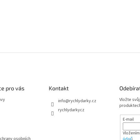
e pro vás
Kontakt
Odebíra
avy
Vložte svů
info
@
rychlydarky.cz
produktech
rychlydarkycz
E-mail
Vložením
chrany osobních
údajů