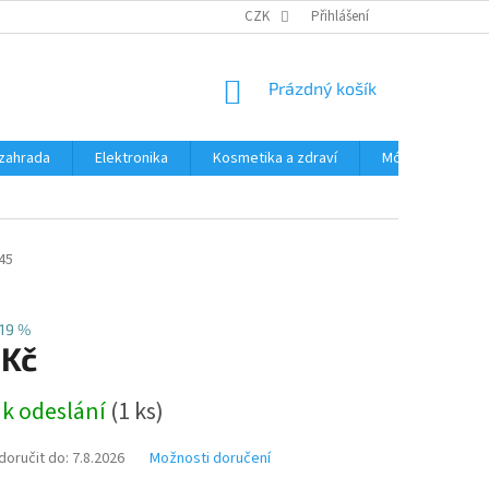
PODMÍNKY OCHRANY OSOBNÍCH ÚDAJŮ
CZK
Přihlášení
ČASTÉ DOTAZY A ODPOVĚD
NÁKUPNÍ
Prázdný košík
KOŠÍK
zahrada
Elektronika
Kosmetika a zdraví
Móda
Aut
45
19 %
 Kč
 k odeslání
(1 ks)
oručit do:
7.8.2026
Možnosti doručení