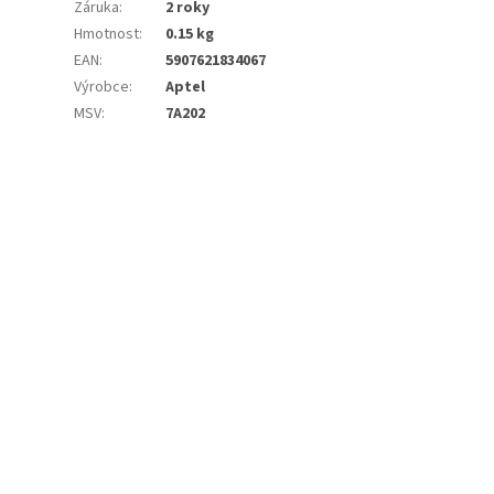
Záruka
:
2 roky
Hmotnost
:
0.15 kg
EAN
:
5907621834067
Výrobce
:
Aptel
MSV
:
7A202