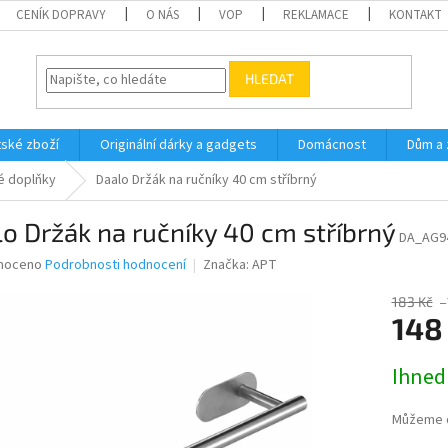
CENÍK DOPRAVY
O NÁS
VOP
REKLAMACE
KONTAKT
HLEDAT
ské zboží
Originální dárky a gadgets
Domácnost
Dům a 
é doplňky
Daalo Držák na ručníky 40 cm stříbrný
o Držák na ručníky 40 cm stříbrný
DA_AG9
né
noceno
Podrobnosti hodnocení
Značka:
APT
ní
u
183 Kč
–
148
Měrná
Ihned
cena:
ek.
Můžeme d