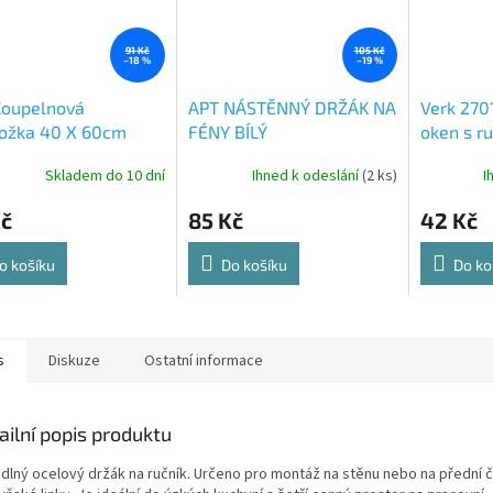
91 Kč
105 Kč
–18 %
–19 %
Koupelnová
APT NÁSTĚNNÝ DRŽÁK NA
Verk 270
ložka 40 X 60cm
FÉNY BÍLÝ
oken s ru
okna kar
Skladem do 10 dní
Ihned k odeslání
(2 ks)
I
AKCE
Kč
85 Kč
42 Kč
o košíku
Do košíku
Do ko
s
Diskuze
Ostatní informace
ailní popis produktu
dlný ocelový držák na ručník.
Určeno pro montáž na stěnu nebo na přední 