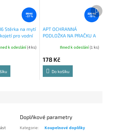
Další
produkt
99 Kč
220 Kč
–57 %
–19 %
16 Stěrka na mytí
APT OCHRANNÁ
kojetí pro vodní
PODLOŽKA NA PRAČKU A
táč na drážky
SUŠIČKU 60x60
hned k odeslání
(4 ks)
Ihned k odeslání
(1 ks)
178 Kč
šíku
Do košíku
Doplňkové parametry
část
Kategorie
:
Koupelnové doplňky