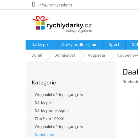
Přejít
info@rychlydarky.cz
na
obsah
Dárky pro
Dárky podle zájmu
Sport
Dět
Domů
Domácnost
Koupelna
Koupelnov
P
Daal
o
Přeskočit
s
Průměr
Neohod
Kategorie
kategorie
t
hodnoce
r
produkt
Originální dárky a gadgets
a
je
Dárky pro
0,0
n
z
Dárky podle zájmu
n
5
í
Zboží do 100 Kč
hvězdič
p
Originální dárky a gadgets
a
Domácnost