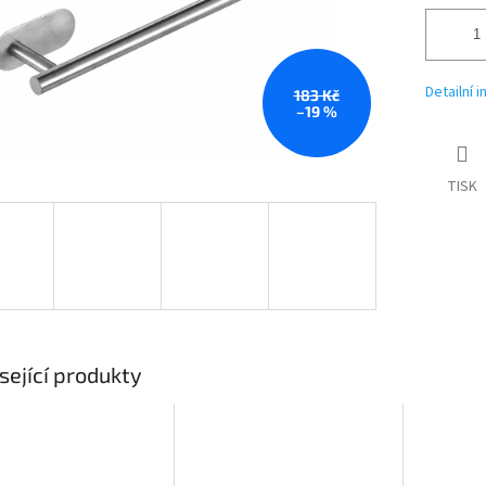
Detailní 
183 Kč
–19 %
TISK
sející produkty