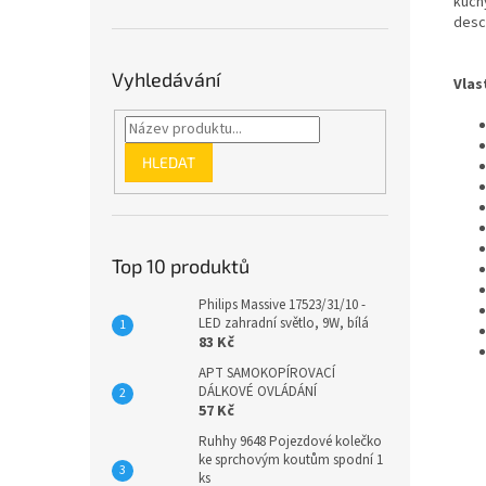
kuch
desc
Vyhledávání
Vlas
HLEDAT
Top 10 produktů
Philips Massive 17523/31/10 -
LED zahradní světlo, 9W, bílá
83 Kč
APT SAMOKOPÍROVACÍ
DÁLKOVÉ OVLÁDÁNÍ
57 Kč
Ruhhy 9648 Pojezdové kolečko
ke sprchovým koutům spodní 1
ks