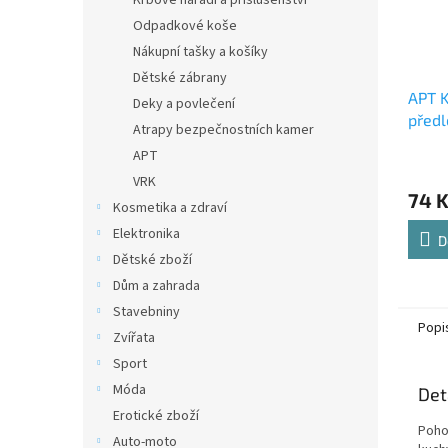
Krbové nářadí a příslušenství
Odpadkové koše
Nákupní tašky a košíky
Dětské zábrany
APT 
Deky a povlečení
před
Atrapy bezpečnostních kamer
šedá
APT
VRK
74 
Kosmetika a zdraví
Elektronika
D
Dětské zboží
Dům a zahrada
Stavebniny
Popi
Zvířata
Sport
Móda
Det
Erotické zboží
Poho
Auto-moto