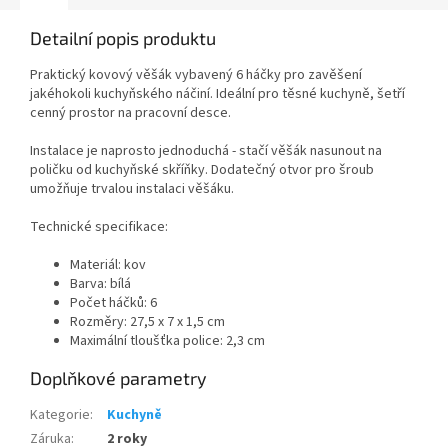
Detailní popis produktu
Praktický kovový věšák v
ybavený 6 háčky pro zavěšení
jakéhokoli kuchyňského náčiní.
Ideální pro těsné kuchyně, šetří
cenný prostor na pracovní desce.
Instalace je naprosto jednoduchá - stačí věšák nasunout na
poličku od kuchyňské skříňky. Dodatečný otvor pro šroub
umožňuje trvalou instalaci věšáku.
Technické specifikace:
Materiál: kov
Barva: bílá
Počet háčků: 6
Rozměry: 27,5 x 7 x 1,5 cm
Maximální tloušťka police: 2,3 cm
Doplňkové parametry
Kategorie
:
Kuchyně
Záruka
:
2 roky