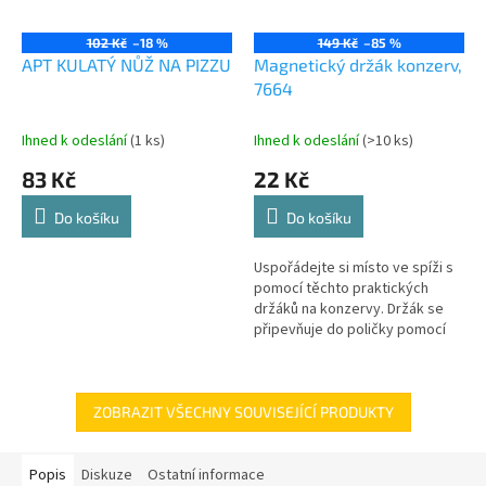
102 Kč
–18 %
149 Kč
–85 %
APT KULATÝ NŮŽ NA PIZZU
Magnetický držák konzerv,
7664
Ihned k odeslání
(1 ks)
Ihned k odeslání
(>10 ks)
83 Kč
22 Kč
Do košíku
Do košíku
Uspořádejte si místo ve spíži s
pomocí těchto praktických
držáků na konzervy. Držák se
připevňuje do poličky pomocí
šroubu. Na držáku se nacházejí
čtyři silné magnety, které...
ZOBRAZIT VŠECHNY SOUVISEJÍCÍ PRODUKTY
Popis
Diskuze
Ostatní informace