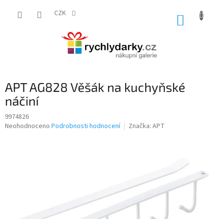
Přejít
na
CZK
NÁKUP
obsah
KOŠÍK
APT AG828 Věšák na kuchyňské
náčiní
9974826
Průměrné
Neohodnoceno
Podrobnosti hodnocení
Značka:
APT
hodnocení
produktu
je
0,0
z
5
hvězdiček.