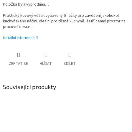
Položka byla vyprodána…
Praktický kovový věšák v
ybavený 6 háčky pro zavěšení jakéhokoli
kuchyňského náčiní.
Ideální pro těsné kuchyně, šetří cenný prostor na
pracovní desce.
Detailní informace
ZEPTAT SE
HLÍDAT
SDÍLET
Související produkty