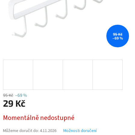
95 Kč
–69 %
95 Kč
–69 %
29 Kč
Měrná
Momentálně nedostupné
cena:
Můžeme doručit do:
4.11.2026
Možnosti doručení