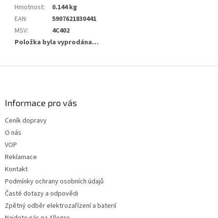
Hmotnost
:
0.144 kg
EAN
:
5907621830441
MSV
:
4C402
Položka byla vyprodána…
Z
á
p
a
Informace pro vás
t
Ceník dopravy
í
O nás
VOP
Reklamace
Kontakt
Podmínky ochrany osobních údajů
Časté dotazy a odpovědi
Zpětný odběr elektrozařízení a baterií
Najdete nás na Allegro