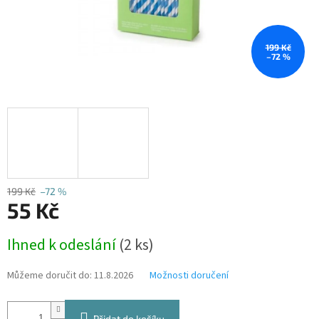
199 Kč
–72 %
199 Kč
–72 %
55 Kč
Měrná
Ihned k odeslání
(2 ks)
cena:
Můžeme doručit do:
11.8.2026
Možnosti doručení
Přidat do košíku