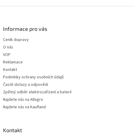
Z
á
p
a
Informace pro vás
t
Ceník dopravy
í
O nás
VOP
Reklamace
Kontakt
Podmínky ochrany osobních údajů
Časté dotazy a odpovědi
Zpětný odběr elektrozařízení a baterií
Najdete nás na Allegro
Najdete nás na Kaufland
Kontakt