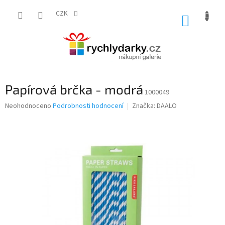
Přejít
na
CZK
NÁKUP
obsah
KOŠÍK
Papírová brčka - modrá
1000049
Průměrné
Neohodnoceno
Podrobnosti hodnocení
Značka:
DAALO
hodnocení
produktu
je
0,0
z
5
hvězdiček.