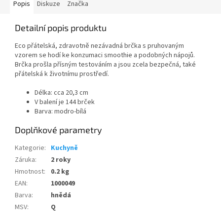
Popis
Diskuze
Značka
Detailní popis produktu
Eco přátelská, zdravotně nezávadná brčka s pruhovaným
vzorem se hodí ke konzumaci smoothie a podobných nápojů.
Brčka prošla přísným testováním a jsou zcela bezpečná, také
přátelská k životnímu prostředí.
Délka: cca 20,3 cm
V balení je 144 brček
Barva: modro-bílá
Doplňkové parametry
Kategorie
:
Kuchyně
Záruka
:
2 roky
Hmotnost
:
0.2 kg
EAN
:
1000049
Barva
:
hnědá
MSV
:
Q