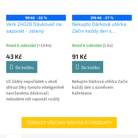
99 Kč
–56 %
215 Kč
–57 %
Verk 24028 Dávkovač na
Nekupto Dárková utěrka
saponát - zelený
Začni každý den s
úsměvem Kafetearie
Ihned k odeslání
(>10 ks)
Ihned k odeslání
(1 ks)
43 Kč
91 Kč
Do košíku
Do košíku
Už žádný nepořádek v okolí
Nekupto Dárková utěrka Začni
dřezu! Díky tomuto inteligentně
každý den s úsměvem
navrženému dávkovači
Kafetearie
nebudete mít saponát rozlitý
všude okolo.
ZOBRAZIT VŠECHNY SOUVISEJÍCÍ PRODUKTY