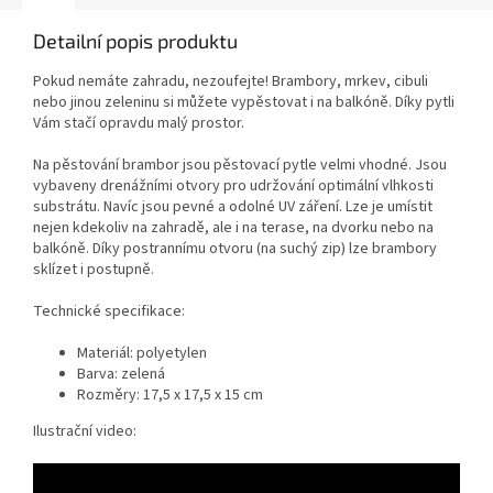
Detailní popis produktu
Pokud nemáte zahradu, nezoufejte! Brambory, mrkev, cibuli
nebo jinou zeleninu si můžete vypěstovat i na balkóně. Díky pytli
Vám stačí opravdu malý prostor.
Na pěstování brambor jsou pěstovací pytle velmi vhodné. Jsou
vybaveny drenážními otvory pro udržování optimální vlhkosti
substrátu. Navíc jsou pevné a odolné UV záření. Lze je umístit
nejen kdekoliv na zahradě, ale i na terase, na dvorku nebo na
balkóně. Díky postrannímu otvoru (na suchý zip) lze brambory
sklízet i postupně.
Technické specifikace:
Materiál: polyetylen
Barva: zelená
Rozměry: 17,5 x 17,5 x 15 cm
Ilustrační video: