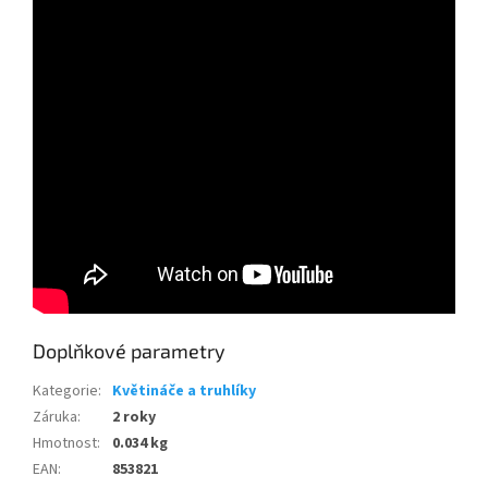
Doplňkové parametry
Kategorie
:
Květináče a truhlíky
Záruka
:
2 roky
Hmotnost
:
0.034 kg
EAN
:
853821