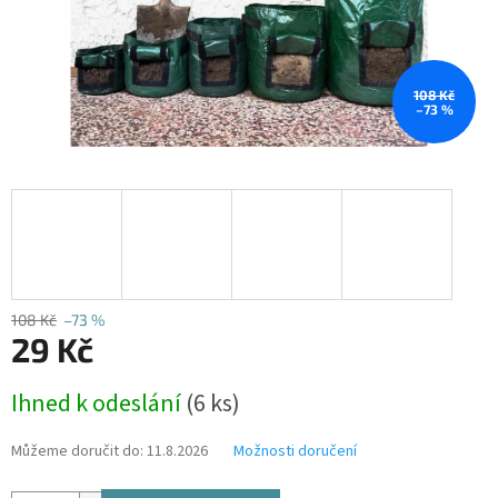
108 Kč
–73 %
108 Kč
–73 %
29 Kč
Měrná
Ihned k odeslání
(6 ks)
cena:
Můžeme doručit do:
11.8.2026
Možnosti doručení