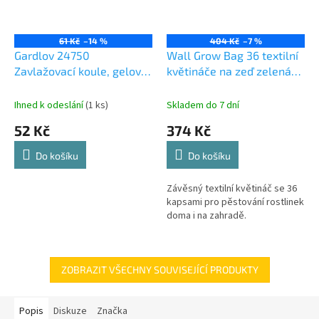
61 Kč
–14 %
404 Kč
–7 %
Gardlov 24750
Wall Grow Bag 36 textilní
Zavlažovací koule, gelové
květináče na zeď zelená
kuličky do vázy 10 000 ks
balení 1 ks
Ihned k odeslání
(1 ks)
Skladem do 7 dní
52 Kč
374 Kč
Do košíku
Do košíku
Závěsný textilní květináč se 36
kapsami pro pěstování rostlinek
doma i na zahradě.
ZOBRAZIT VŠECHNY SOUVISEJÍCÍ PRODUKTY
Popis
Diskuze
Značka