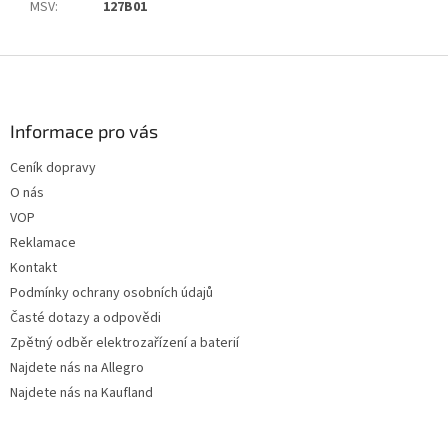
MSV
:
127B01
Z
á
p
a
Informace pro vás
t
Ceník dopravy
í
O nás
VOP
Reklamace
Kontakt
Podmínky ochrany osobních údajů
Časté dotazy a odpovědi
Zpětný odběr elektrozařízení a baterií
Najdete nás na Allegro
Najdete nás na Kaufland