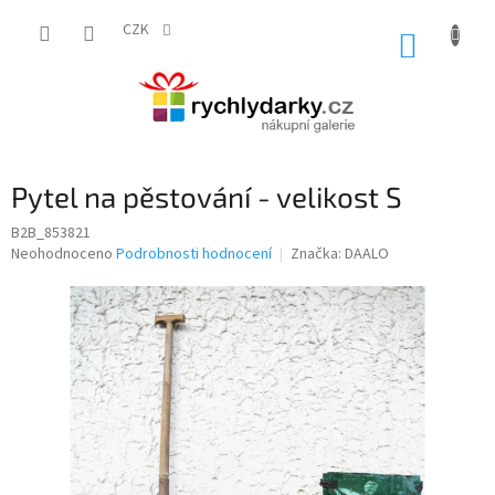
Přejít
na
CZK
NÁKUP
obsah
KOŠÍK
Pytel na pěstování - velikost S
B2B_853821
Průměrné
Neohodnoceno
Podrobnosti hodnocení
Značka:
DAALO
hodnocení
produktu
je
0,0
z
5
hvězdiček.