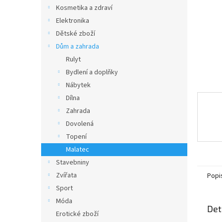
n
Kosmetika a zdraví
e
Elektronika
l
Dětské zboží
Dům a zahrada
Rulyt
Bydlení a doplňky
Nábytek
Dílna
Zahrada
Dovolená
Topení
Malatec
Stavebniny
Zvířata
Popi
Sport
Móda
Det
Erotické zboží