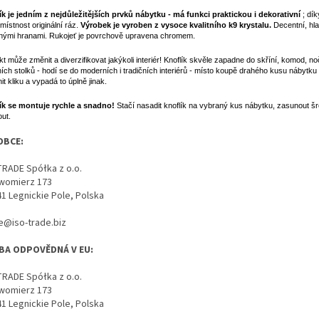
ík je jedním z nejdůležitějších prvků nábytku - má funkci praktickou i dekorativní
; dík
místnost originální ráz.
Výrobek je vyroben z vysoce kvalitního k9 krystalu.
Decentní, hl
nými hranami. Rukojeť je povrchově upravena chromem.
t může změnit a diverzifikovat jakýkoli interiér! Knoflík skvěle zapadne do skříní, komod, no
ních stolků - hodí se do moderních i tradičních interiérů - místo koupě drahého kusu nábytku
t kliku a vypadá to úplně jinak.
ík se montuje rychle a snadno!
Stačí nasadit knoflík na vybraný kus nábytku, zasunout šr
ut.
OBCE:
TRADE Spółka z o.o.
womierz 173
41 Legnickie Pole, Polska
ce@iso-trade.biz
BA ODPOVĚDNÁ V EU:
TRADE Spółka z o.o.
womierz 173
41 Legnickie Pole, Polska