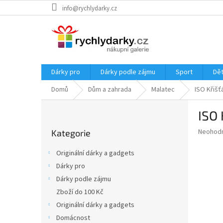
Přejít
info@rychlydarky.cz
na
obsah
Dárky pro
Dárky podle zájmu
Sport
Dět
Domů
Dům a zahrada
Malatec
ISO Křišť
P
ISO 
o
Přeskočit
s
Průměr
Neohod
Kategorie
kategorie
t
hodnoce
r
produkt
Originální dárky a gadgets
a
je
Dárky pro
0,0
n
z
Dárky podle zájmu
n
5
í
Zboží do 100 Kč
hvězdič
p
Originální dárky a gadgets
a
Domácnost