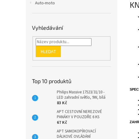
KN
Auto-moto
Vyhledávání
HLEDAT
Top 10 produktů
SPEC
Philips Massive 17523/31/10 -
LED zahradní světlo, 9W, bílá
83 Kč
APT CESTOVNÍ NEREZOVÉ
PANÁKY V POUZDŘE 6 KS
67 Kč
ZAH
APT SAMOKOPÍROVACÍ
DÁLKOVÉ OVLÁDÁNÍ