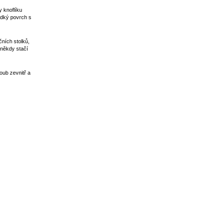
y knoflíku
adký povrch s
čních stolků,
 někdy stačí
oub zevnitř a