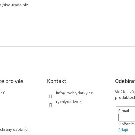
ce@iso-trade.biz
e pro vás
Kontakt
Odebíra
avy
Vložte svů
info
@
rychlydarky.cz
produktech
rychlydarkycz
E-mail
Vložením
chrany osobních
údajů