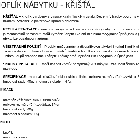
OFLÍK NÁBYTKU - KŘIŠŤÁL
KŘIŠŤÁL –
knoflík vyrobený z vysoce kvalitního k9 krystalu. Decentní, hladký povrch s
hranami. Výrobek je povrchově upraven chromem.
RYCHLÁ RENOVACE -
vám umožní rychle a levně obměnit starý nábytek - renovace st
je momentálně ''v trendu'', stačí vyměnit úchytku ve skříni a bude to vypadat úplně jinak a 
efektu lze dosáhnout nátěrem.
VŠESTRANNÉ POUŽITÍ –
Produkt může změnit a diverzifikovat jakýkoli interiér! Knoflík s
zapadne do skříní, komod, nočních stolků, toaletních stolků - hodí se do moderních i tradič
- místo koupě drahého kusu nábytku někdy stačí vyměnit kliku a vypadá to úplně jinak.
SNADNÁ INSTALACE
– stačí nasadit knoflík na vybraný kus nábytku, zasunout šroub ze
utáhnout.
SPECIFIKACE
- materiál: křišťálové sklo + slitina hliníku; celkové rozměry (šířka/výška):
hmotnost sady: 40g; hmotnost s obalem: 47g.
IFIKACE
materiál: křišťálové sklo + slitina hliníku
celkové rozměry (šířka/výška): 3/4cm
hmotnost sady: 40g
hmotnost s obalem: 47g
RNUTO
knoflík
montážní šroub