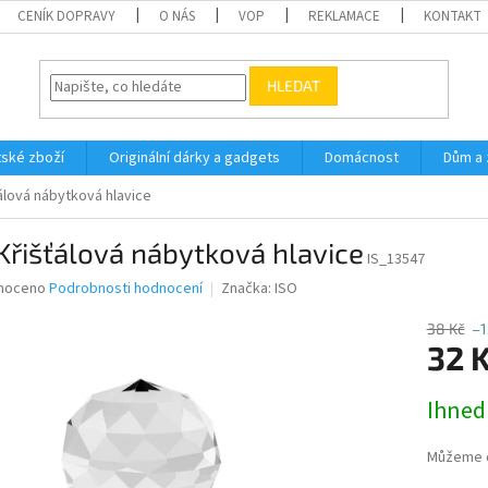
CENÍK DOPRAVY
O NÁS
VOP
REKLAMACE
KONTAKT
HLEDAT
ské zboží
Originální dárky a gadgets
Domácnost
Dům a 
álová nábytková hlavice
Křišťálová nábytková hlavice
IS_13547
né
noceno
Podrobnosti hodnocení
Značka:
ISO
ní
u
38 Kč
–
32 
Měrná
Ihned
cena:
ek.
Můžeme d