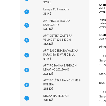
57 Kč
Knofl
získá 
Lampa Pull - modrá
výraz
33 Kč
Produk
APT KRZESEŁKO DO
toalet
KAMASUTRY
vyměni
645 Kč
Knofl
APT DĚTSKÁ ZÁSTĚRA
utáhno
VELIKOST 120-140 CM
164 Kč
VÝR
APT ZÁSOBNÍK NA VAJÍČKA
KAPACITA 30 VAJEC BÍLÁ
ISO 
97 Kč
Gnie
59-2
APT POTAH NA ZAHRADNÍ
LEHÁTKO 200x70x40
315 Kč
offi
APT POLŠTÁŘ NA NOHY MEZI
OSO
KOLENA
183 Kč
ISO 
DRŽÁK NA TELEFON
Gnie
243 Kč
59-2