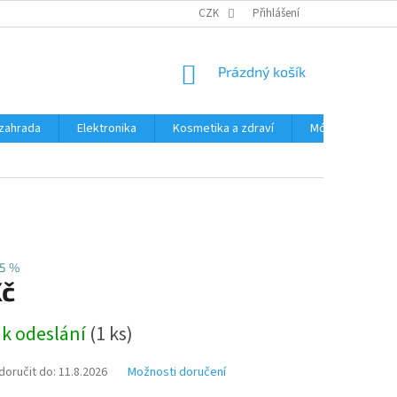
PODMÍNKY OCHRANY OSOBNÍCH ÚDAJŮ
CZK
Přihlášení
ČASTÉ DOTAZY A ODPOVĚD
NÁKUPNÍ
Prázdný košík
KOŠÍK
zahrada
Elektronika
Kosmetika a zdraví
Móda
Aut
15 %
Kč
 k odeslání
(1 ks)
oručit do:
11.8.2026
Možnosti doručení