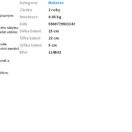
Kategorie
:
Malatec
Záruka
:
2 roky
 výraznými
Hmotnost
:
0.05 kg
EAN
:
5900779933347
arého nábytku
Délka balení
:
15 cm
ještě většího
Šířka balení
:
22 cm
Výška balení
:
5 cm
kvěle
ních interiérů
MSV
:
114B01
vnitř a
 3/4cm;