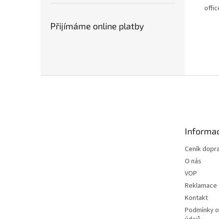
offi
Přijímáme online platby
Z
á
p
a
t
Informac
í
Ceník dopr
O nás
VOP
Reklamace
Kontakt
Podmínky o