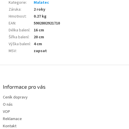
Kategorie
:
Malatec
Záruka
:
2 roky
Hmotnost
:
0.27 kg
EAN
:
5902802921710
Délka balení
:
16 cm
Šířka balení
:
20 cm
Výška balení
:
4 cm
MSV
:
zapsat
Z
á
p
a
Informace pro vás
t
Ceník dopravy
í
O nás
VOP
Reklamace
Kontakt