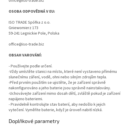
office@iso-trade.biz
OSOBA ODPOVĚDNÁ V EU:
ISO TRADE Spółka z o.o.
Gniewomierz 173
59-241 Legnickie Pole, Polska
office@iso-trade.biz
OBSAH VAROVÁNÍ:
- Používejte podle určení.
-Vždy umístěte stanici na místo, které není vystaveno přímému
slunečnímu záření, vodě, ohni nebo silným zdrojům tepla.
-Před prvním použitím se ujistěte, že je zařízení správně
nakonfigurováno a jeho baterie jsou správně nainstalovány.
-Uchovávejte zařízení mimo dosah dětí, zvláště pokud je zařízení
napájeno bateriemi.
- Pravidelně kontrolujte stav baterií, aby nedošlo k jejich
vytečení. Vyměňte baterie, když je úroveň nabití nízká.
Doplňkové parametry