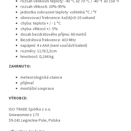
rozsah venkovní teploty: -40 °C až 70 °C / -40 °F až 158 °F
rozsah vlhkosti: 20%-95%
jednotka zobrazení teploty: volitelná °C / °F
obnovovací frekvence: každých 10 sekund
chyba: teplota + / - 1 °C
chyba: vlhkost +/- 5%
dosah bezdrátového příjmu: 60 metrů
Bezdrátová frekvence: 433 MHz
napájení: 4 x AAA (není součástí balení)
rozměry: 11/9/2,5cm
hmotnost: 0,244 kg
ZAHRNUTO:
meteorologická stanice
přijímač
montážní souprava
VÝROBCE:
ISO TRADE Spółka z o.o.
Gniewomierz 173
59-241 Legnickie Pole, Polska