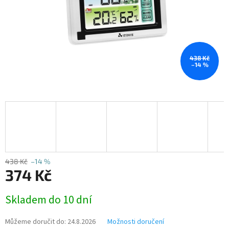
438 Kč
–14 %
438 Kč
–14 %
374 Kč
Měrná
Skladem do 10 dní
cena:
Můžeme doručit do:
24.8.2026
Možnosti doručení