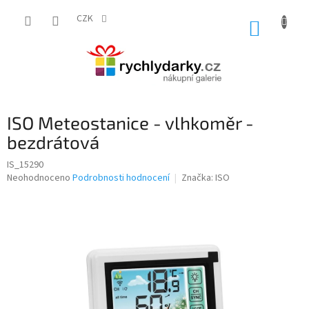
Přejít
na
CZK
NÁKUP
obsah
KOŠÍK
ISO Meteostanice - vlhkoměr -
bezdrátová
IS_15290
Průměrné
Neohodnoceno
Podrobnosti hodnocení
Značka:
ISO
hodnocení
produktu
je
0,0
z
5
hvězdiček.