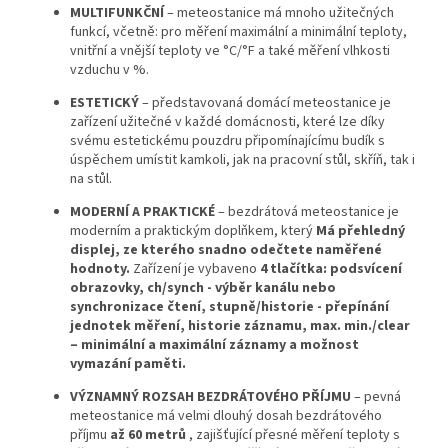
MULTIFUNKČNÍ
– meteostanice má mnoho užitečných
funkcí, včetně: pro měření maximální a minimální teploty,
vnitřní a vnější teploty ve °C/°F a také měření vlhkosti
vzduchu v %.
ESTETICKÝ
– představovaná domácí meteostanice je
zařízení užitečné v každé domácnosti, které lze díky
svému estetickému pouzdru připomínajícímu budík s
úspěchem umístit kamkoli, jak na pracovní stůl, skříň, tak i
na stůl.
MODERNÍ A PRAKTICKÉ
– bezdrátová meteostanice je
moderním a praktickým doplňkem, který
Má přehledný
displej, ze kterého snadno odečtete naměřené
hodnoty.
Zařízení je vybaveno
4 tlačítka: podsvícení
obrazovky, ch/synch - výběr kanálu nebo
synchronizace čtení, stupně/historie - přepínání
jednotek měření, historie záznamu, max. min./clear
– minimální a maximální záznamy a možnost
vymazání paměti.
VÝZNAMNÝ ROZSAH BEZDRÁTOVÉHO PŘÍJMU
– pevná
meteostanice má velmi dlouhý dosah bezdrátového
příjmu
až 60 metrů
, zajišťující přesné měření teploty s