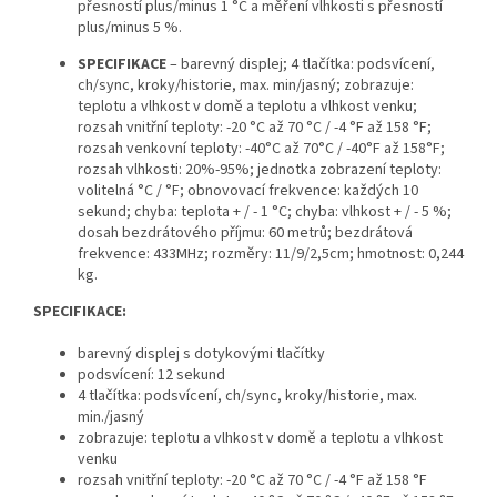
přesností plus/minus 1 °C a měření vlhkosti s přesností
plus/minus 5 %.
SPECIFIKACE
– barevný displej; 4 tlačítka: podsvícení,
ch/sync, kroky/historie, max. min/jasný; zobrazuje:
teplotu a vlhkost v domě a teplotu a vlhkost venku;
rozsah vnitřní teploty: -20 °C až 70 °C / -4 °F až 158 °F;
rozsah venkovní teploty: -40°C až 70°C / -40°F až 158°F;
rozsah vlhkosti: 20%-95%; jednotka zobrazení teploty:
volitelná °C / °F; obnovovací frekvence: každých 10
sekund; chyba: teplota + / - 1 °C; chyba: vlhkost + / - 5 %;
dosah bezdrátového příjmu: 60 metrů; bezdrátová
frekvence: 433MHz; rozměry: 11/9/2,5cm; hmotnost: 0,244
kg.
SPECIFIKACE:
barevný displej s dotykovými tlačítky
podsvícení: 12 sekund
4 tlačítka: podsvícení, ch/sync, kroky/historie, max.
min./jasný
zobrazuje: teplotu a vlhkost v domě a teplotu a vlhkost
venku
rozsah vnitřní teploty: -20 °C až 70 °C / -4 °F až 158 °F