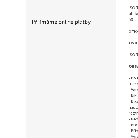
ISO 
ul. 
59-2
Přijímáme online platby
offi
OSO
ISO 
OBS
- Po
-Uch
- Va
- Ni
- Ne
nast
rozt
- Ned
- Pro
- Př
- Výr