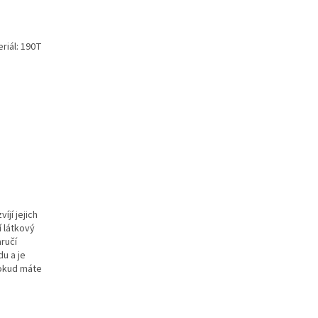
riál: 190T
íjí jejich
í látkový
ručí
u a je
pokud máte