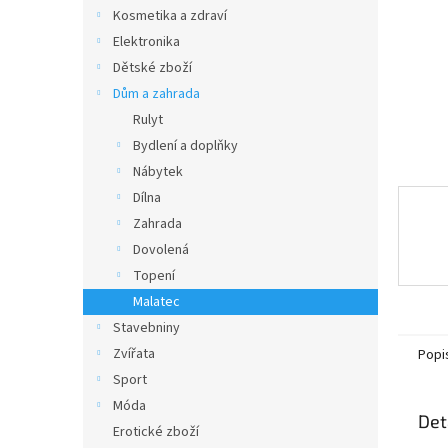
n
Kosmetika a zdraví
e
Elektronika
l
Dětské zboží
Dům a zahrada
Rulyt
Bydlení a doplňky
Nábytek
Dílna
Zahrada
Dovolená
Topení
Malatec
Stavebniny
Zvířata
Popi
Sport
Móda
Det
Erotické zboží