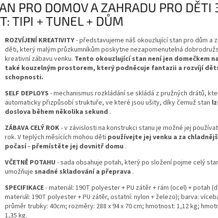
AN PRO DOMOV A ZAHRADU PRO DĚTI 
T: TIPI + TUNEL + DŮM
ROZVÍJENÍ KREATIVITY
- představujeme náš okouzlující stan pro dům a 
děti, který malým průzkumníkům poskytne nezapomenutelná dobrodružs
kreativní zábavu venku.
Tento okouzlující stan není jen domečkem na 
také kouzelným prostorem, který podněcuje fantazii a rozvíjí dět
schopnosti.
SELF DEPLOYS
- mechanismus rozkládání se skládá z pružných drátů, kte
automaticky přizpůsobí struktuře, ve které jsou ušity, díky čemuž stan
lz
doslova během několika sekund
.
ZÁBAVA CELÝ ROK
- v závislosti na konstrukci stanu je možné jej používa
rok. V teplých měsících mohou děti
používejte jej venku a za chladněj
počasí - přemístěte jej dovnitř domu
.
VČETNĚ POTAHU
- sada obsahuje potah, který po složení pojme celý sta
umožňuje
snadné skladování a přeprava
.
SPECIFIKACE
- materiál: 190T polyester + PU zátěr + rám (ocel) + potah (
materiál: 190T polyester + PU zátěr, ostatní: nylon + železo); barva: více
průměr trubky: 40cm; rozměry: 288 x 94 x 70 cm; hmotnost: 1,12 kg; hmotn
1,35 kg.