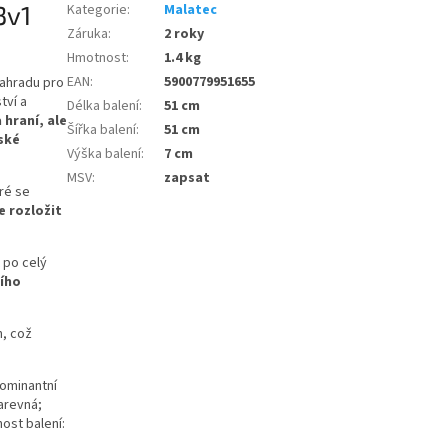
3v1
Kategorie
:
Malatec
Záruka
:
2 roky
Hmotnost
:
1.4 kg
EAN
:
5900779951655
zahradu pro
tví a
Délka balení
:
51 cm
hraní, ale
Šířka balení
:
51 cm
ské
Výška balení
:
7 cm
MSV
:
zapsat
ré se
e rozložit
t po celý
šího
n, což
dominantní
barevná;
ost balení: