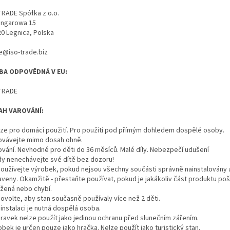
TRADE Spółka z o.o.
Hangarowa 15
20 Legnica, Polska
ce@iso-trade.biz
BA ODPOVĚDNÁ V EU:
TRADE
AH VAROVÁNÍ:
uze pro domácí použití. Pro použití pod přímým dohledem dospělé osoby.
ovávejte mimo dosah ohně.
rování. Nevhodné pro děti do 36 měsíců. Malé díly. Nebezpečí udušení
kdy nenechávejte své dítě bez dozoru!
používejte výrobek, pokud nejsou všechny součásti správně nainstalovány 
aveny. Okamžitě - přestaňte používat, pokud je jakákoliv část produktu po
ržená nebo chybí.
ovolte, aby stan současně používaly více než 2 děti.
 instalaci je nutná dospělá osoba.
ípravek nelze použít jako jedinou ochranu před slunečním zářením.
obek je určen pouze jako hračka. Nelze použít jako turistický stan.