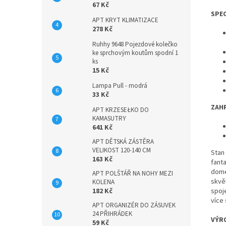
67 Kč
SPEC
APT KRYT KLIMATIZACE
278 Kč
Ruhhy 9648 Pojezdové kolečko
ke sprchovým koutům spodní 1
ks
15 Kč
Lampa Pull - modrá
33 Kč
ZAH
APT KRZESEŁKO DO
KAMASUTRY
641 Kč
APT DĚTSKÁ ZÁSTĚRA
VELIKOST 120-140 CM
Stan 
163 Kč
fanta
dome
APT POLŠTÁŘ NA NOHY MEZI
skvě
KOLENA
spoj
182 Kč
více 
APT ORGANIZÉR DO ZÁSUVEK
24 PŘIHRÁDEK
VÝR
59 Kč