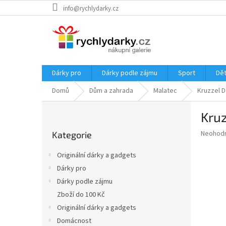
Přejít
info@rychlydarky.cz
na
obsah
Dárky pro
Dárky podle zájmu
Sport
Dět
Domů
Dům a zahrada
Malatec
Kruzzel D
P
Kruz
o
Přeskočit
s
Průměr
Neohod
Kategorie
kategorie
t
hodnoce
r
produkt
Originální dárky a gadgets
a
je
Dárky pro
0,0
n
z
Dárky podle zájmu
n
5
í
Zboží do 100 Kč
hvězdič
p
Originální dárky a gadgets
a
Domácnost