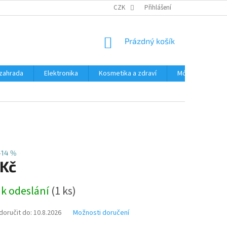
PODMÍNKY OCHRANY OSOBNÍCH ÚDAJŮ
CZK
Přihlášení
ČASTÉ DOTAZY A ODPOVĚD
NÁKUPNÍ
Prázdný košík
KOŠÍK
zahrada
Elektronika
Kosmetika a zdraví
Móda
Aut
–14 %
 Kč
 k odeslání
(1 ks)
oručit do:
10.8.2026
Možnosti doručení