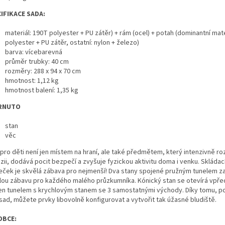
IFIKACE SADA:
materiál: 190T polyester + PU zátěr) + rám (ocel) + potah (dominantní mate
polyester + PU zátěr, ostatní: nylon + železo)
barva: vícebarevná
průměr trubky: 40 cm
rozměry: 288 x 94 x 70 cm
hmotnost: 1,12 kg
hmotnost balení: 1,35 kg
RNUTO
stan
věc
pro děti není jen místem na hraní, ale také předmětem, který intenzivně rozv
zii, dodává pocit bezpečí a zvyšuje fyzickou aktivitu doma i venku. Skládac
ček je skvělá zábava pro nejmenší! Dva stany spojené pružným tunelem za
lou zábavu pro každého malého průzkumníka. Kónický stan se otevírá vpřed
en tunelem s krychlovým stanem se 3 samostatnými východy. Díky tomu, 
sad, můžete prvky libovolně konfigurovat a vytvořit tak úžasné bludiště.
OBCE: