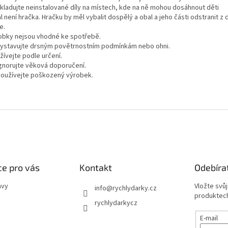
skladujte neinstalované díly na místech, kde na ně mohou dosáhnout děti
l není hračka. Hračku by měl vybalit dospělý a obal a jeho části odstranit z
e.
robky nejsou vhodné ke spotřebě.
vystavujte drsným povětrnostním podmínkám nebo ohni.
žívejte podle určení.
ignorujte věková doporučení.
používejte poškozený výrobek.
e pro vás
Kontakt
Odebíra
avy
Vložte svů
info
@
rychlydarky.cz
produktech
rychlydarkycz
E-mail