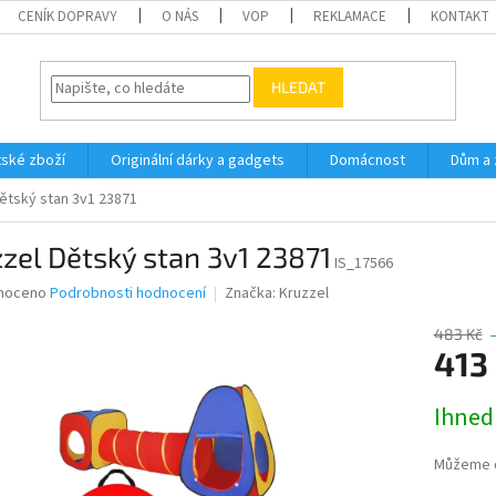
CENÍK DOPRAVY
O NÁS
VOP
REKLAMACE
KONTAKT
HLEDAT
ské zboží
Originální dárky a gadgets
Domácnost
Dům a 
ětský stan 3v1 23871
zel Dětský stan 3v1 23871
IS_17566
né
noceno
Podrobnosti hodnocení
Značka:
Kruzzel
ní
u
483 Kč
413
Měrná
Ihned
cena:
ek.
Můžeme d