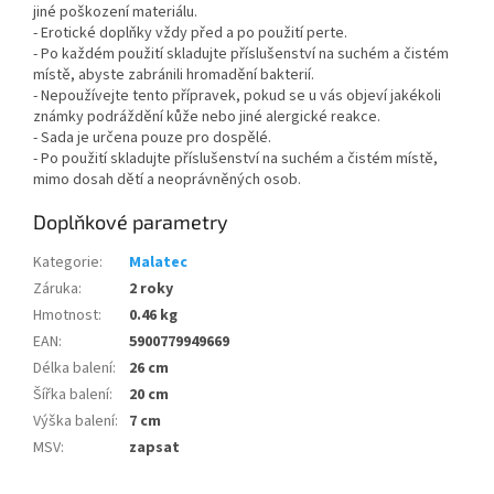
jiné poškození materiálu.
- Erotické doplňky vždy před a po použití perte.
- Po každém použití skladujte příslušenství na suchém a čistém
místě, abyste zabránili hromadění bakterií.
- Nepoužívejte tento přípravek, pokud se u vás objeví jakékoli
známky podráždění kůže nebo jiné alergické reakce.
- Sada je určena pouze pro dospělé.
- Po použití skladujte příslušenství na suchém a čistém místě,
mimo dosah dětí a neoprávněných osob.
Doplňkové parametry
Kategorie
:
Malatec
Záruka
:
2 roky
Hmotnost
:
0.46 kg
EAN
:
5900779949669
Délka balení
:
26 cm
Šířka balení
:
20 cm
Výška balení
:
7 cm
MSV
:
zapsat