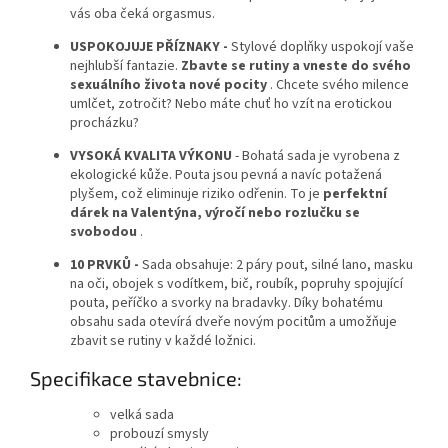
vás oba čeká orgasmus.
USPOKOJUJE PŘÍZNAKY -
Stylové doplňky uspokojí vaše
nejhlubší fantazie.
Zbavte se rutiny a vneste do svého
sexuálního života nové pocity
. Chcete svého milence
umlčet, zotročit? Nebo máte chuť ho vzít na erotickou
procházku?
VYSOKÁ KVALITA VÝKONU
- Bohatá sada je vyrobena z
ekologické kůže. Pouta jsou pevná a navíc potažená
plyšem, což eliminuje riziko odřenin. To je
perfektní
dárek na Valentýna, výročí nebo rozlučku se
svobodou
.
10 PRVKŮ -
Sada obsahuje: 2 páry pout, silné lano, masku
na oči, obojek s vodítkem, bič, roubík, popruhy spojující
pouta, peříčko a svorky na bradavky. Díky bohatému
obsahu sada otevírá dveře novým pocitům a umožňuje
zbavit se rutiny v každé ložnici.
Specifikace stavebnice:
velká sada
probouzí smysly