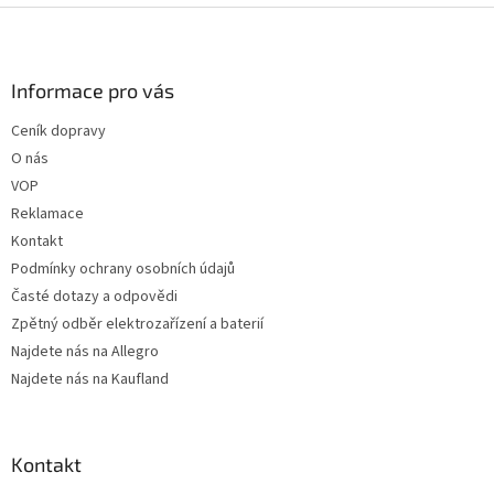
Z
á
p
a
Informace pro vás
t
Ceník dopravy
í
O nás
VOP
Reklamace
Kontakt
Podmínky ochrany osobních údajů
Časté dotazy a odpovědi
Zpětný odběr elektrozařízení a baterií
Najdete nás na Allegro
Najdete nás na Kaufland
Kontakt