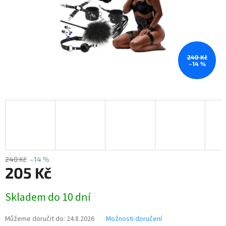
240 Kč
–14 %
240 Kč
–14 %
205 Kč
Měrná
Skladem do 10 dní
cena:
Můžeme doručit do:
24.8.2026
Možnosti doručení