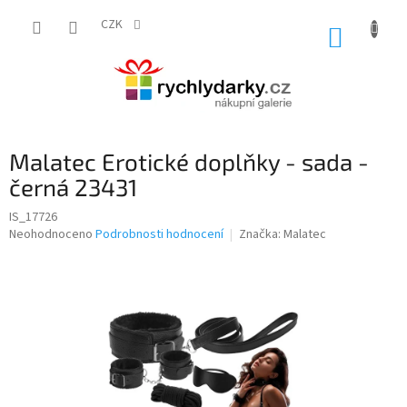
Přejít
na
CZK
NÁKUP
obsah
KOŠÍK
Malatec Erotické doplňky - sada -
černá 23431
IS_17726
Průměrné
Neohodnoceno
Podrobnosti hodnocení
Značka:
Malatec
hodnocení
produktu
je
0,0
z
5
hvězdiček.