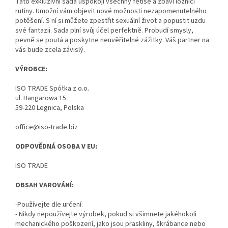
Tato exkluzivní sada uspokojí všechny fetiše a zbaví ložnici
rutiny. Umožní vám objevit nové možnosti nezapomenutelného
potěšení. S ní si můžete zpestřit sexuální život a popustit uzdu
své fantazii. Sada plní svůj účel perfektně.
Probudí smysly,
pevně se poutá a poskytne neuvěřitelné zážitky. Váš partner na
vás bude zcela závislý.
VÝROBCE:
ISO TRADE Spółka z o.o.
ul. Hangarowa 15
59-220 Legnica, Polska
office@iso-trade.biz
ODPOVĚDNÁ OSOBA V EU:
ISO TRADE
OBSAH VAROVÁNÍ:
-Používejte dle určení.
- Nikdy nepoužívejte výrobek, pokud si všimnete jakéhokoli
mechanického poškození, jako jsou praskliny, škrábance nebo