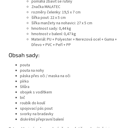
pomáhá zbavit se rutiny
Značka MALATEC
rozměry čelenky: 19,5 x 7 cm
šířka pout: 22 x 5 cm
šířka manžety na nohavici: 27 x 5 cm
hmotnost sady: 0,44 kg
hmotnost v balení: 0,47 kg
Materiál: PU + Polyester + Nerezová ocel + Guma +
Dřevo + PVC + Peří + PP
Obsah sady:
pouta
pouta na nohy
páska přes oči / maska na oči
pírko
šňůra
obojek s vodítkem
bič
roubík do koulí
spojovací pás pout
svorky na bradavky
diskrétní přepravní balení